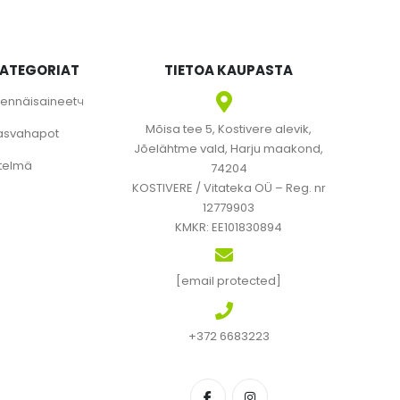
KATEGORIAT
TIETOA KAUPASTA
ivennäisaineetч
Mõisa tee 5, Kostivere alevik,
asvahapot
Jõelähtme vald, Harju maakond,
telmä
74204
KOSTIVERE / Vitateka OÜ – Reg. nr
12779903
KMKR: EE101830894
[email protected]
+372 6683223