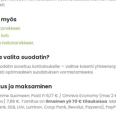
ti.
 myös
tarvikkeet
.
 koti
.
 hoitotarvikkeet
.
a valita suodatin?
datin soveltuu kotitalouksille — valitse kasetti yhteens
ti optimaalisen suodatuksen varmistamiseksi.
tus ja maksaminen
mme Suomeen: Posti FI 6,17 € / Omniva Economy (max 2 k
pv) 7,89 €. Toimitus on
ilmainen yli 70 € tilauksissa
. Ma
k, SEB, LHV, Luminor, Coop Pank, Revolut, Paysera), PayPal