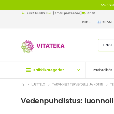
5% cash
+372 6683223
[email protected]
Chat
VALUUTTA
KIELI
EUR
SUOMI
Kaikki kategoriat
Ravintolisät
LUETTELO
TARVIKKEET TERVEYDELLE JA KOTIIN
TE
Vedenpuhdistus: luonnoll