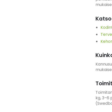
mukaises
Katso
Kodin
Terve
Kehon
Kuink
Kannusuo
mukaises
Toimi
Toimita
kg, 3–6 
(Swedban