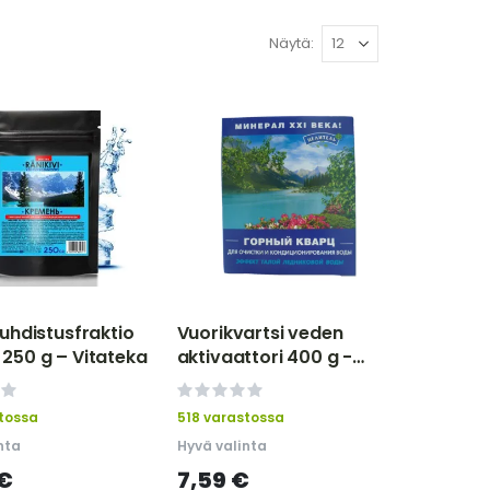
Näytä
hdistusfraktio
Vuorikvartsi veden
", 250 g – Vitateka
aktivaattori 400 g -
Целитель
0%
tossa
518 varastossa
nta
Hyvä valinta
 €
7,59 €