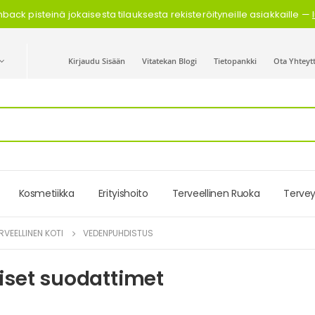
back pisteinä jokaisesta tilauksesta rekisteröityneille asiakkaille —
Kirjaudu Sisään
Vitatekan Blogi
Tietopankki
Ota Yhteyt
Kosmetiikka
Erityishoito
Terveellinen Ruoka
Tervey
RVEELLINEN KOTI
VEDENPUHDISTUS
iset suodattimet