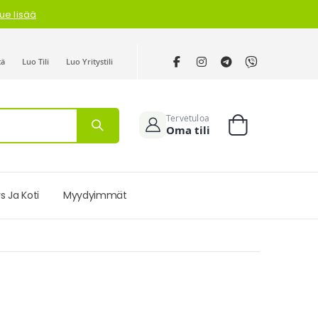
lue lisää
tä
Luo Tili
Luo Yritystili
Tervetuloa
Oma tili
Cart
s Ja Koti
Myydyimmät