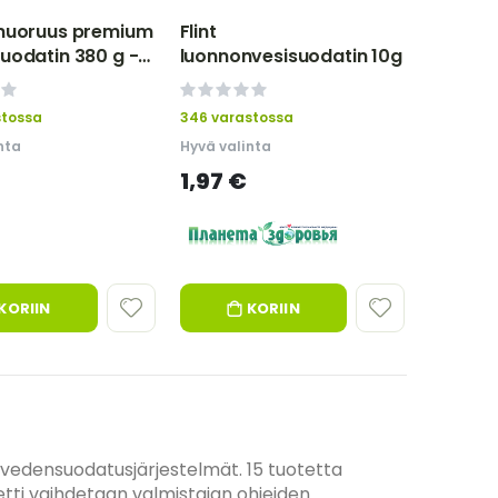
 nuoruus premium
Flint
uodatin 380 g -
luonnonvesisuodatin 10g
i Celitel
0%
stossa
346 varastossa
nta
Hyvä valinta
1,97 €
KORIIN
KORIIN
 vedensuodatusjärjestelmät. 15 tuotetta
ti vaihdetaan valmistajan ohjeiden