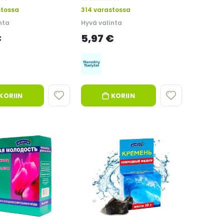
0%
stossa
314 varastossa
nta
Hyvä valinta
€
5,97 €
KORIIN
KORIIN