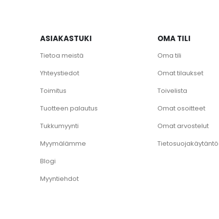
ASIAKASTUKI
OMA TILI
Tietoa meistä
Oma tili
Yhteystiedot
Omat tilaukset
Toimitus
Toivelista
Tuotteen palautus
Omat osoitteet
Tukkumyynti
Omat arvostelut
Myymälämme
Tietosuojakäytäntö
Blogi
Myyntiehdot