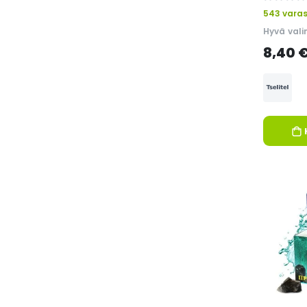
0%
543 vara
Hyvä vali
8,40 