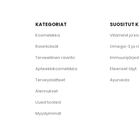
KATEGORIAT
SUOSITUT 
Kosmetiikka
Vitamiinit ja k
Ravintolisät
Omega-3 ja r
Terveellinen ravinto
Immuunijärjes
Apteekkikosmetiikka
Eteeriset öljyt
Terveyslaitteet
Ayurveda
Alennukset
Uued tooted
Myydyimmät