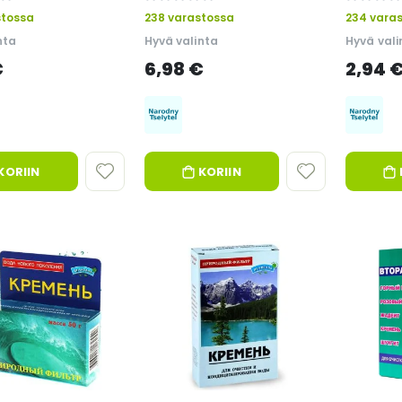
0%
0%
stossa
238 varastossa
234 vara
nta
Hyvä valinta
Hyvä vali
€
6,98 €
2,94 
KORIIN
KORIIN