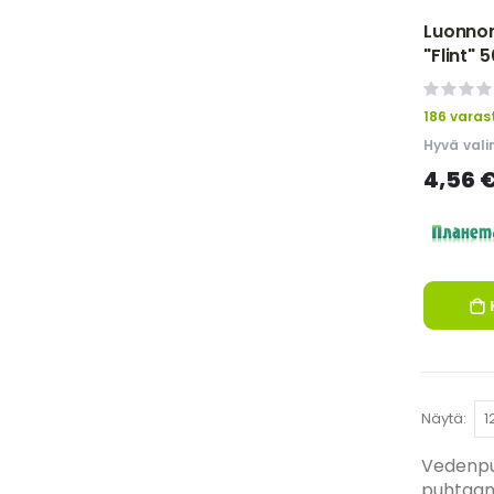
Luonnon
"Flint" 
0%
186 varas
Hyvä vali
4,56 
Näytä
Vedenpuh
puhtaan