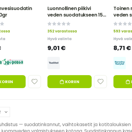
vesisuodatin
Luonnollinen piikivi
Toinen
50gr
veden suodatukseen 150
veden s
g
Prirodni
0%
0%
tossa
352 varastossa
593 vara
nta
Hyvä valinta
Hyvä vali
€
9,01 €
8,71 €
KORIIN
KORIIN
distus — suodatinkannut, vaihtokasetit ja kotitalouksien
 juomaveden valmistukseen kotona. Suodatinkannun kaset