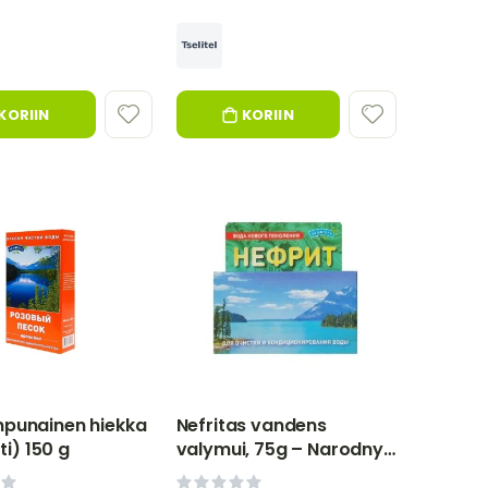
KORIIN
KORIIN
punainen hiekka
Nefritas vandens
tti) 150 g
valymui, 75g – Narodny
Tselytel