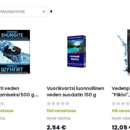
Aseta
nouseva
järjestys
tti veden
Vuorikvartsi luonnollinen
Vedenpu
amiseksi 500 g -
veden suodatin 150 g
"Piikivi
KA
0%
0%
astossa
550 varastossa
106 varas
nta
Hyvä valinta
Hyvä vali
2,54 €
12,05