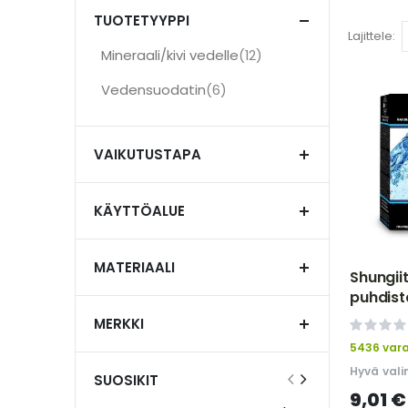
TUOTETYYPPI
Lajittele
tuotteet
Mineraali/kivi vedelle
12
Not selected: Mineraali/kivi vedelle
tuotteet
Vedensuodatin
6
Not selected: Vedensuodatin
VAIKUTUSTAPA
KÄYTTÖALUE
MATERIAALI
Shungii
puhdist
VITATE
MERKKI
0%
5436 var
Hyvä vali
SUOSIKIT
9,01 €