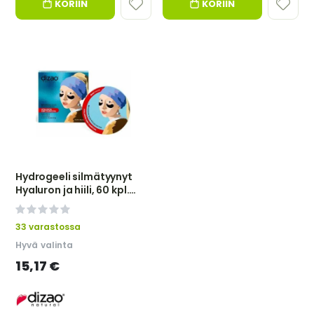
KORIIN
KORIIN
Hydrogeeli silmätyynyt
Hyaluron ja hiili, 60 kpl.
DIZAO
0%
33 varastossa
Hyvä valinta
15,17 €