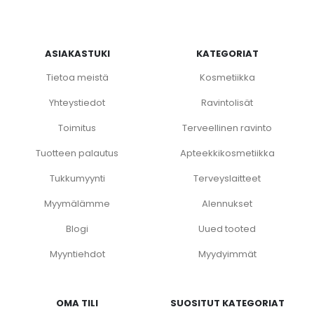
ASIAKASTUKI
KATEGORIAT
Tietoa meistä
Kosmetiikka
Yhteystiedot
Ravintolisät
Toimitus
Terveellinen ravinto
Tuotteen palautus
Apteekkikosmetiikka
Tukkumyynti
Terveyslaitteet
Myymälämme
Alennukset
Blogi
Uued tooted
Myyntiehdot
Myydyimmät
OMA TILI
SUOSITUT KATEGORIAT