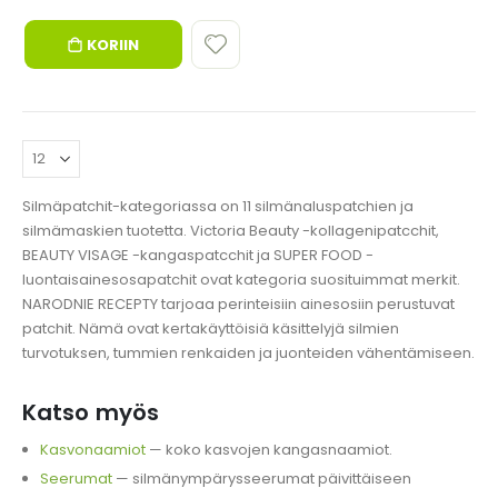
KORIIN
Silmäpatchit-kategoriassa on 11 silmänaluspatchien ja
silmämaskien tuotetta. Victoria Beauty -kollagenipatcchit,
BEAUTY VISAGE -kangaspatcchit ja SUPER FOOD -
luontaisainesosapatchit ovat kategoria suosituimmat merkit.
NARODNIE RECEPTY tarjoaa perinteisiin ainesosiin perustuvat
patchit. Nämä ovat kertakäyttöisiä käsittelyjä silmien
turvotuksen, tummien renkaiden ja juonteiden vähentämiseen.
Katso myös
Kasvonaamiot
— koko kasvojen kangasnaamiot.
Seerumat
— silmänympärysseerumat päivittäiseen