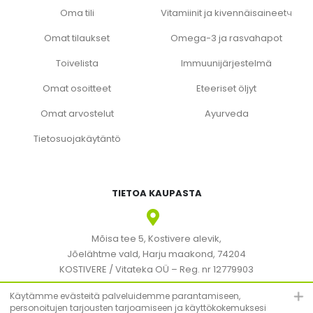
Oma tili
Vitamiinit ja kivennäisaineetч
Omat tilaukset
Omega-3 ja rasvahapot
Toivelista
Immuunijärjestelmä
Omat osoitteet
Eteeriset öljyt
Omat arvostelut
Ayurveda
Tietosuojakäytäntö
TIETOA KAUPASTA
Mõisa tee 5, Kostivere alevik,
Jõelähtme vald, Harju maakond, 74204
KOSTIVERE / Vitateka OÜ – Reg. nr 12779903
KMKR: EE101830894
Käytämme evästeitä palveluidemme parantamiseen,
personoitujen tarjousten tarjoamiseen ja käyttökokemuksesi