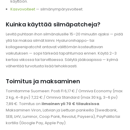
käyttöön.
Kasvovoiteet
— silmänympärysvoiteet.
Kuinka käyttää silmäpatcheja?
Levitä puhtaan ihon silmänalusille 15–20 minuutin ajaksi — pidä
yllä tai makaa silmät kiinni. Hyaluronihappo- tai
kollageenipatcchit antavat välittömän kosteuttavan
vaikutuksen — sopii tärkeää tapahtumaa ennen. Käytä 2–3
kertaa viikossa tai tarvittaessa. Säilytä jääkaapissa — kylmä
vähentää turvotusta lisää tehokkaasti.
Toimitus ja maksaminen
Toimitamme Suomeen: Posti FI 6,17 € / Omniva Economy (max
2 kg, 4–8 pv) 7,22 € / Omniva Standard (max 30 kg, 3–6 pv)
7,89 €. Toimitus on
ilmainen yli 70 € tilauksissa
.
Maksaminen Viron, Latvian ja Liettuan pankeilla (Swedbank,
SEB, LHV, Luminor, Coop Pank, Revolut, Paysera), PayPalilla tai
kortilla (Google Pay, Apple Pay).