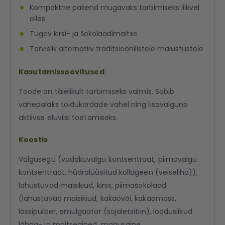
Kompaktne pakend mugavaks tarbimiseks liikvel
olles
Tugev kirsi- ja šokolaadimaitse
Tervislik alternatiiv traditsioonilistele maiustustele
Kasutamissoovitused
Toode on täielikult tarbimiseks valmis. Sobib
vahepalaks toidukordade vahel ning lisavalguna
aktiivse eluviisi toetamiseks.
Koostis
Valgusegu (vadakuvalgu kontsentraat, piimavalgu
kontsentraat, hüdrolüüsitud kollageen (veiseliha)),
lahustuvad maisikiud, kirss, piimašokolaad
(lahustuvad maisikiud, kakaovõi, kakaomass,
lõssipulber, emulgaator (sojaletsitiin), looduslikud
lõhna- ja maitseained, magusaine