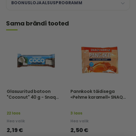
BOONUSLOJAALSUSPROGRAMM
Sama brändi tooted
Glasuuritud batoon
Pannkook täidisega
"Coconut" 40 g - Snaq
«Pehme karamell» SNAQ
Fabriq
FABRIQilt – 45 g-Bombbar
22 laos
3 laos
Hea valik
Hea valik
2,19 €
2,50 €