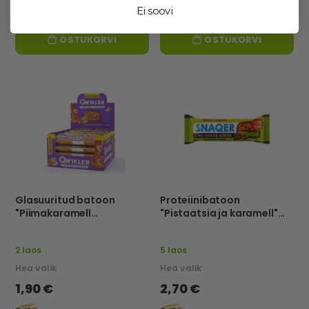
Ei soovi
OSTUKORVI
OSTUKORVI
Glasuuritud batoon
Proteiinibatoon
"Piimakaramell
"Pistaatsia ja karamell"
maapähklitega" 40g -
50g - Snaq Fabriq
Snaq Fabriq Qwikler
2 laos
5 laos
Hea valik
Hea valik
1,90 €
2,70 €