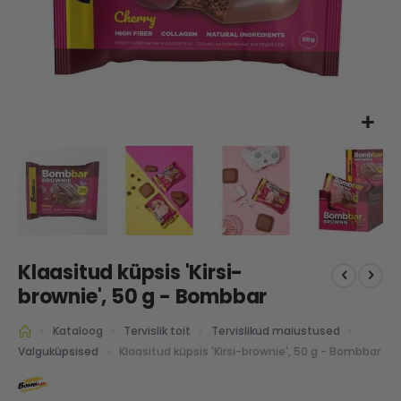
Skip
Klaasitud küpsis 'Kirsi-
to
the
brownie', 50 g - Bombbar
beginning
of
Kataloog
Tervislik toit
Tervislikud maiustused
the
Klaasitud küpsis 'Kirsi-brownie', 50 g - Bombbar
Valguküpsised
images
gallery