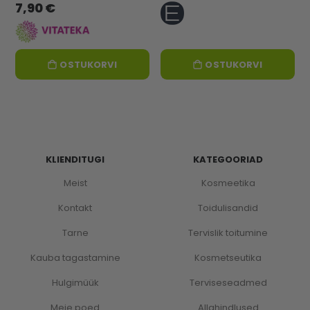
7,90 €
OSTUKORVI
OSTUKORVI
KLIENDITUGI
KATEGOORIAD
Meist
Kosmeetika
Kontakt
Toidulisandid
Tarne
Tervislik toitumine
Kauba tagastamine
Kosmetseutika
Hulgimüük
Terviseseadmed
Meie poed
Allahindlused