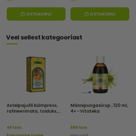
OSTUKORVI
OSTUKORVI
Veel sellest kategooriast
Astelpajuõli külmpress,
Männipungasiirup , 120 ml,
rafineerimata, toiduks,
4+ - Vitateka
250 ml – Naturaalsed õlid
48 laos
589 laos
Populaarne toode
Hea valik