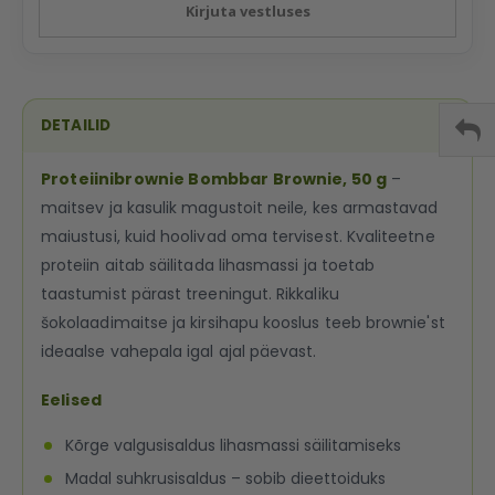
Kirjuta vestluses
DETAILID
Proteiinibrownie Bombbar Brownie, 50 g
–
maitsev ja kasulik magustoit neile, kes armastavad
maiustusi, kuid hoolivad oma tervisest. Kvaliteetne
proteiin aitab säilitada lihasmassi ja toetab
taastumist pärast treeningut. Rikkaliku
šokolaadimaitse ja kirsihapu kooslus teeb brownie'st
ideaalse vahepala igal ajal päevast.
Eelised
Kõrge valgusisaldus lihasmassi säilitamiseks
Madal suhkrusisaldus – sobib dieettoiduks