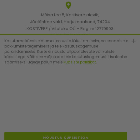
Mõisa tee 5, Kostivere alevik,
Jõelähtme vald, Harju maakond, 74204
KOSTIVERE / Vitateka OÜ – Reg. nr 12779903
KMKR: EE101830894
Kasutame küpsiseid oma teenuste täiustamiseks, personaalsete
pakkumiste tegemiseks ja teie kasutuskogemuse
parandamiseks. Kui te ei nõustu allpool olevate valikuliste
[email protected]
küpsistega, võib see mõjutada teie kasutuskogemust. Lisateabe
saamiseks lugege palun meie
küpsiste poliitikat
.
+372 6683223
© Vitateka 2026. All Rights Reserved.
NÕUSTUN KÜPSISTEGA