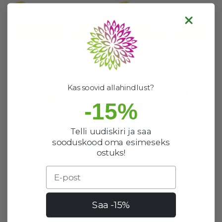
OSTUKORVI
OSTUKORVI
Kas soovid allahindlust?
-15%
Telli uudiskiri ja saa
sooduskood oma esimeseks
Proteiinipannkook
Proteiinipannkook
ostuks!
"Šokolaadikreem" 40 g -
„Topeltšokolaad“, 40 g -
BombBar
Bombbar
Email
100%
3 laos
11 laos
Hea valik
Hea valik
Saa -15%
2,50 €
2,50 €