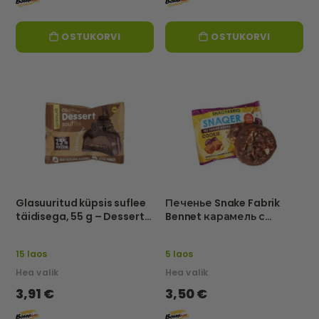
OSTUKORVI
OSTUKORVI
Glasuuritud küpsis suflee
Печенье Snake Fabrik
täidisega, 55 g – Dessert
Bennet карамель с
Chikalab
изюмом 45 г
15 laos
5 laos
Hea valik
Hea valik
3,91 €
3,50 €