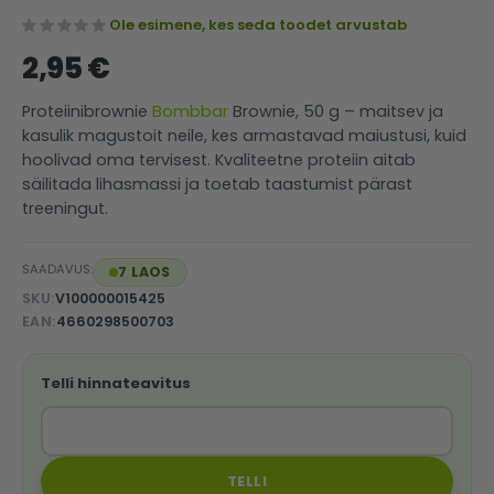
Ole esimene, kes seda toodet arvustab
2,95 €
Proteiinibrownie
Bombbar
Brownie, 50 g – maitsev ja
kasulik magustoit neile, kes armastavad maiustusi, kuid
hoolivad oma tervisest. Kvaliteetne proteiin aitab
säilitada lihasmassi ja toetab taastumist pärast
treeningut.
SAADAVUS:
7 LAOS
SKU
V100000015425
EAN
4660298500703
Telli hinnateavitus
TELLI