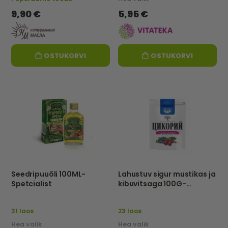
9,90 €
5,95 €
OSTUKORVI
OSTUKORVI
Seedripuuõli 100ML-
Lahustuv sigur mustikas ja
Spetcialist
kibuvitsaga 100G-
HUTOROK
31 laos
23 laos
Hea valik
Hea valik