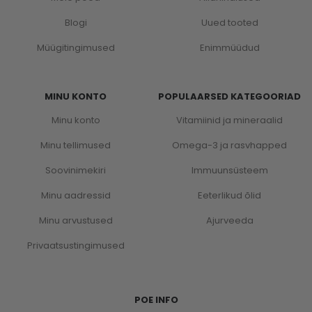
Blogi
Uued tooted
Müügitingimused
Enimmüüdud
MINU KONTO
POPULAARSED KATEGOORIAD
Minu konto
Vitamiinid ja mineraalid
Minu tellimused
Omega-3 ja rasvhapped
Soovinimekiri
Immuunsüsteem
Minu aadressid
Eeterlikud õlid
Minu arvustused
Ajurveeda
Privaatsustingimused
POE INFO