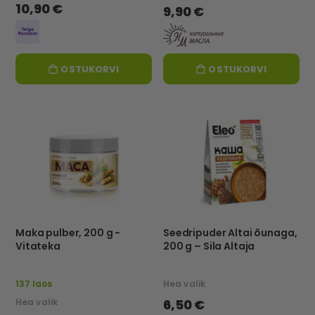
10,90 €
9,90 €
OSTUKORVI
OSTUKORVI
Maka pulber, 200 g -
Seedripuder Altai õunaga,
Vitateka
200 g – Sila Altaja
137 laos
Hea valik
Hea valik
6,50 €