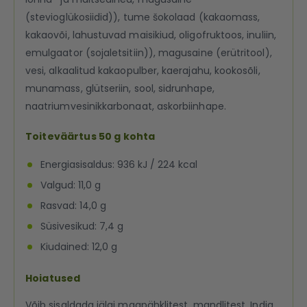
(stevioglükosiidid)), tume šokolaad (kakaomass,
kakaovõi, lahustuvad maisikiud, oligofruktoos, inuliin,
emulgaator (sojaletsitiin)), magusaine (erütritool),
vesi, alkaalitud kakaopulber, kaerajahu, kookosõli,
munamass, glütseriin, sool, sidrunhape,
naatriumvesinikkarbonaat, askorbiinhape.
Toiteväärtus 50 g kohta
Energiasisaldus: 936 kJ / 224 kcal
Valgud: 11,0 g
Rasvad: 14,0 g
Süsivesikud: 7,4 g
Kiudained: 12,0 g
Hoiatused
Võib sisaldada jälgi maapähklitest, mandlitest, India