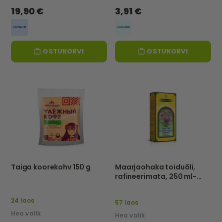
19,90 €
3,91 €
OSTUKORVI
OSTUKORVI
Taiga koorekohv 150 g
Maarjaohaka toiduõli,
rafineerimata, 250 ml-
NATURALNIE MASLA
24 laos
57 laos
Hea valik
Hea valik