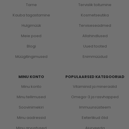
Tarne
Tervislik toitumine
Kauba tagastamine
Kosmetseutika
Hulgimüük
Terviseseadmed
Meie poed
Allahindlused
Blogi
Uued tooted
Müügitingimused
Enimmüüdud
MINU KONTO
POPULAARSED KATEGOORIAD
Minu konto
Vitamiinid ja mineraalid
Minu tellimused
Omega-3 ja rasvhapped
Soovinimekiri
Immuunsüsteem
Minu aadressid
Eeterlikud õlid
Minu arvustused
Ajurveeda