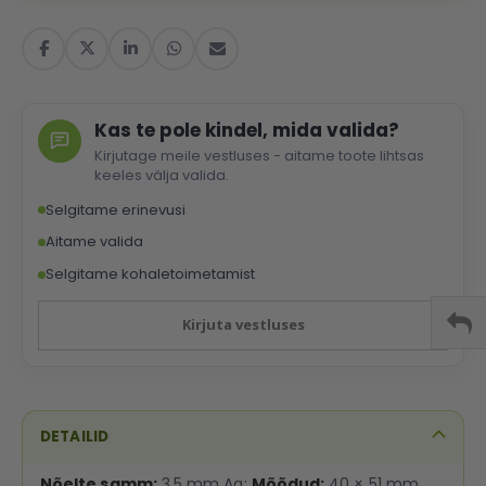
Kas te pole kindel, mida valida?
Kirjutage meile vestluses - aitame toote lihtsas
keeles välja valida.
Selgitame erinevusi
Aitame valida
Selgitame kohaletoimetamist
Kirjuta vestluses
DETAILID
Nõelte samm:
3,5 mm Ag;
Mõõdud:
40 × 51 mm