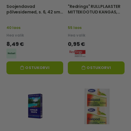
Soojendavad
"Redrings" RULLPLAASTER
põlvesidemed, s. 6, 42 sm
MITTEKOOTUD KANGAS,
-Nebat
5m x 1,25cm
40 laos
55 laos
Hea valik
Hea valik
8,49 €
0,95 €
OSTUKORVI
OSTUKORVI