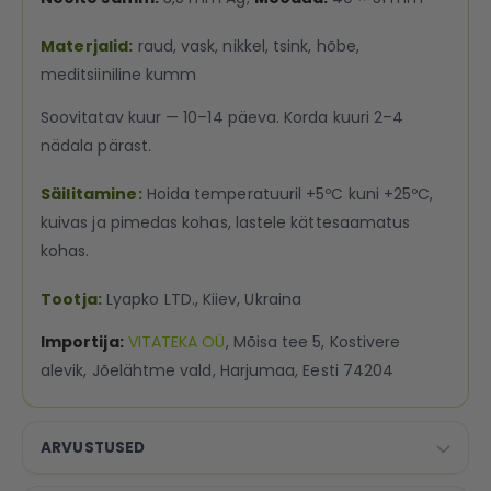
Materjalid:
raud, vask, nikkel, tsink, hõbe,
meditsiiniline kumm
Soovitatav kuur — 10–14 päeva. Korda kuuri 2–4
nädala pärast.
Säilitamine:
Hoida temperatuuril +5ºC kuni +25ºC,
kuivas ja pimedas kohas, lastele kättesaamatus
kohas.
Tootja:
Lyapko LTD., Kiiev, Ukraina
Importija:
VITATEKA OÜ
, Mõisa tee 5, Kostivere
alevik, Jõelähtme vald, Harjumaa, Eesti 74204
ARVUSTUSED