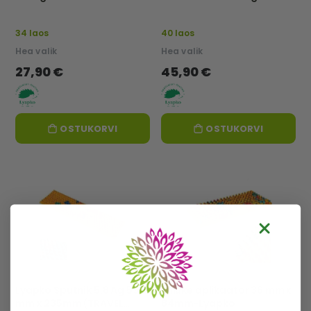
Lyapko
mm – Lyapko
34 laos
40 laos
Hea valik
Hea valik
27,90 €
45,90 €
OSTUKORVI
OSTUKORVI
Lyapko Sputnik 5.8 Ag 59
Tilluke aplikaator 36 mm x
mm x 235mm (TRAVEL
84mm-Lyapko