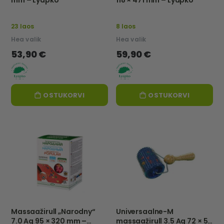
23 laos
8 laos
Hea valik
Hea valik
53,90 €
59,90 €
OSTUKORVI
OSTUKORVI
Massaažirull „Narodny“
Universaalne-M
7.0 Ag 95 × 320 mm –
massaažirull 3.5 Ag 72 × 51