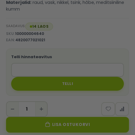
Materjalid:
raud, vask, nikkel, tsink, hõbe, meditsiiniline
kumm
SAADAVUS:
14 LAOS
SKU
100000004640
EAN
4820077021021
Telli hinnateavitus
TELLI
LISA OSTUKORVI