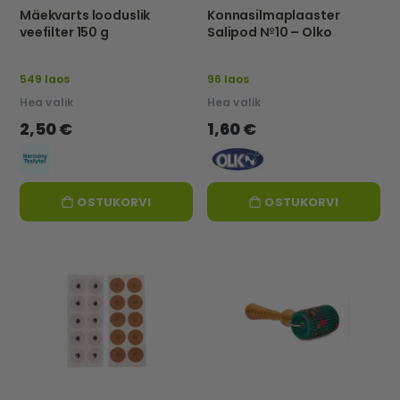
Mäekvarts looduslik
Konnasilmaplaaster
veefilter 150 g
Salipod №10 – Olko
549 laos
96 laos
Hea valik
Hea valik
2,50 €
1,60 €
OSTUKORVI
OSTUKORVI