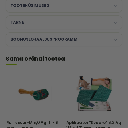
TOOTEKÜSIMUSED
TARNE
BOONUSLOJAALSUSPROGRAMM
Sama brändi tooted
Rullik suur-M 5,0 Ag 111 × 61
Aplikaator "Kvadro" 6.2 Ag
mm – Lyapko
118 × 471 mm – Lyapko