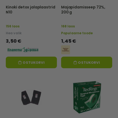
Kinoki detox jalaplaastrid
Majapidamisseep 72%,
N10
200 g
156 laos
168 laos
Hea valik
Populaarne toode
3,50 €
1,45 €
OSTUKORVI
OSTUKORVI