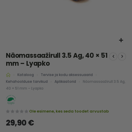
Skip
Näomassaažirull 3.5 Ag, 40 × 51
to
the
mm – Lyapko
beginning
of
Kataloog
Tervise ja kodu aksessuaarid
the
Näomassaažirull 3.5 Ag,
Kehahoolduse tarvikud
Aplikaatorid
images
40 × 51 mm – Lyapko
gallery
Ole esimene, kes seda toodet arvustab
29,90 €