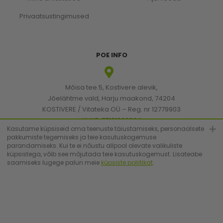
Privaatsustingimused
POE INFO
Mõisa tee 5, Kostivere alevik,
Jõelähtme vald, Harju maakond, 74204
KOSTIVERE / Vitateka OÜ – Reg. nr 12779903
KMKR: EE101830894
Kasutame küpsiseid oma teenuste täiustamiseks, personaalsete
pakkumiste tegemiseks ja teie kasutuskogemuse
parandamiseks. Kui te ei nõustu allpool olevate valikuliste
[email protected]
küpsistega, võib see mõjutada teie kasutuskogemust. Lisateabe
saamiseks lugege palun meie
küpsiste poliitikat
.
+372 6683223