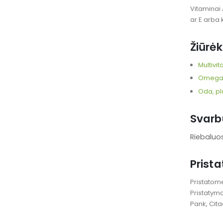
Vitaminai 
ar E arba
Žiūrėk
Multivi
Omega-3
Oda, pl
Svarb
Riebaluo
Prist
Pristatome
Pristatym
Pank, Cita