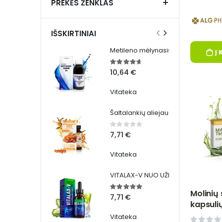
PREKĖS ŽENKLAS
IŠSKIRTINIAI
Metileno mėlynasis 1% 100 ml-Vitateka
Į 
Įvertinimas:
93%
10,64 €
Vitateka
Šaltalankių aliejaus kapsulės Forte 500 mg, 60 vnt - VITATEKA
Rating:
0%
7,71 €
Vitateka
VITALAX-V NUO UŽKIPĖLIMO LAŠAI Vitateka
Įvertinimas:
100%
Molinių 
7,71 €
kapsuli
Vitateka