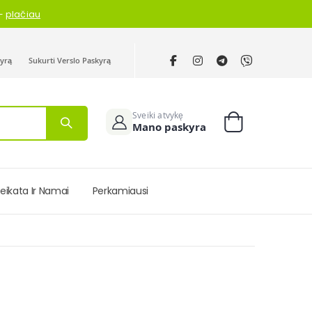
 —
plačiau
kyrą
Sukurti Verslo Paskyrą
Sveiki atvykę
Mano paskyra
Cart
eikata Ir Namai
Perkamiausi