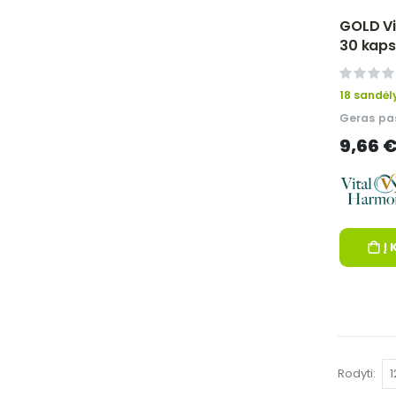
GOLD Vi
30 kaps
0%
18 sandėl
Geras pas
9,66 
Į 
Rodyti