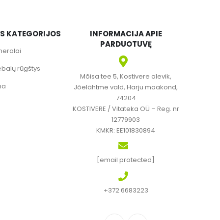
OS KATEGORIJOS
INFORMACIJA APIE
PARDUOTUVĘ
neralai
ebalų rūgštys
Mõisa tee 5, Kostivere alevik,
ma
Jõelähtme vald, Harju maakond,
74204
KOSTIVERE / Vitateka OÜ – Reg. nr
12779903
KMKR: EE101830894
[email protected]
+372 6683223