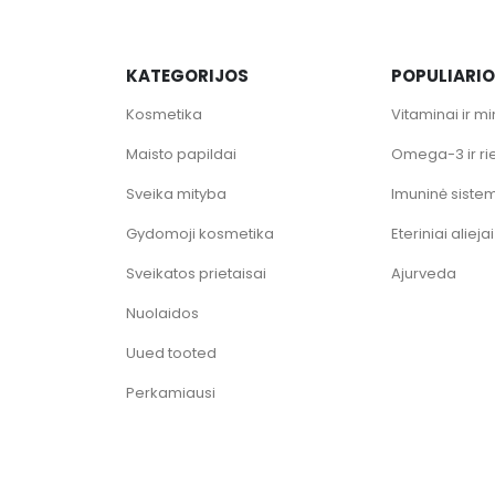
KATEGORIJOS
POPULIARI
Kosmetika
Vitaminai ir mi
Maisto papildai
Omega-3 ir ri
Sveika mityba
Imuninė siste
Gydomoji kosmetika
Eteriniai aliejai
Sveikatos prietaisai
Ajurveda
Nuolaidos
Uued tooted
Perkamiausi