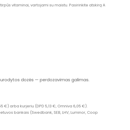
 tirpūs vitaminai, vartojami su maistu. Pasirinkite atskirą A
e nurodytos dozės — perdozavimas galimas.
55 €) arba kurjeriu (DPD 5,13 €, Omniva 6,05 €).
ir Lietuvos bankais (Swedbank, SEB, LHV, Luminor, Coop