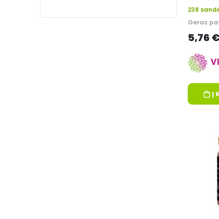
0%
238 sandė
Geras pas
5,76 
Į 