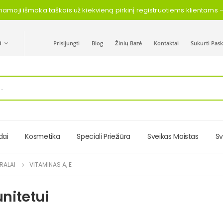
namoji išmoka taškais už kiekvieną pirkinį registruotiems klientams
Ų
Prisijungti
Blog
Žinių Bazė
Kontaktai
Sukurti Pas
dai
Kosmetika
Speciali Priežiūra
Sveikas Maistas
Sv
ERALAI
VITAMINAS A, E
unitetui