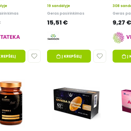
0%
0%
lyje
19 sandėlyje
308 sandė
irinkimas
Geras pasirinkimas
Geras pa
€
15,51 €
9,27 
KREPŠELĮ
Į KREPŠELĮ
Į