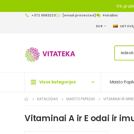
5% grąži
+372 6683223
[email protected]
Pokalbis
CURRENCY
LANGUAGE
EUR
LIETUVI
Visos kategorijos
Maisto Papil
KATALOGAS
MAISTO PAPILDAI
VITAMINAI IR MIN
Vitaminai A ir E odai ir im