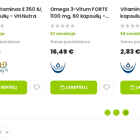
taminas E 350 IU,
Omega 3-Vitum FORTE
Vitamin
ulių - VH.Nutra
1100 mg, 60 kapsulių -
kapsuli
OLEOFARM
0%
0%
yje
52 sandėlyje
58 sandėl
irinkimas
Geras pasirinkimas
Geras pa
€
16,49 €
2,83 
KREPŠELĮ
Į KREPŠELĮ
Į