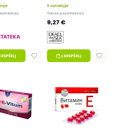
0%
lyje
5 sandėlyje
sirinkimas
Geras pasirinkimas
€
9,27 €
 KREPŠELĮ
Į KREPŠELĮ