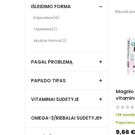
IŠLEIDIMO FORMA
Rikiuoti p
items
Kapsulėse
16
Not selected: Kapsulėse
items
Tabletėse
2
Not selected: Tabletėse
items
skystos formos
2
Not selected: skystos formos
PAGAL PROBLEMĄ
PAPILDO TIPAS
Magnio 
vitamin
VITAMINAI SUDĖTYJE
ALG PH
0%
126 sandė
OMEGA-3/RIEBALAI SUDĖTYJE
Populiar
9,66 