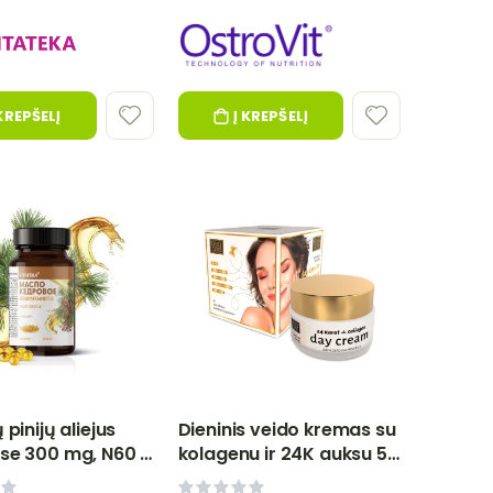
 KREPŠELĮ
Į KREPŠELĮ
 pinijų aliejus
Dieninis veido kremas su
se 300 mg, N60 -
kolagenu ir 24K auksu 50
a
ml - Dead Sea Collection