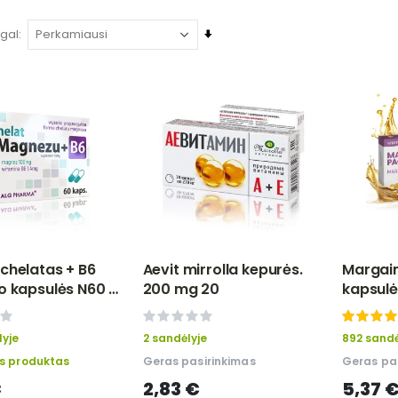
Nustatyti
agal
didėjančią
tvarką
chelatas + B6
Aevit mirrolla kepurės.
Margain
o kapsulės N60 -
200 mg 20
kapsulė
ARMA
vnt - V
0%
100%
lyje
2 sandėlyje
892 sandė
us produktas
Geras pasirinkimas
Geras pa
€
2,83 €
5,37 