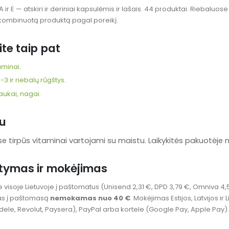
A ir E — atskiri ir deriniai kapsulėmis ir lašais. 44 produktai. Riebaluose
 kombinuotą produktą pagal poreikį.
ite taip pat
taminai
.
 ir riebalų rūgštys
.
aukai, nagai
.
u
se tirpūs vitaminai vartojami su maistu. Laikykitės pakuotėj
atymas ir mokėjimas
 visoje Lietuvoje į paštomatus (Unisend 2,31 €, DPD 3,79 €, Omniva 4,
as į paštomasą
nemokamas nuo 40 €
. Mokėjimas Estijos, Latvijos 
dele, Revolut, Paysera), PayPal arba kortele (Google Pay, Apple Pay).