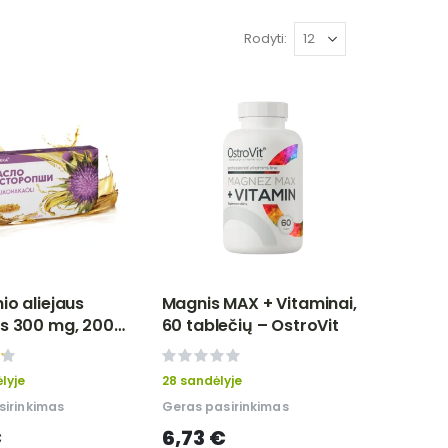
Rodyti
io aliejaus
Magnis MAX + Vitaminai,
s 300 mg, 200
60 tablečių – OstroVit
ITATEKA
0%
lyje
28 sandėlyje
sirinkimas
Geras pasirinkimas
€
6,73 €