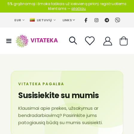
5% grąžinamoji išmoka taškais už kiekvieną pirkinį registruotiems
klientams —
plačiau
CURRENCY
LANGUAGE
LINKS
EUR
LIETUVIŲ
Toggle
Cart
Nav
VITATEKA PAGALBA
Susisiekite su mumis
Klausimai apie prekes, užsakymus ar
bendradarbiavimą? Pasirinkite jums
patogiausią būdą su mumis susisiekti.