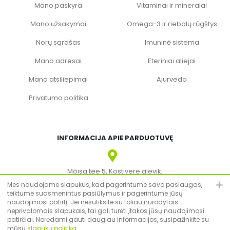
Mano paskyra
Vitaminai ir mineralai
Mano užsakymai
Omega-3 ir riebalų rūgštys
Norų sąrašas
Imuninė sistema
Mano adresai
Eteriniai aliejai
Mano atsiliepimai
Ajurveda
Privatumo politika
INFORMACIJA APIE PARDUOTUVĘ
Mõisa tee 5, Kostivere alevik,
Jõelähtme vald, Harju maakond, 74204
Mes naudojame slapukus, kad pagerintume savo paslaugas,
teiktume suasmenintus pasiūlymus ir pagerintume jūsų
KOSTIVERE / Vitateka OÜ – Reg. nr 12779903
naudojimosi patirtį. Jei nesutiksite su toliau nurodytais
KMKR: EE101830894
neprivalomais slapukais, tai gali turėti įtakos jūsų naudojimosi
patirčiai. Norėdami gauti daugiau informacijos, susipažinkite su
mūsų
slapukų politika
.