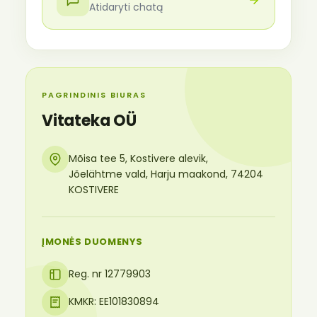
Atidaryti chatą
PAGRINDINIS BIURAS
Vitateka OÜ
Mõisa tee 5, Kostivere alevik,
Jõelähtme vald, Harju maakond, 74204
KOSTIVERE
ĮMONĖS DUOMENYS
Reg. nr 12779903
KMKR: EE101830894