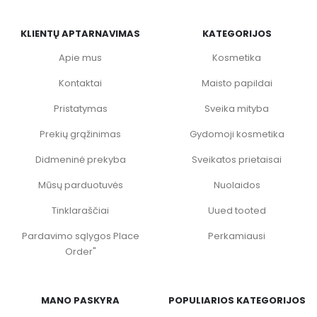
KLIENTŲ APTARNAVIMAS
KATEGORIJOS
Apie mus
Kosmetika
Kontaktai
Maisto papildai
Pristatymas
Sveika mityba
Prekių grąžinimas
Gydomoji kosmetika
Didmeninė prekyba
Sveikatos prietaisai
Mūsų parduotuvės
Nuolaidos
Tinklaraščiai
Uued tooted
Pardavimo sąlygos Place
Perkamiausi
Order"
MANO PASKYRA
POPULIARIOS KATEGORIJOS