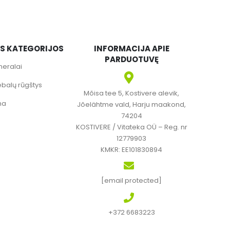
OS KATEGORIJOS
INFORMACIJA APIE
PARDUOTUVĘ
neralai
ebalų rūgštys
Mõisa tee 5, Kostivere alevik,
ma
Jõelähtme vald, Harju maakond,
74204
KOSTIVERE / Vitateka OÜ – Reg. nr
12779903
KMKR: EE101830894
[email protected]
+372 6683223