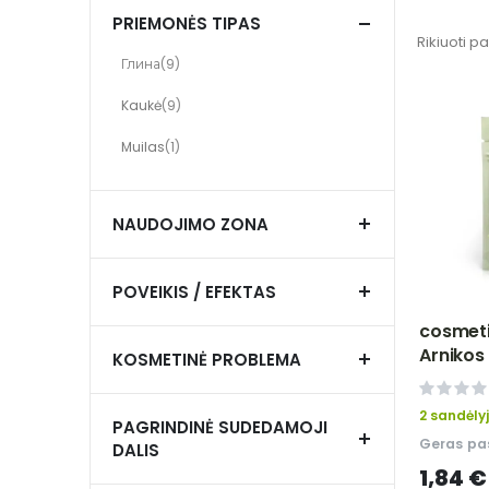
PRIEMONĖS TIPAS
Rikiuoti p
items
Глина
9
Not selected: Глина
items
Kaukė
9
Not selected: Kaukė
prekė
Muilas
1
Not selected: Muilas
NAUDOJIMO ZONA
POVEIKIS / EFEKTAS
cosmetic
Arnikos
KOSMETINĖ PROBLEMA
NATURP
0%
2 sandėly
PAGRINDINĖ SUDEDAMOJI
Geras pas
DALIS
1,84 €