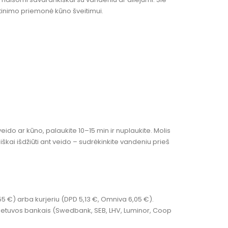
tinimo priemonė kūno šveitimui.
eido ar kūno, palaukite 10–15 min ir nuplaukite. Molis
siškai išdžiūti ant veido – sudrėkinkite vandeniu prieš
55 €) arba kurjeriu (DPD 5,13 €, Omniva 6,05 €).
ir Lietuvos bankais (Swedbank, SEB, LHV, Luminor, Coop