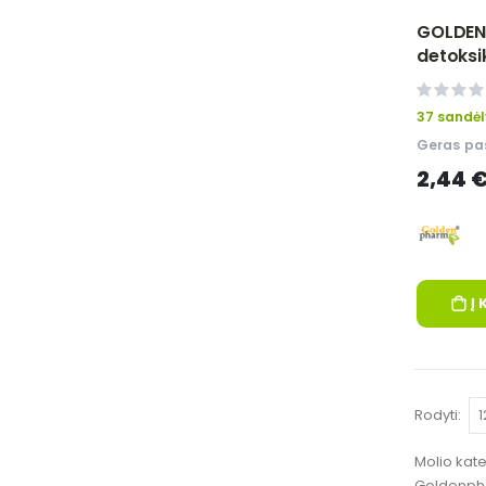
GOLDEN
detoksi
su balt
0%
37 sandėl
Geras pas
2,44 
Į 
Rodyti
Molio kate
Goldenphar