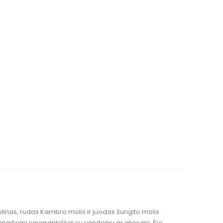
olinas, rudas Kambro molis ir juodas šungito molis.
 maišomi savarankiškai su vandeniu ar aliejumi. Šie