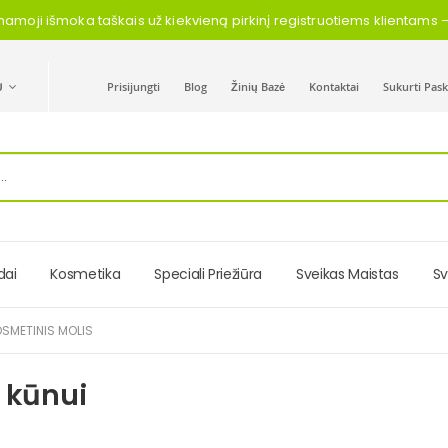
namoji išmoka taškais už kiekvieną pirkinį registruotiems klientams
Ų
Prisijungti
Blog
Žinių Bazė
Kontaktai
Sukurti Pas
dai
Kosmetika
Speciali Priežiūra
Sveikas Maistas
Sv
SMETINIS MOLIS
r kūnui