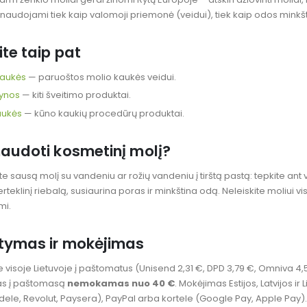
naudojami tiek kaip valomoji priemonė (veidui), tiek kaip odos minkš
ite taip pat
kaukės
— paruoštos molio kaukės veidui.
rynos
— kiti šveitimo produktai.
aukės
— kūno kaukių procedūrų produktai.
naudoti kosmetinį molį?
e sausą molį su vandeniu ar rožių vandeniu į tirštą pastą: tepkite ant v
rteklinį riebalą, susiaurina poras ir minkština odą. Neleiskite moliui vi
mi.
atymas ir mokėjimas
 visoje Lietuvoje į paštomatus (Unisend 2,31 €, DPD 3,79 €, Omniva 4,
as į paštomasą
nemokamas nuo 40 €
. Mokėjimas Estijos, Latvijos 
dele, Revolut, Paysera), PayPal arba kortele (Google Pay, Apple Pay).