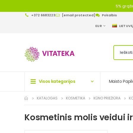
5% grąži
+372 6683223
[email protected]
Pokalbis
CURRENCY
LANGUAGE
EUR
LIETUVI
Visos kategorijos
Maisto Papil
KATALOGAS
KOSMETIKA
KŪNO PRIEŽIŪRA
KO
Kosmetinis molis veidui i