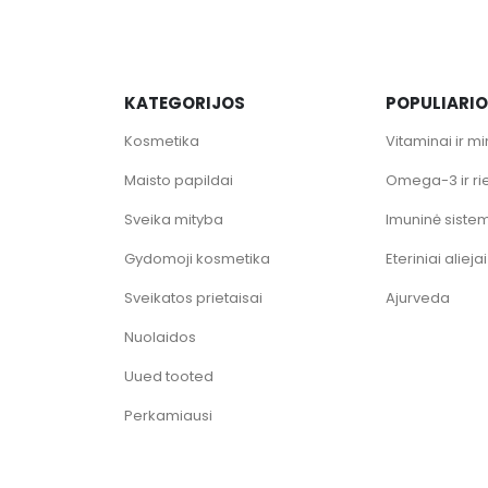
KATEGORIJOS
POPULIARI
Kosmetika
Vitaminai ir mi
Maisto papildai
Omega-3 ir ri
Sveika mityba
Imuninė siste
Gydomoji kosmetika
Eteriniai aliejai
Sveikatos prietaisai
Ajurveda
Nuolaidos
Uued tooted
Perkamiausi