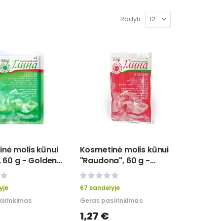
Rodyti
nė molis kūnui
Kosmetinė molis kūnui
, 60 g - Golden
"Raudona", 60 g -
Golden Pharm
0%
yje
67 sandėlyje
sirinkimas
Geras pasirinkimas
1,27 €