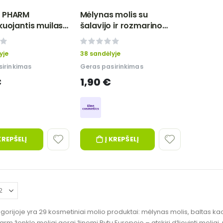
 PHARM
Mėlynas molis su
kuojantis muilas
šalavijo ir rozmarino
uoju moliu 70 g
ekstraktu 40 g - Elen
Cosmetics
0%
yje
38 sandėlyje
irinkimas
Geras pasirinkimas
€
1,90 €
KREPŠELĮ
Į KREPŠELĮ
gorijoje yra 29 kosmetiniai molio produktai: mėlynas molis, baltas ka
m ženklo moliai gerai žinomi Rytų Europoje – atskiri džiovinti moliai,