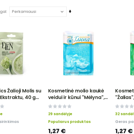
Nustatyti
agal
didėjančią
tvarką
s Žalioji Molis su
Kosmetinė molio kaukė
Kosmeti
 Ekstraktu, 40 g-
veidui ir kūnui "Mėlyna",
"Žalias"
RO
60 g-Goldenpharm
Pharm
0%
0%
je
29 sandėlyje
32 sandėl
irinkimas
Populiarus produktas
Geras pa
1,27 €
1,27 €