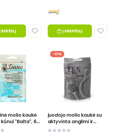
 KREPŠELĮ
Į KREPŠELĮ
-31%
nė molio kaukė
juodojo molio kaukė su
r kūnui "Balta", 60
aktyvinta anglimi ir
enpharm
alavijo ekstraktu, 40 g-