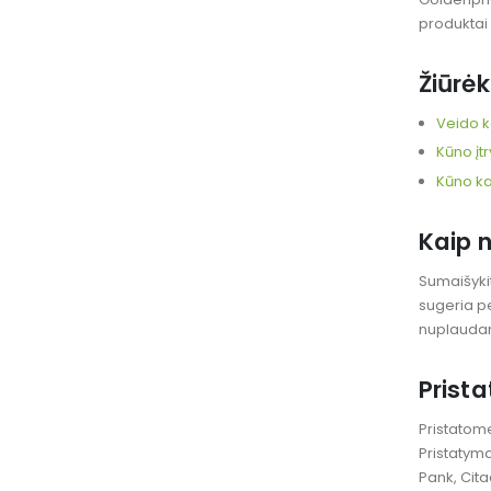
produktai 
Žiūrėk
Veido 
Kūno įt
Kūno k
Kaip 
Sumaišykit
sugeria pe
nuplauda
Prist
Pristatome
Pristatym
Pank, Cita