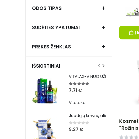
ODOS TIPAS
SUDĖTIES YPATUMAI
Į 
PREKĖS ŽENKLAS
IŠSKIRTINIAI
VITALAX-V NUO UŽKIPĖLIMO LAŠAI Vitateka
Įvertinimas:
100%
7,71 €
Vitateka
Juodųjų kmynų aliejaus kapsulės 300 mg, 100 vnt - VITATEKA
Kosmeti
Rating:
0%
"Rožinis
9,27 €
Pharm