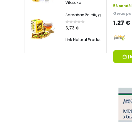
0%
Vitateka
56 sandėl
Geras pas
Samahan žolelių gėrimas, 10 x 4 g - Link Natural
1,27 €
Rating:
0%
6,73 €
Link Natural Products
Į 