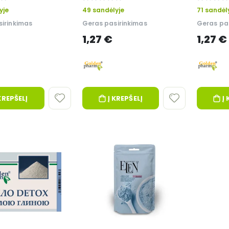
0%
0%
Vitateka
Vitateka
yje
49 sandėlyje
71 sandėl
irinkimas
Geras pasirinkimas
Geras pa
Rožinės Rodiolos skystasis ekstraktas 25 ml - Vitateka
Metileno mėlynasis 1% 100 ml-Vitateka
1,27 €
1,27 €
Rating:
Įvertinimas:
0%
93%
4,39 €
10,64 €
Vitateka
Vitateka
KREPŠELĮ
Į KREPŠELĮ
Į