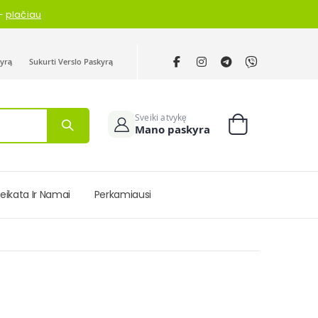
 —
plačiau
kyrą
Sukurti Verslo Paskyrą
Sveiki atvykę
Mano paskyra
Cart
eikata Ir Namai
Perkamiausi