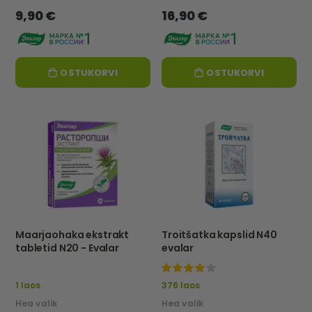
9,90 €
16,90 €
OSTUKORVI
OSTUKORVI
Maarjaohaka ekstrakt
Troitšatka kapslid N40
tabletid N20 - Evalar
evalar
92%
1 laos
376 laos
Hea valik
Hea valik