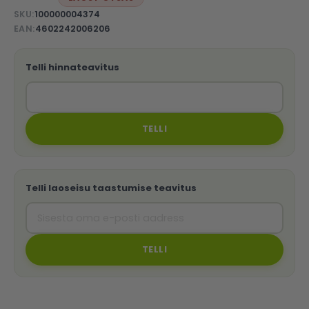
SKU
100000004374
EAN
4602242006206
Telli hinnateavitus
TELLI
Telli laoseisu taastumise teavitus
TELLI