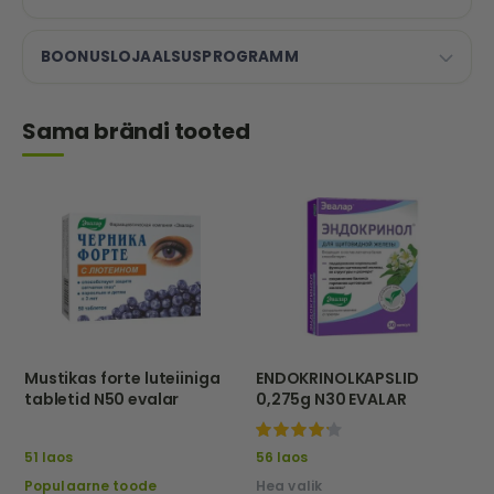
BOONUSLOJAALSUSPROGRAMM
Sama brändi tooted
Mustikas forte luteiiniga
ENDOKRINOLKAPSLID
tabletid N50 evalar
0,275g N30 EVALAR
100%
51 laos
56 laos
Populaarne toode
Hea valik