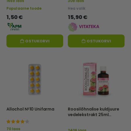
1669 laos
309 laos
Populaarne toode
Hea valik
1,50 €
15,90 €
OSTUKORVI
OSTUKORVI
Allochol №10 Unifarma
Roosilõhnalise kuldjuure
vedelekstrakt 25ml
vitateka
100%
70 laos
2406 laos