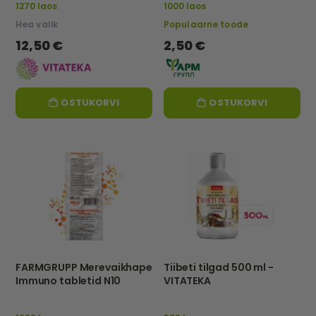
1270 laos
1000 laos
Hea valik
Populaarne toode
12,50 €
2,50 €
OSTUKORVI
OSTUKORVI
FARMGRUPP Merevaikhape
Tiibeti tilgad 500 ml -
Immuno tabletid N10
VITATEKA