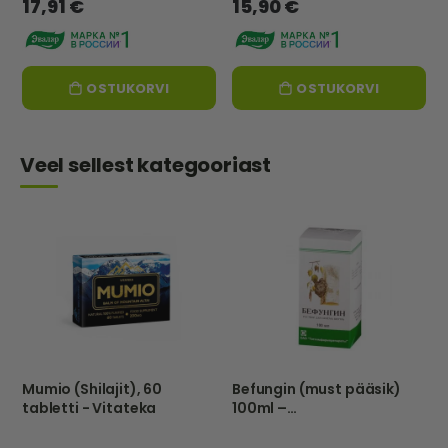
17,91 €
15,90 €
OSTUKORVI
OSTUKORVI
Veel sellest kategooriast
Mumio (Shilajit), 60
Befungin (must pääsik)
tabletti - Vitateka
100ml –
Tathimfarmpreparatõ –
Eu