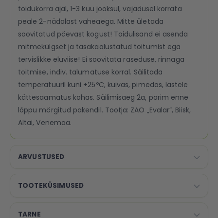
toidukorra ajal, 1-3 kuu jooksul, vajadusel korrata
peale 2-nädalast vaheaega. Mitte ületada
soovitatud päevast kogust! Toidulisand ei asenda
mitmekülgset ja tasakaalustatud toitumist ega
tervislikke eluviise! Ei soovitata raseduse, rinnaga
toitmise, indiv. talumatuse korral. Säilitada
temperatuuril kuni +25ºC, kuivas, pimedas, lastele
kättesaamatus kohas. Säilimisaeg 2a, parim enne
lõppu märgitud pakendil. Tootja: ZAO „Evalar”, Biisk,
Altai, Venemaa.
ARVUSTUSED
TOOTEKÜSIMUSED
TARNE