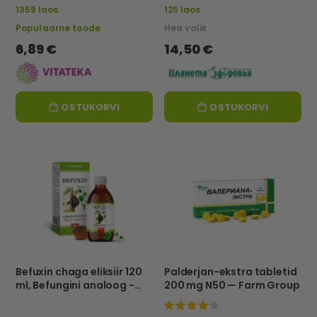
1359 laos
125 laos
Populaarne toode
Hea valik
6,89 €
14,50 €
OSTUKORVI
OSTUKORVI
Befuxin chaga eliksiir 120
Palderjan-ekstra tabletid
ml, Befungini analoog -
200 mg N50 — Farm Group
Vitateka
100%