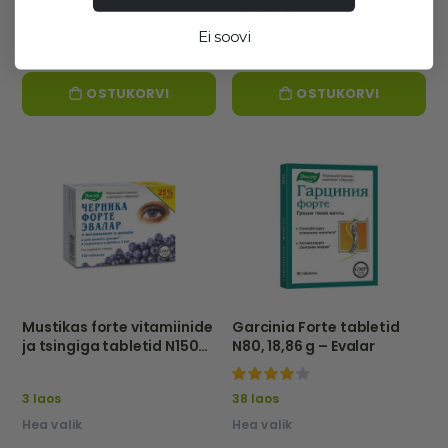
14,90 €
16,90 €
Ei soovi
OSTUKORVI
OSTUKORVI
Mustikas forte vitamiinide
Garcinia Forte tabletid
ja tsingiga tabletid N150
N80, 18,86 g – Evalar
evalar
95%
3 laos
38 laos
Hea valik
Hea valik