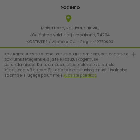
POE INFO
Mõisa tee 5, Kostivere alevik,
Jõelähtme vald, Harju maakond, 74204
KOSTIVERE / Vitateka OÜ – Reg. nr 12779903
KMKR: EE101830894
Kasutame küpsiseid oma teenuste täiustamiseks, personaalsete
pakkumiste tegemiseks ja teie kasutuskogemuse
parandamiseks. Kui te ei nõustu allpool olevate valikuliste
[email protected]
küpsistega, võib see mõjutada teie kasutuskogemust. Lisateabe
saamiseks lugege palun meie
küpsiste poliitikat
.
+372 6683223