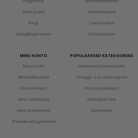
Hulgimüük
Terviseseadmed
Meie poed
Allahindlused
Blogi
Uued tooted
Müügitingimused
Enimmüüdud
MINU KONTO
POPULAARSED KATEGOORIAD
Minu konto
Vitamiinid ja mineraalid
Minu tellimused
Omega-3 ja rasvhapped
Soovinimekiri
Immuunsüsteem
Minu aadressid
Eeterlikud õlid
Minu arvustused
Ajurveeda
Privaatsustingimused