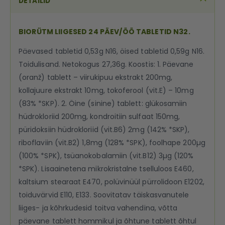
DETAILID
BIORÜTM LIIGESED 24 PÄEV/ÖÖ TABLETID N32.
Päevased tabletid 0,53g N16, öised tabletid 0,59g N16.
Toidulisand. Netokogus 27,36g. Koostis: 1. Päevane
(oranž) tablett – viirukipuu ekstrakt 200mg,
kollajuure ekstrakt 10mg, tokoferool (vit.E) – 10mg
(83% *SKP). 2. Öine (sinine) tablett: glükosamiin
hüdrokloriid 200mg, kondroitiin sulfaat 150mg,
püridoksiin hüdrokloriid (vit.B6) 2mg (142% *SKP),
riboflaviin (vit.B2) 1,8mg (128% *SPK), foolhape 200µg
(100% *SPK), tsüanokobalamiin (vit.B12) 3µg (120%
*SPK). Lisaainetena mikrokristalne tselluloos E460,
kaltsium stearaat E470, polüvinüül pürrolidoon E1202,
toiduvärvid E110, E133. Soovitatav täiskasvanutele
liiges- ja kõhrkudesid toitva vahendina, võtta
päevane tablett hommikul ja õhtune tablett õhtul