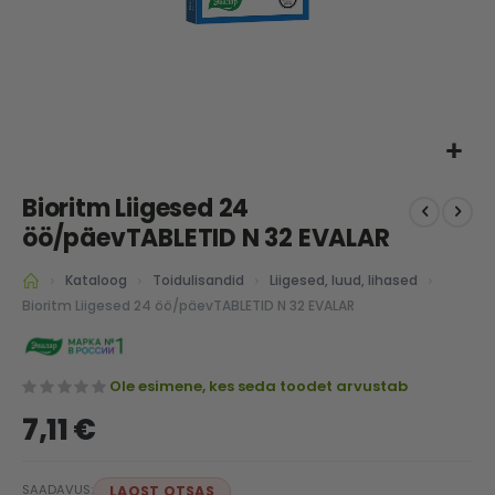
Skip
Bioritm Liigesed 24
to
the
öö/päevTABLETID N 32 EVALAR
beginning
of
Kataloog
Toidulisandid
Liigesed, luud, lihased
the
Bioritm Liigesed 24 öö/päevTABLETID N 32 EVALAR
images
gallery
Ole esimene, kes seda toodet arvustab
7,11 €
SAADAVUS:
LAOST OTSAS