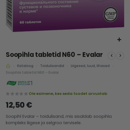
Skip
Soopihla tabletid N60 – Evalar
to
the
Kataloog
Toidulisandid
Liigesed, luud, lihased
beginning
of
Soopihla tabletid N60 – Evalar
the
images
gallery
Ole esimene, kes seda toodet arvustab
12,50 €
Soopihl Evalar – toidulisand, mis sisaldab soopihla
kompleks liigese ja selgroo tervisele.