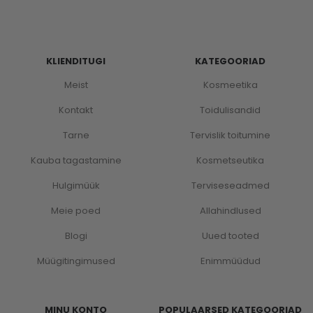
KLIENDITUGI
KATEGOORIAD
Meist
Kosmeetika
Kontakt
Toidulisandid
Tarne
Tervislik toitumine
Kauba tagastamine
Kosmetseutika
Hulgimüük
Terviseseadmed
Meie poed
Allahindlused
Blogi
Uued tooted
Müügitingimused
Enimmüüdud
MINU KONTO
POPULAARSED KATEGOORIAD