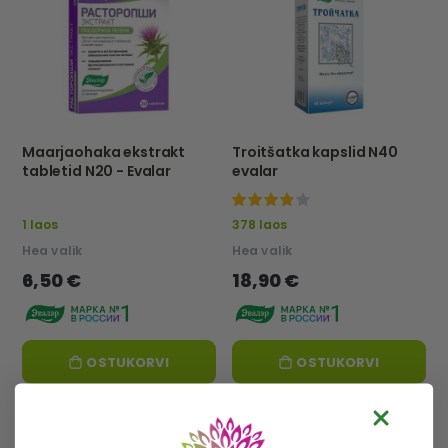
Maarjaohaka ekstrakt
Troitšatka kapslid N40
tabletid N20 - Evalar
evalar
92%
1 laos
378 laos
Hea valik
Hea valik
6,50 €
18,90 €
OSTUKORVI
OSTUKORVI