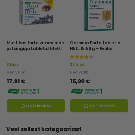
Mustikas forte vitamiinide
Garcinia Forte tabletid
ja tsingiga tabletid N150
N80, 18,86 g – Evalar
evalar
95%
3 laos
38 laos
Hea valik
Hea valik
17,91 €
15,90 €
OSTUKORVI
OSTUKORVI
Veel sellest kategooriast