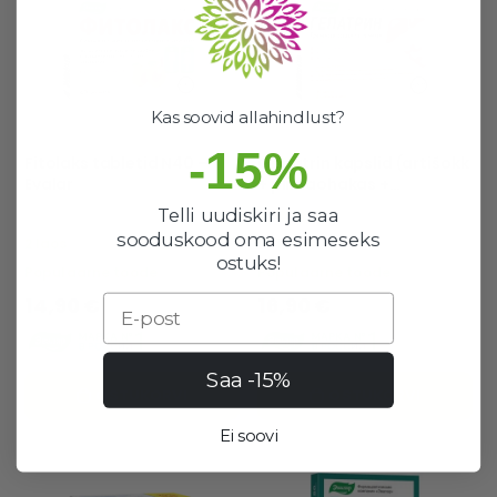
Kas soovid allahindlust?
-15%
Fitolaks tabletid N40 –
Gepatrin kapslid (artišokk
Evalar
+ piimaohakas +
fosfolipiidid) 0,33 g N30 |
Telli uudiskiri ja saa
Evalar
100%
sooduskood oma esimeseks
2 laos
194 laos
ostuks!
Populaarne toode
Populaarne toode
14,90 €
16,90 €
Email
Saa -15%
OSTUKORVI
OSTUKORVI
Ei soovi