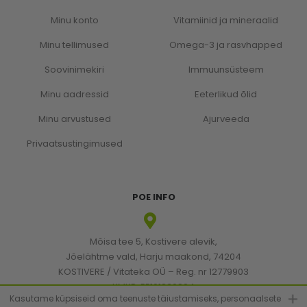
Minu konto
Vitamiinid ja mineraalid
Minu tellimused
Omega-3 ja rasvhapped
Soovinimekiri
Immuunsüsteem
Minu aadressid
Eeterlikud õlid
Minu arvustused
Ajurveeda
Privaatsustingimused
POE INFO
Mõisa tee 5, Kostivere alevik,
Jõelähtme vald, Harju maakond, 74204
KOSTIVERE / Vitateka OÜ – Reg. nr 12779903
KMKR: EE101830894
Kasutame küpsiseid oma teenuste täiustamiseks, personaalsete