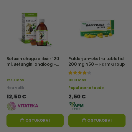
Befuxin chaga eliksiir 120
Palderjan-ekstra tabletid
ml, Befungini analoog -
200 mg N50 — Farm Group
Vitateka
100%
1270 laos
1000 laos
Hea valik
Populaarne toode
12,50 €
2,50 €
OSTUKORVI
OSTUKORVI