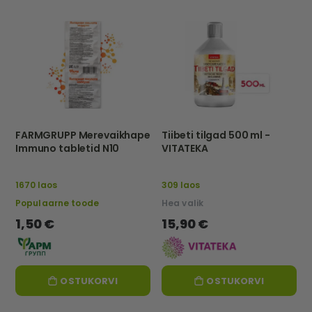
FARMGRUPP Merevaikhape
Tiibeti tilgad 500 ml -
Immuno tabletid N10
VITATEKA
1670 laos
309 laos
Populaarne toode
Hea valik
1,50 €
15,90 €
OSTUKORVI
OSTUKORVI