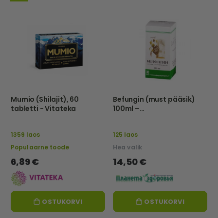
Mumio (Shilajit), 60
Befungin (must pääsik)
tabletti - Vitateka
100ml –
Tathimfarmpreparatõ –
Eu
1359 laos
125 laos
Populaarne toode
Hea valik
6,89 €
14,50 €
OSTUKORVI
OSTUKORVI