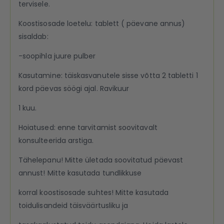
tervisele.
Koostisosade loetelu: tablett ( päevane annus)
sisaldab:
-soopihla juure pulber
Kasutamine: täiskasvanutele sisse võtta 2 tabletti 1
kord päevas söögi ajal. Ravikuur
1 kuu.
Hoiatused: enne tarvitamist soovitavalt
konsulteerida arstiga.
Tähelepanu! Mitte ületada soovitatud päevast
annust! Mitte kasutada tundlikkuse
korral koostisosade suhtes! Mitte kasutada
toidulisandeid täisväärtusliku ja