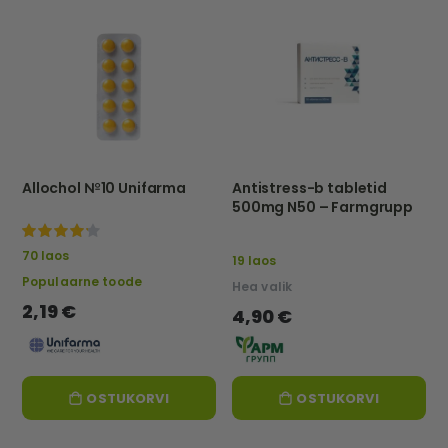
Allochol №10 Unifarma
Antistress-b tabletid
500mg N50 – Farmgrupp
100%
70 laos
19 laos
Populaarne toode
Hea valik
2,19 €
4,90 €
OSTUKORVI
OSTUKORVI