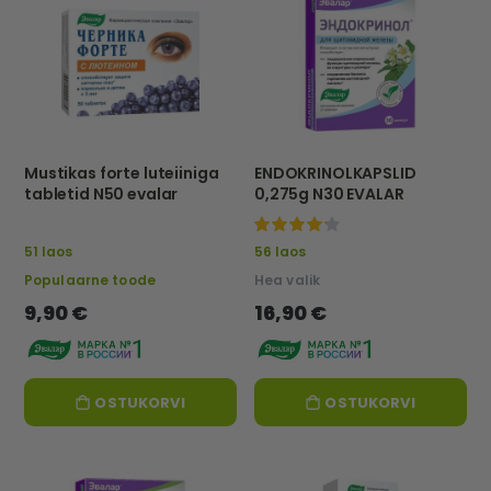
Mustikas forte luteiiniga
ENDOKRINOLKAPSLID
tabletid N50 evalar
0,275g N30 EVALAR
100%
51 laos
56 laos
Populaarne toode
Hea valik
9,90 €
16,90 €
OSTUKORVI
OSTUKORVI