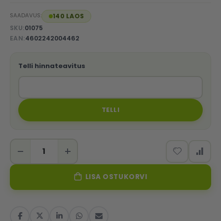
SAADAVUS:
140 LAOS
SKU
01075
EAN
4602242004462
Telli hinnateavitus
TELLI
LISA OSTUKORVI