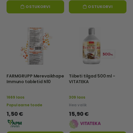
OSTUKORVI
OSTUKORVI
FARMGRUPP Merevaikhape
Tiibeti tilgad 500 ml -
Immuno tabletid N10
VITATEKA
1669 laos
309 laos
Populaarne toode
Hea valik
1,50 €
15,90 €