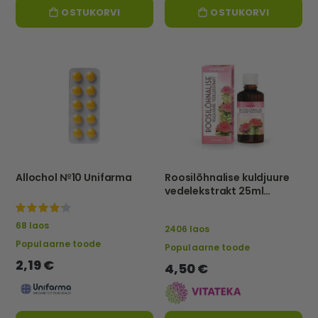
OSTUKORVI
OSTUKORVI
Allochol №10 Unifarma
Roosilõhnalise kuldjuure
vedelekstrakt 25ml
vitateka
100%
68 laos
2406 laos
Populaarne toode
Populaarne toode
2,19 €
4,50 €