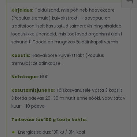
Kirjeldus:
Toidulisand, mis põhineb haavakoore
(Populus tremula) kuivekstraktil. Haavapuu on
traditsiooniliselt kasutatud taimeravis ning sisaldab
looduslikke ühendeid, mis toetavad organismi üldist
seisundit. Toode on mugavas želatiinkapsli vormis.
Koostis:
Haavakoore kuivekstrakt (Populus
tremula); želatiinkapsel.
Netokogus:
N90
Kasutamisjuhend:
Täiskasvanutele võtta 3 kapslit
3 korda päevas 20–30 minutit enne sööki. Soovitatav
kuur – 10 päeva.
Toiteväärtus 100 g toote kohta:
Energiasisaldus: 1311 kJ / 314 kcal