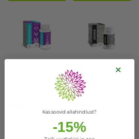
taimne ekstrakt - Patrinia
harilik haava paks
rupestris + vitamiin B6 -
ekstrakt 110 g-Visterra
VISTERRA
54 laos
8 laos
Hea valik
Hea valik
13,90 €
18,50 €
Kas soovid allahindlust?
-15%
OSTUKORVI
OSTUKORVI