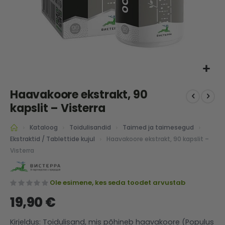
Skip
Haavakoore ekstrakt, 90
to
the
kapslit – Visterra
beginning
of
Kataloog
Toidulisandid
Taimed ja taimesegud
the
Haavakoore ekstrakt, 90 kapslit –
Ekstraktid / Tablettide kujul
images
Visterra
gallery
Ole esimene, kes seda toodet arvustab
19,90 €
Kirjeldus: Toidulisand, mis põhineb haavakoore (Populus