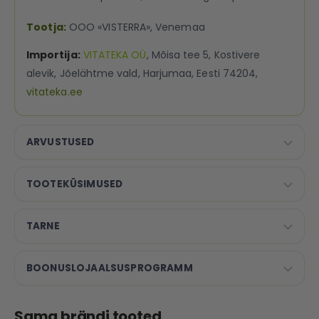
Tootja:
OOO «VISTERRA», Venemaa
Importija:
VITATEKA OÜ
, Mõisa tee 5, Kostivere
alevik, Jõelähtme vald, Harjumaa, Eesti 74204,
vitateka.ee
ARVUSTUSED
TOOTEKÜSIMUSED
TARNE
BOONUSLOJAALSUSPROGRAMM
Sama brändi tooted