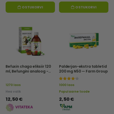
OSTUKORVI
OSTUKORVI
Befuxin chaga eliksiir 120
Palderjan-ekstra tabletid
ml, Befungini analoog -
200 mg N50 — Farm Group
Vitateka
100%
1270 laos
1000 laos
Hea valik
Populaarne toode
12,50 €
2,50 €