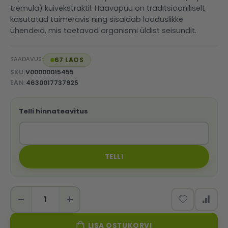
tremula) kuivekstraktil. Haavapuu on traditsiooniliselt
kasutatud taimeravis ning sisaldab looduslikke
ühendeid, mis toetavad organismi üldist seisundit.
SAADAVUS:
67 LAOS
SKU
V00000015455
EAN
4630017737925
Telli hinnateavitus
TELLI
LISA OSTUKORVI