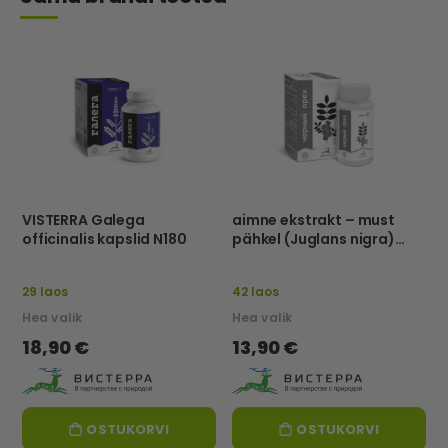
VISTERRA Galega
aimne ekstrakt – must
officinalis kapslid N180
pähkel (Juglans nigra)
N60-Visterra
29 laos
42 laos
Hea valik
Hea valik
18,90 €
13,90 €
OSTUKORVI
OSTUKORVI