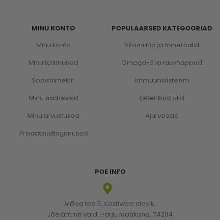
MINU KONTO
POPULAARSED KATEGOORIAD
Minu konto
Vitamiinid ja mineraalid
Minu tellimused
Omega-3 ja rasvhapped
Soovinimekiri
Immuunsüsteem
Minu aadressid
Eeterlikud õlid
Minu arvustused
Ajurveeda
Privaatsustingimused
POE INFO
Mõisa tee 5, Kostivere alevik,
Jõelähtme vald, Harju maakond, 74204