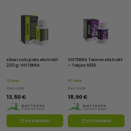
siberi nulu paks ekstrakt
VISTERRA Taimne ekstrakt
220 g-VISTERRA
– Takjas N126
12 laos
57 laos
Hea valik
Hea valik
13,50 €
18,90 €
OSTUKORVI
OSTUKORVI