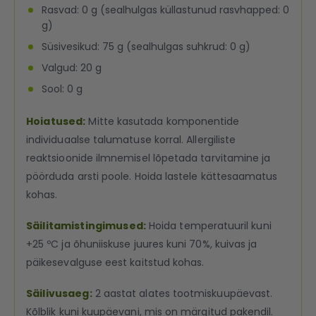
Rasvad: 0 g (sealhulgas küllastunud rasvhapped: 0
g)
Süsivesikud: 75 g (sealhulgas suhkrud: 0 g)
Valgud: 20 g
Sool: 0 g
Hoiatused:
Mitte kasutada komponentide
individuaalse talumatuse korral. Allergiliste
reaktsioonide ilmnemisel lõpetada tarvitamine ja
pöörduda arsti poole. Hoida lastele kättesaamatus
kohas.
Säilitamistingimused:
Hoida temperatuuril kuni
+25 ºC ja õhuniiskuse juures kuni 70%, kuivas ja
päikesevalguse eest kaitstud kohas.
Säilivusaeg:
2 aastat alates tootmiskuupäevast.
Kõlblik kuni kuupäevani, mis on märgitud pakendil.