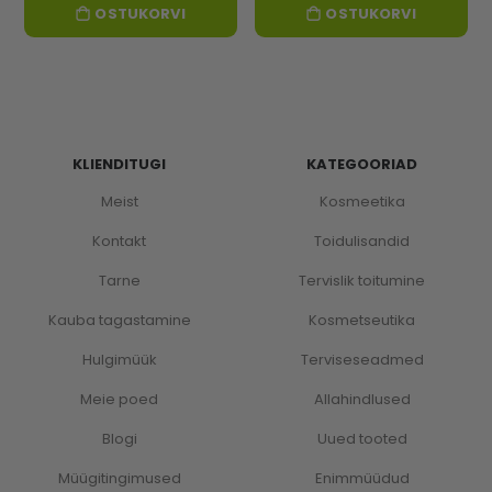
OSTUKORVI
OSTUKORVI
KLIENDITUGI
KATEGOORIAD
Meist
Kosmeetika
Kontakt
Toidulisandid
Tarne
Tervislik toitumine
Kauba tagastamine
Kosmetseutika
Hulgimüük
Terviseseadmed
Meie poed
Allahindlused
Blogi
Uued tooted
Müügitingimused
Enimmüüdud