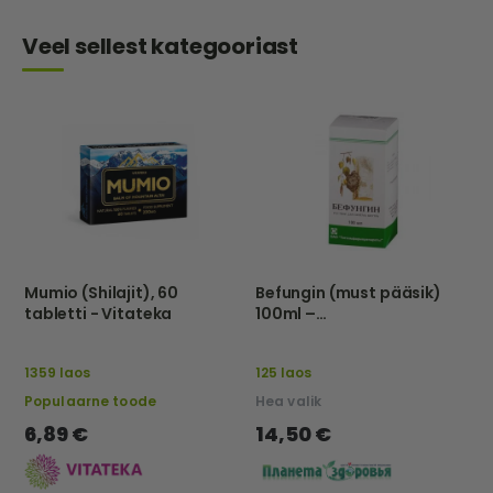
Veel sellest kategooriast
Mumio (Shilajit), 60
Befungin (must pääsik)
tabletti - Vitateka
100ml –
Tathimfarmpreparatõ –
Eu
1359 laos
125 laos
Populaarne toode
Hea valik
6,89 €
14,50 €