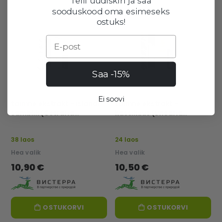
Telli uudiskiri ja saa
sooduskood oma esimeseks
ostuks!
Email
Saa -15%
Ei soovi
taimne ekstrakt - islandi
taimne ekstrakt -
samblik (Cetraria
kassiküüs (Uncaria
islandica) N60-Visterra
tomentosa) -VISTERRA
38 laos
24 laos
Hea valik
Hea valik
10,90 €
10,50 €
OSTUKORVI
OSTUKORVI