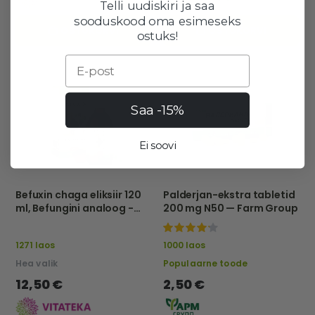
Telli uudiskiri ja saa
sooduskood oma esimeseks
OSTUKORVI
OSTUKORVI
ostuks!
Email
Saa -15%
Ei soovi
Befuxin chaga eliksiir 120
Palderjan-ekstra tabletid
ml, Befungini analoog -
200 mg N50 — Farm Group
Vitateka
100%
1271 laos
1000 laos
Hea valik
Populaarne toode
12,50 €
2,50 €