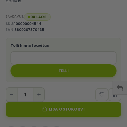
päevas.
SAADAVUS:
98 LAOS
SKU
100000004544
EAN
3800207370435
Telli hinnateavitus
TELLI
LISA OSTUKORVI