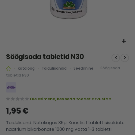
Skip
Söögisoda tabletid N30
to
the
Söögisoda
Kataloog
Toidulisandid
Seedimine
beginning
of
tabletid N30
the
images
gallery
Ole esimene, kes seda toodet arvustab
1,95 €
Toidulisand. Netokogus 36g. Koostis 1 tablett sisaldab:
naatrium bikarbonate 1000 mg.Võtta 1-3 tabletti