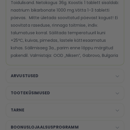
Toidulisand. Netokogus 36g. Koostis 1 tablett sisaldab:
naatrium bikarbonate 1000 mg.Võtta 1-3 tabletti
päevas. Mitte ületada soovitatud päevast kogust! Ei
soovitata raseduse, rinnaga toitmise, indiv.
talumatuse korral. Säilitada temperatuuril kuni
+25ºC, kuivas, pimedas, lastele kättesaamatus
kohas. Säilimisaeg 3a., parim enne lõppu märgitud
pakendil. Valmistaja: OOD „Niksen”, Gabrovo, Bulgaria
ARVUSTUSED
TOOTEKÜSIMUSED
TARNE
BOONUSLOJAALSUSPROGRAMM