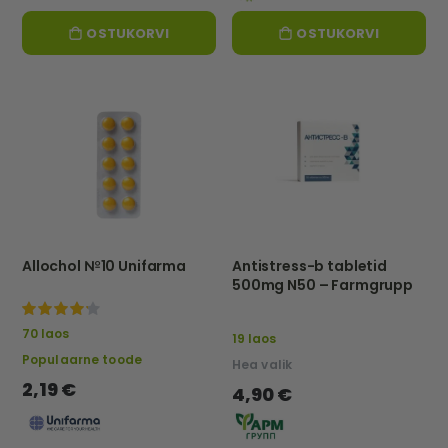
OSTUKORVI
OSTUKORVI
Allochol №10 Unifarma
Antistress-b tabletid
500mg N50 – Farmgrupp
100%
70 laos
19 laos
Populaarne toode
Hea valik
2,19 €
4,90 €