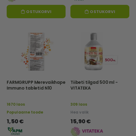
OSTUKORVI
OSTUKORVI
FARMGRUPP Merevaikhape
Tiibeti tilgad 500 ml -
Immuno tabletid N10
VITATEKA
1670 laos
309 laos
Populaarne toode
Hea valik
1,50 €
15,90 €