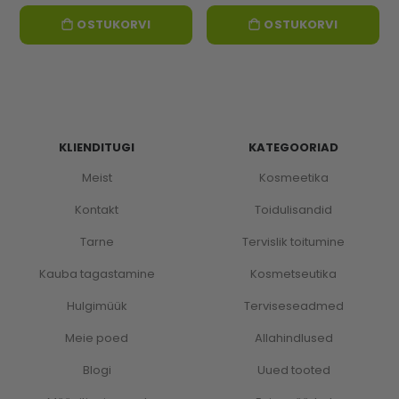
OSTUKORVI
OSTUKORVI
KLIENDITUGI
KATEGOORIAD
Meist
Kosmeetika
Kontakt
Toidulisandid
Tarne
Tervislik toitumine
Kauba tagastamine
Kosmetseutika
Hulgimüük
Terviseseadmed
Meie poed
Allahindlused
Blogi
Uued tooted