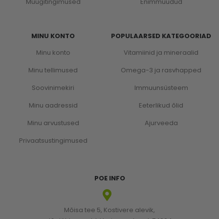
Müügitingimused
Enimmüüdud
MINU KONTO
POPULAARSED KATEGOORIAD
Minu konto
Vitamiinid ja mineraalid
Minu tellimused
Omega-3 ja rasvhapped
Soovinimekiri
Immuunsüsteem
Minu aadressid
Eeterlikud õlid
Minu arvustused
Ajurveeda
Privaatsustingimused
POE INFO
Mõisa tee 5, Kostivere alevik,