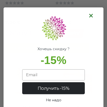
0%
0%
85 в наличии
10 в наличии
Хороший выбор
Хороший выбор
11,90 €
10,50 €
В КОРЗИНУ
В КОРЗИНУ
Хочешь скидку ?
-15%
Email
Получить -15%
Не надо
Масло облепихи Forte
Тыквенное масло