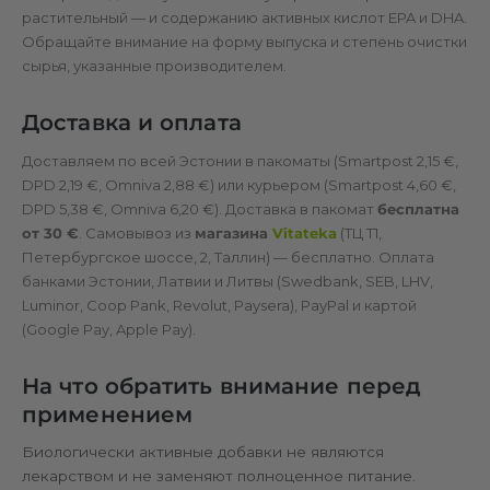
растительный — и содержанию активных кислот EPA и DHA.
Обращайте внимание на форму выпуска и степень очистки
сырья, указанные производителем.
Доставка и оплата
Доставляем по всей Эстонии в пакоматы (Smartpost 2,15 €,
DPD 2,19 €, Omniva 2,88 €) или курьером (Smartpost 4,60 €,
DPD 5,38 €, Omniva 6,20 €). Доставка в пакомат
бесплатна
от 30 €
. Самовывоз из
магазина
Vitateka
(ТЦ Т1,
Петербургское шоссе, 2, Таллин) — бесплатно. Оплата
банками Эстонии, Латвии и Литвы (Swedbank, SEB, LHV,
Luminor, Coop Pank, Revolut, Paysera), PayPal и картой
(Google Pay, Apple Pay).
На что обратить внимание перед
применением
Биологически активные добавки не являются
лекарством и не заменяют полноценное питание.