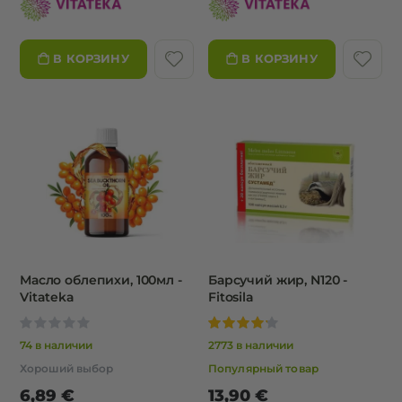
80%
93%
4,90 €
3,50 €
Farm Group
Boro Plus
В КОРЗИНУ
В КОРЗИНУ
Масло облепихи, 100мл -
Барсучий жир, N120 -
Vitateka
Fitosila
0%
100%
74 в наличии
2773 в наличии
Хороший выбор
Популярный товар
6,89 €
13,90 €