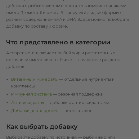
добавки с рыбьим жиром и растительными источниками
омега-3, омега-6 и омега-9: капсулы и жидкие формы с
разным содержанием EPA и DHA. Здесь можно подобрать
добавку по составу и форме.
Что представлено в категории
Ассортимент включает рыбий жир и растительные
источники омега-кислот. Ниже — связанные разделы
добавок.
Витамины и минералы
— отдельные нутриенты и
комплексы.
Иммунная система
— сезонная поддержка.
Антиоксиданты
— добавки с антиоксидантами.
Добавки для здоровья
— весь каталог.
Как выбрать добавку
Выбирайте добавку по источнику — рыбий жир или