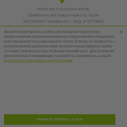
Mõisa tee 5, Kostivere alevik,
Jõelähtme vald, Harju maakond, 74204
KOSTIVERE / Vitateka OÜ – Reg. nr 12779903
KMKR: EE101830894
Мы используем файлы cookie для улучшения наших услуг,
предоставления персонализированных предложений и повышения
качества вашего пользовательского опыта. Если вы не согласитесь с
[email protected]
использованием указанных ниже необязательных файлов cookie,
это может повлиять на ваш пользовательский опыт. Для получения
дополнительной информации, пожалуйста, ознакомьтесь с нашей
политикой использования файлов cookie
.
+372 6683223
© Vitateka 2026. All Rights Reserved.
ПРИНЯТЬ ФАЙЛЫ COOKIE