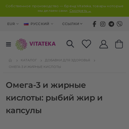
Собственное производство — бренд Vitateka, товары которые
мы делаем сами.
Смотреть →
ВАЛЮТА
ЯЗЫК
EUR
РУССКИЙ
ССЫЛКИ
Toggle
Корз
Nav
КАТАЛОГ
ДОБАВКИ ДЛЯ ЗДОРОВЬЯ
ОМЕГА-3 И ЖИРНЫЕ КИСЛОТЫ
Омега-3 и жирные
кислоты: рыбий жир и
капсулы