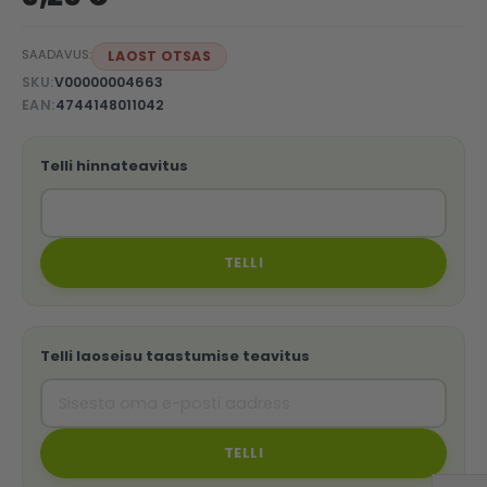
SAADAVUS:
LAOST OTSAS
SKU
V00000004663
EAN
4744148011042
Telli hinnateavitus
TELLI
Telli laoseisu taastumise teavitus
TELLI