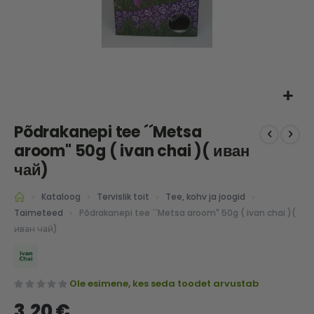
Skip
Põdrakanepi tee ´´Metsa
to
the
aroom" 50g ( ivan chai )( иван
beginning
чай)
of
the
Kataloog
Tervislik toit
Tee, kohv ja joogid
images
Põdrakanepi tee ´´Metsa aroom" 50g ( ivan chai )(
Taimeteed
gallery
иван чай)
Ole esimene, kes seda toodet arvustab
3,20 €