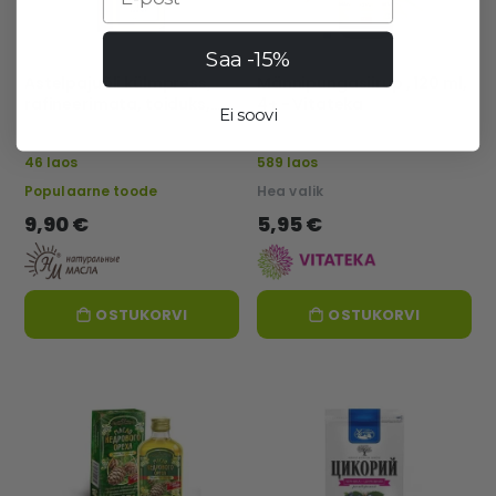
Saa -15%
Astelpajuõli külmpress,
Männipungasiirup , 120 ml,
rafineerimata, toiduks,
4+ - Vitateka
Ei soovi
250 ml – Naturaalsed õlid
46 laos
589 laos
Populaarne toode
Hea valik
9,90 €
5,95 €
OSTUKORVI
OSTUKORVI