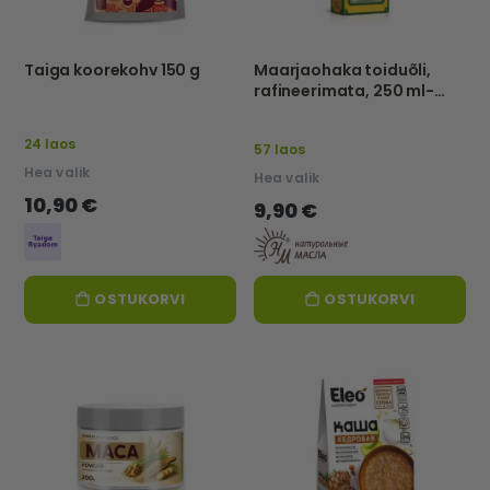
Taiga koorekohv 150 g
Maarjaohaka toiduõli,
rafineerimata, 250 ml-
NATURALNIE MASLA
24 laos
57 laos
Hea valik
Hea valik
10,90 €
9,90 €
OSTUKORVI
OSTUKORVI