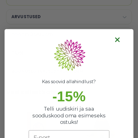
ARVUSTUSED
TOOTEKÜSIMUSED
TARNE
BOONUSLOJAALSUSPROGRAMM
Kas soovid allahindlust?
Veel sellest kategooriast
-15%
Telli uudiskiri ja saa
sooduskood oma esimeseks
ostuks!
Email