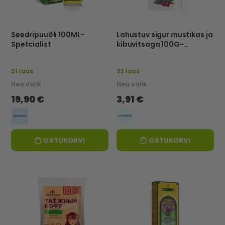
Seedripuuõli 100ML-
Lahustuv sigur mustikas ja
Spetcialist
kibuvitsaga 100G-
HUTOROK
31 laos
23 laos
Hea valik
Hea valik
19,90 €
3,91 €
OSTUKORVI
OSTUKORVI