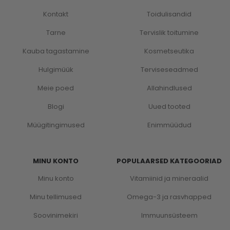
Kontakt
Toidulisandid
Tarne
Tervislik toitumine
Kauba tagastamine
Kosmetseutika
Hulgimüük
Terviseseadmed
Meie poed
Allahindlused
Blogi
Uued tooted
Müügitingimused
Enimmüüdud
MINU KONTO
POPULAARSED KATEGOORIAD
Minu konto
Vitamiinid ja mineraalid
Minu tellimused
Omega-3 ja rasvhapped
Soovinimekiri
Immuunsüsteem