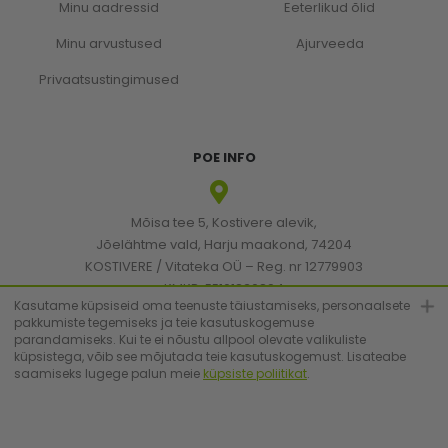
Minu aadressid
Eeterlikud õlid
Minu arvustused
Ajurveeda
Privaatsustingimused
POE INFO
Mõisa tee 5, Kostivere alevik,
Jõelähtme vald, Harju maakond, 74204
KOSTIVERE / Vitateka OÜ – Reg. nr 12779903
KMKR: EE101830894
Kasutame küpsiseid oma teenuste täiustamiseks, personaalsete
pakkumiste tegemiseks ja teie kasutuskogemuse
parandamiseks. Kui te ei nõustu allpool olevate valikuliste
[email protected]
küpsistega, võib see mõjutada teie kasutuskogemust. Lisateabe
saamiseks lugege palun meie
küpsiste poliitikat
.
+372 6683223