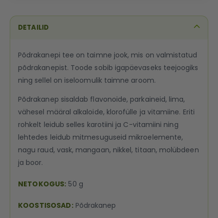
DETAILID
Põdrakanepi tee on taimne jook, mis on valmistatud
põdrakanepist. Toode sobib igapäevaseks teejoogiks
ning sellel on iseloomulik taimne aroom.
Põdrakanep sisaldab flavonoide, parkaineid, lima,
vähesel määral alkaloide, klorofülle ja vitamiine. Eriti
rohkelt leidub selles karotiini ja C-vitamiini ning
lehtedes leidub mitmesuguseid mikroelemente,
nagu raud, vask, mangaan, nikkel, titaan, molübdeen
ja boor.
NETOKOGUS:
50 g
KOOSTISOSAD:
Põdrakanep