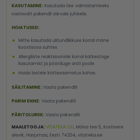
KASUTAMINE:
Kasutada tee valmistamiseks
vastavalt pakendil olevale juhisele.
HOIATUSED:
Mitte kasutada ülitundlikkuse korral mõne
koostisosa suhtes
Allergiliste reaktsioonide korral katkestage
kasutamist ja pöörduge arsti poole
Hoida lastele kättesaamatus kohas.
SÄILITAMINE:
Vaata pakendilt
PARIM ENNE:
Vaata pakendilt
PÄRITOLURIIK:
Vaata pakendilt
MAALETOOJA:
VITATEKA OÜ
, Mõisa tee 5, Kostivere
alevik, Harjumaa, Eesti 74204, vitateka.ee