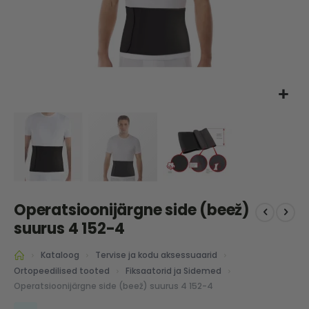
Skip
Operatsioonijärgne side (beež)
to
the
suurus 4 152-4
beginning
of
Kataloog
Tervise ja kodu aksessuaarid
the
Ortopeedilised tooted
Fiksaatorid ja Sidemed
images
Operatsioonijärgne side (beež) suurus 4 152-4
gallery