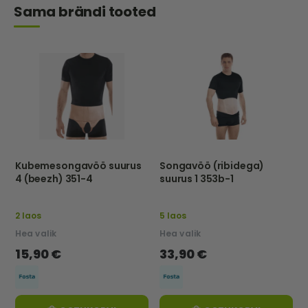
Sama brändi tooted
Kubemesongavöö suurus
Songavöö (ribidega)
4 (beezh) 351-4
suurus 1 353b-1
2 laos
5 laos
Hea valik
Hea valik
15,90 €
33,90 €