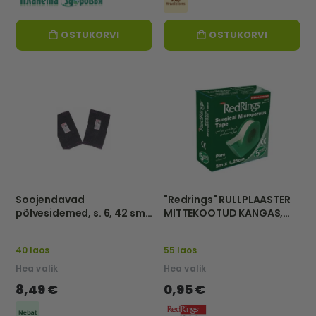
OSTUKORVI
OSTUKORVI
Soojendavad
"Redrings" RULLPLAASTER
põlvesidemed, s. 6, 42 sm
MITTEKOOTUD KANGAS,
-Nebat
5m x 1,25cm
40 laos
55 laos
Hea valik
Hea valik
8,49 €
0,95 €