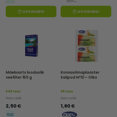
OSTUKORVI
OSTUKORVI
Mäekvarts looduslik
Konnasilmaplaaster
veefilter 150 g
Salipod №10 – Olko
549 laos
96 laos
Hea valik
Hea valik
2,50 €
1,60 €