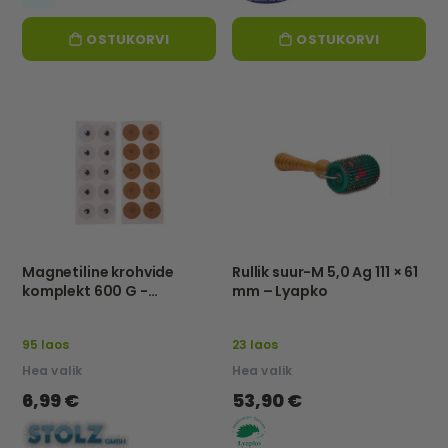
OSTUKORVI
OSTUKORVI
Magnetiline krohvide
Rullik suur-M 5,0 Ag 111 × 61
komplekt 600 G -
mm – Lyapko
Anleitung Stolz GmbH
95 laos
23 laos
Hea valik
Hea valik
6,99 €
53,90 €