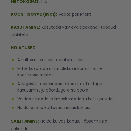
NETOKOGUS:
1 tk
KOOSTISOSAD(INCI):
Vaata pakendilt
KASUTAMINE:
Kasutada vastavalt pakendil toodud
juhistele.
HOIATUSED:
Ainult välispidiseks kasutamiseks.
Mitte kasutada ülitundlikkuse korral mõne
koostisosa suhtes
Allergiliste reaktsioonide korral katkestage
kasutamist ja pöörduge arsti poole
Vältida silmade ja limaskestadega kokkupuudet.
Hoida lastele kättesaamatus kohas.
SÄILITAMINE:
Hoida kuivas kohas. Täpsem info
pakendil.