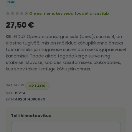
Ole esimene, kes seda toodet arvustab
27,50 €
KIRJELDUS Operatsioonijärgne side (beež), suurus 4, on
elastne tugivöö, mis on mõeldud kõhupiirkonna õrnaks
toetamiseks ja mugavuse suurendamiseks igapäevasel
kandmisel. Toode aitab tagada kerge surve ning
stabiilse istuvuse, sobides kasutamiseks olukordades,
kus soovitakse lisatuge kõhu piirkonnas.
SAADAVUS:
2 LAOS
SKU
152-4
EAN
4820114086679
Telli hinnateavitus