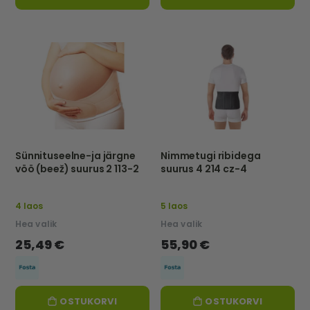
Sünnituseelne-ja järgne
Nimmetugi ribidega
vöö (beež) suurus 2 113-2
suurus 4 214 cz-4
4 laos
5 laos
Hea valik
Hea valik
25,49 €
55,90 €
OSTUKORVI
OSTUKORVI