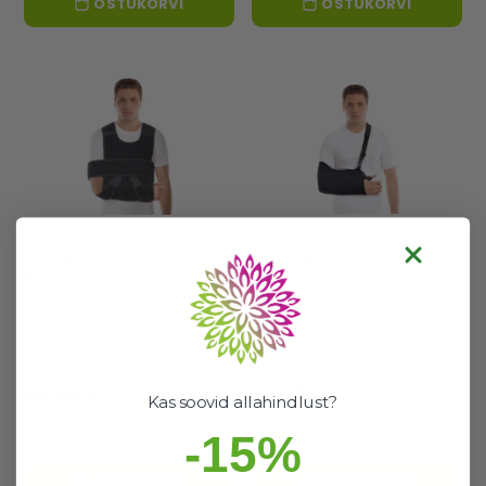
OSTUKORVI
OSTUKORVI
Fikseeriv käehoidja suurus
Käetugi (toetav) suurus 1
612-1
610-1
2 laos
3 laos
Hea valik
Hea valik
24,90 €
14,90 €
Kas soovid allahindlust?
-15%
OSTUKORVI
OSTUKORVI