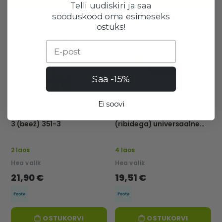
Telli uudiskiri ja saa
sooduskood oma esimeseks
ostuks!
Email
Saa -15%
Ei soovi
Kubemesenogavöö suurus
Randmetoestus
3 (beež) 351-3
(ribidega) universaalne
suurus 3 552-3
2 laos
4 laos
Hea valik
Hea valik
21,90 €
19,51 €
OSTUKORVI
OSTUKORVI