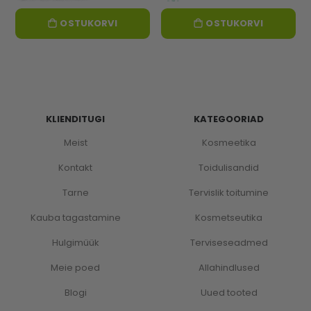
OSTUKORVI
OSTUKORVI
KLIENDITUGI
KATEGOORIAD
Meist
Kosmeetika
Kontakt
Toidulisandid
Tarne
Tervislik toitumine
Kauba tagastamine
Kosmetseutika
Hulgimüük
Terviseseadmed
Meie poed
Allahindlused
Blogi
Uued tooted