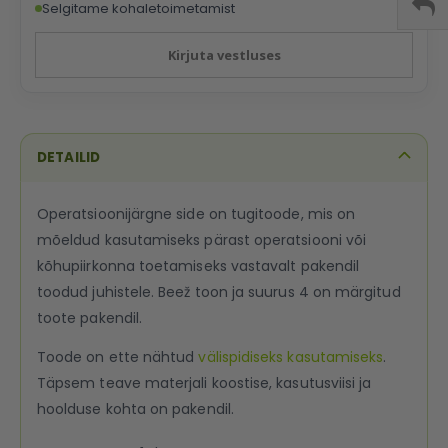
Selgitame kohaletoimetamist
Kirjuta vestluses
DETAILID
Operatsioonijärgne side on tugitoode, mis on
mõeldud kasutamiseks pärast operatsiooni või
kõhupiirkonna toetamiseks vastavalt pakendil
toodud juhistele. Beež toon ja suurus 4 on märgitud
toote pakendil.
Toode on ette nähtud
välispidiseks kasutamiseks
.
Täpsem teave materjali koostise, kasutusviisi ja
hoolduse kohta on pakendil.