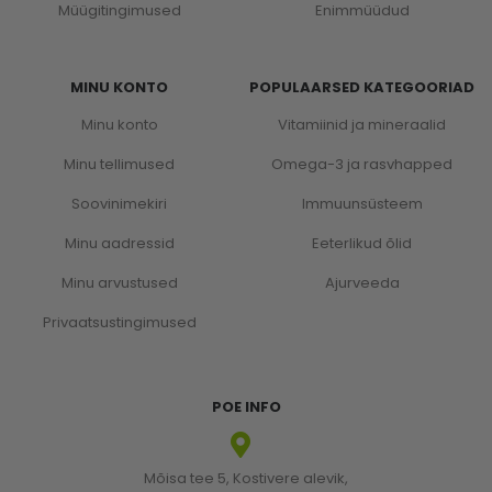
Müügitingimused
Enimmüüdud
MINU KONTO
POPULAARSED KATEGOORIAD
Minu konto
Vitamiinid ja mineraalid
Minu tellimused
Omega-3 ja rasvhapped
Soovinimekiri
Immuunsüsteem
Minu aadressid
Eeterlikud õlid
Minu arvustused
Ajurveeda
Privaatsustingimused
POE INFO
Mõisa tee 5, Kostivere alevik,