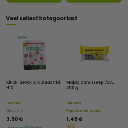
Veel sellest kategooriast
Kinoki detox jalaplaastrid
Majapidamisseep 72%,
N10
200 g
156 laos
168 laos
Hea valik
Populaarne toode
3,50 €
1,45 €