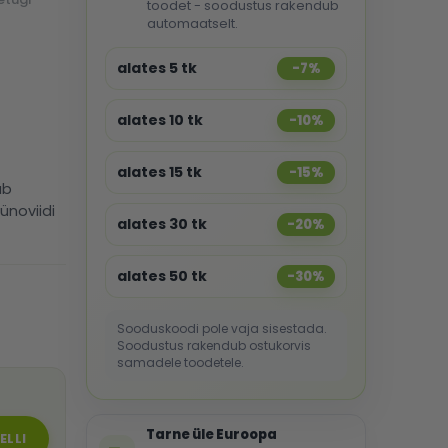
toodet - soodustus rakendub
automaatselt.
alates 5 tk
-7%
alates 10 tk
-10%
alates 15 tk
-15%
ab
ünoviidi
alates 30 tk
-20%
alates 50 tk
-30%
Sooduskoodi pole vaja sisestada.
Soodustus rakendub ostukorvis
samadele toodetele.
Tarne üle Euroopa
ELLI