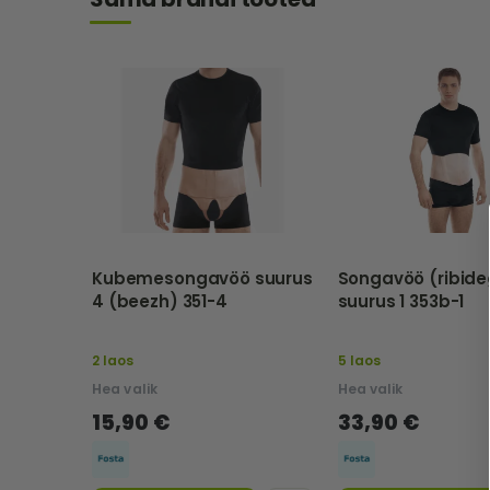
Kubemesongavöö suurus
Songavöö (ribid
4 (beezh) 351-4
suurus 1 353b-1
2 laos
5 laos
Hea valik
Hea valik
15,90 €
33,90 €