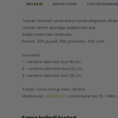
DETAILID
ARVUSTUSED
TOOTEKÜSIMUS
Toetab tõhusalt randmeid ja randmeliigeseid. Aitab 
toetab rannet spordiga tegelemise ajal.
Sobib mõlemale randmele.
Koostis: 30% puuvill, 30% polüester, 40% vaht.
Suurused:
1 - randme läbimõõt kuni 18 cm
2 - randme läbimõõt kuni 22 cm
3- randme läbimõõt kuni 28 cm
Tootja: Toros-Group, Kiiev, Ukraina
Maaletooja:
Vitateka OÜ
, Läänemere tee 30, Tallinn
Sama brändi tooted