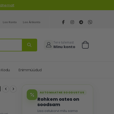
 lähemalt
Loo Konto
Loo Ärikonto
Tere tulemast
Minu konto
Cart
a Kodu
Enimmüüdud
1
AUTOMAATNE SOODUSTUS
Rohkem ostes on
soodsam
Lisa ostukorvi mitu sama
etugi