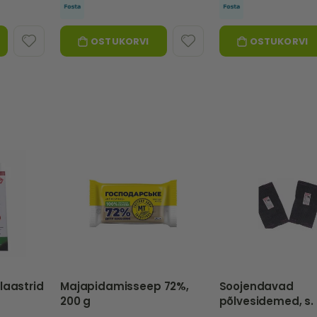
OSTUKORVI
OSTUKORVI
laastrid
Majapidamisseep 72%,
Soojendavad
200 g
põlvesidemed, s. 
sm -Nebat