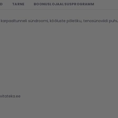
ED
TARNE
BOONUSLOJAALSUSPROGRAMM
karpaaltunneli sündroomi, kõõluste põletiku, tenosünoviidi puhu
 vitateka.ee