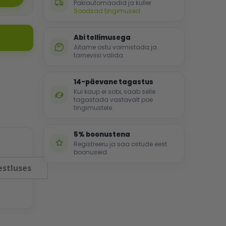
Pakiautomaadid ja kuller.
Soodsad tingimused
Abi tellimusega
Aitame ostu vormistada ja
tarneviisi valida.
14-päevane tagastus
Kui kaup ei sobi, saab selle
tagastada vastavalt poe
tingimustele.
5% boonustena
Registreeru ja saa ostude eest
boonuseid.
estluses