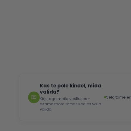
to
the
beginning
of
the
images
gallery
Kas te pole kindel, mida
valida?
Selgitame er
Kirjutage meile vestluses -
aitame toote lihtsas keeles välja
valida.