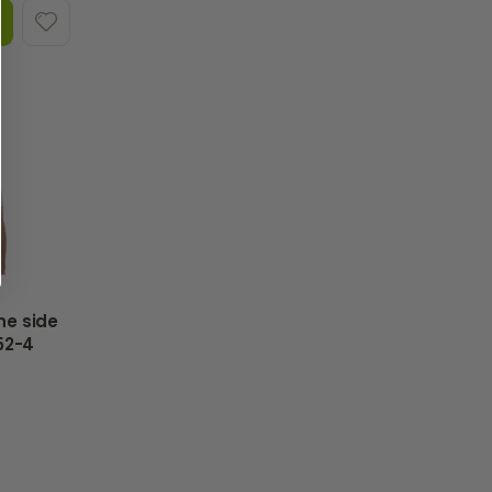
ne side
) suurus 4 152-4