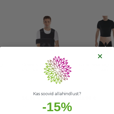
ega)
Fikseeriv käehoidja
Kubemesenogav
suurus 612-1
suurus
2 laos
2 laos
Hea valik
Hea valik
Kas soovid allahindlust?
24,90 €
21,90 €
-15%