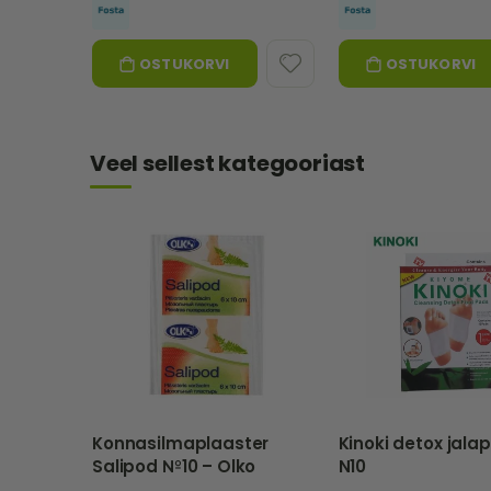
OSTUKORVI
OSTUKORVI
Veel sellest kategooriast
Konnasilmaplaaster
Kinoki detox jalap
Salipod №10 – Olko
N10