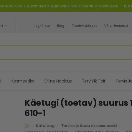
liendiboonus punktidena igalt ostult registreeritud klientidele —
loe
GE
TI
Logi Sisse
Blog
Teadmistebaas
Võta Ühendust
d
Kosmeetika
Eriline Hooldus
Tervislik Toit
Tervis J
Käetugi (toetav) suurus 
610-1
Kataloog
Tervise ja kodu aksessuaarid
Kä