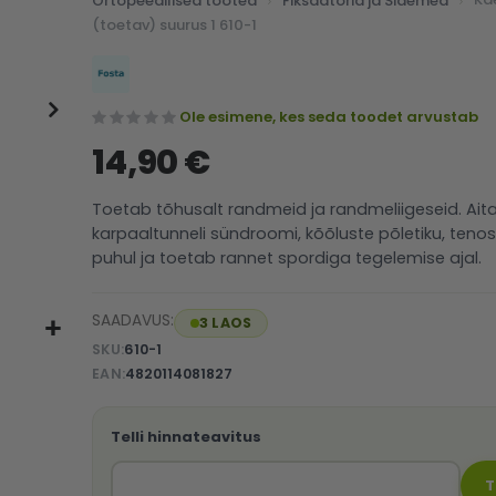
Ortopeedilised tooted
Fiksaatorid ja Sidemed
(toetav) suurus 1 610-1
Ole esimene, kes seda toodet arvustab
14,90 €
Toetab tõhusalt randmeid ja randmeliigeseid. Ait
karpaaltunneli sündroomi, kõõluste põletiku, tenos
puhul ja toetab rannet spordiga tegelemise ajal.
SAADAVUS:
3 LAOS
SKU
610-1
EAN
4820114081827
Telli hinnateavitus
T