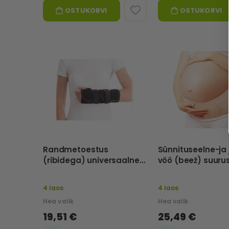
OSTUKORVI
OSTUKORVI
Randmetoestus
Sünnituseelne-ja
(ribidega) universaalne
suurus 3 552-3
4 laos
4 laos
Hea valik
Hea valik
19,51 €
25,49 €