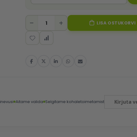
LISA OSTUKORVI
Kirjuta v
inevusi
Aitame valida
Selgitame kohaletoimetamist