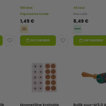
168 laos
40 laos
Populaarne toode
Hea valik
1,45 €
8,49 €
OSTUKORVI
OSTUKORVI
lik
Magnetiline krohvide
Rullik suur-M 5,0 A