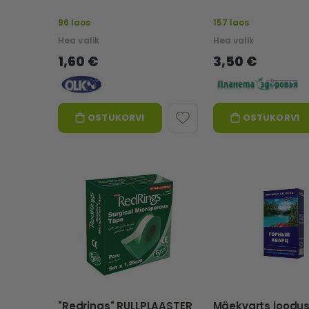
96 laos
157 laos
Hea valik
Hea valik
1,60 €
3,50 €
OSTUKORVI
OSTUKORVI
"Redrings" RULLPLAASTER
Mäekvarts loodus