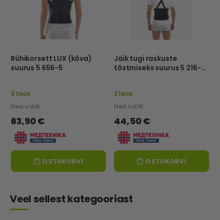
Rühikorsett LUX (kõva)
Jäik tugi raskuste
suurus 5 656-5
tõstmiseks suurus 5 216-5
- TorosGroup
3 laos
2 laos
Hea valik
Hea valik
63,90 €
44,50 €
OSTUKORVI
OSTUKORVI
Veel sellest kategooriast