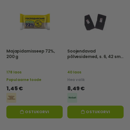
Majapidamisseep 72%,
Soojendavad
200 g
põlvesidemed, s. 6, 42 sm
-Nebat
178 laos
40 laos
Populaarne toode
Hea valik
1,45 €
8,49 €
OSTUKORVI
OSTUKORVI