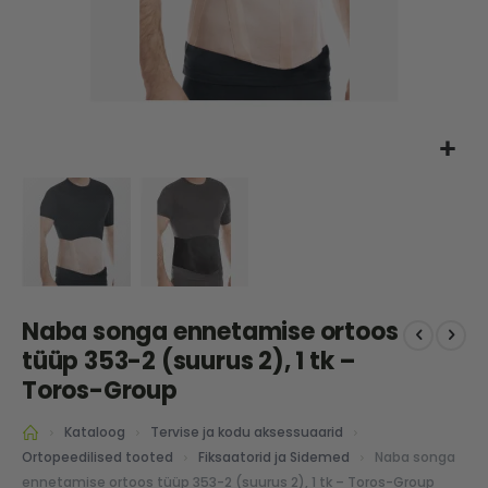
Skip
Naba songa ennetamise ortoos
to
the
tüüp 353-2 (suurus 2), 1 tk –
beginning
Toros-Group
of
the
Kataloog
Tervise ja kodu aksessuaarid
images
Naba songa
Ortopeedilised tooted
Fiksaatorid ja Sidemed
gallery
ennetamise ortoos tüüp 353-2 (suurus 2), 1 tk – Toros-Group