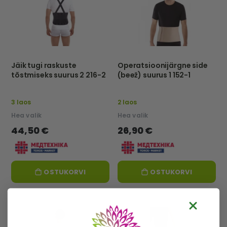
Jäik tugi raskuste
Operatsioonijärgne side
tõstmiseks suurus 2 216-2
(beež) suurus 1 152-1
3 laos
2 laos
Hea valik
Hea valik
44,50 €
26,90 €
OSTUKORVI
OSTUKORVI