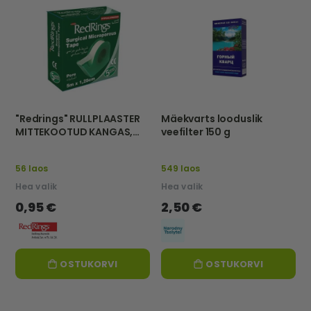
"Redrings" RULLPLAASTER
Mäekvarts looduslik
MITTEKOOTUD KANGAS,
veefilter 150 g
5m x 1,25cm
56 laos
549 laos
Hea valik
Hea valik
0,95 €
2,50 €
OSTUKORVI
OSTUKORVI