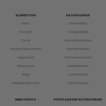
KLIENDITUGI
KATEGOORIAD
Meist
Kosmeetika
Kontakt
Toidulisandid
Tarne
Tervislik toitumine
Kauba tagastamine
Kosmetseutika
Hulgimüük
Terviseseadmed
Meie poed
Allahindlused
Blogi
Uued tooted
Müügitingimused
Enimmüüdud
MINU KONTO
POPULAARSED KATEGOORIAD