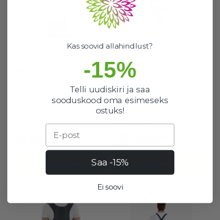
Kas soovid allahindlust?
Toetav kõva tugivöö
Neopreenist põlvetugi
-15%
seljale, Tüüp-212-1, Must –
Toros Group Tüüp-517-2
Toros-Group
Black, 1 tk
Telli uudiskiri ja saa
3 laos
3 laos
sooduskood oma esimeseks
Hea valik
Hea valik
ostuks!
39,90 €
26,90 €
Email
Saa -15%
OSTUKORVI
OSTUKORVI
Ei soovi