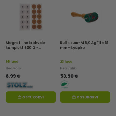
Magnetiline krohvide
Rullik suur-M 5,0 Ag 111 × 61
komplekt 600 G -
mm – Lyapko
Anleitung Stolz GmbH
95 laos
23 laos
Hea valik
Hea valik
6,99 €
53,90 €
OSTUKORVI
OSTUKORVI