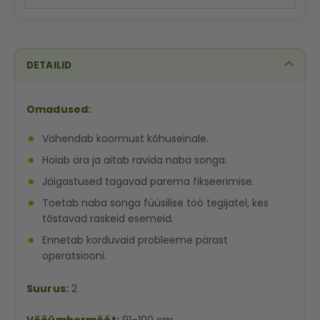
DETAILID
Omadused:
Vähendab koormust kõhuseinale.
Hoiab ära ja aitab ravida naba songa.
Jäigastused tagavad parema fikseerimise.
Toetab naba songa füüsilise töö tegijatel, kes
tõstavad raskeid esemeid.
Ennetab korduvaid probleeme pärast
operatsiooni.
Suurus:
2
Vööümbermõõt:
91–100 cm