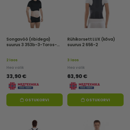
Songavöö (ribidega)
Rühikorsett LUX (kõva)
suurus 3 353b-3-Toros-
suurus 2 656-2
Group
2 laos
3 laos
Hea valik
Hea valik
33,90 €
63,90 €
OSTUKORVI
OSTUKORVI