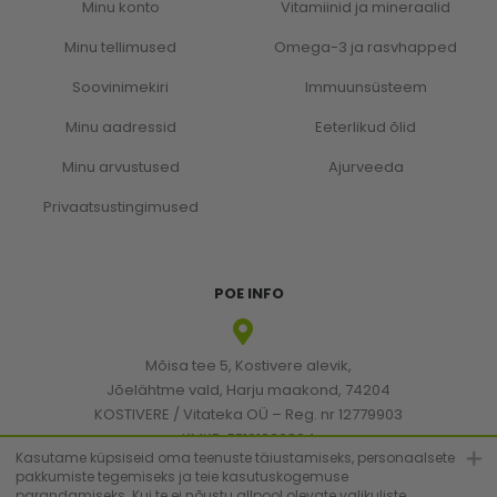
Minu konto
Vitamiinid ja mineraalid
Minu tellimused
Omega-3 ja rasvhapped
Soovinimekiri
Immuunsüsteem
Minu aadressid
Eeterlikud õlid
Minu arvustused
Ajurveeda
Privaatsustingimused
POE INFO
Mõisa tee 5, Kostivere alevik,
Jõelähtme vald, Harju maakond, 74204
KOSTIVERE / Vitateka OÜ – Reg. nr 12779903
KMKR: EE101830894
Kasutame küpsiseid oma teenuste täiustamiseks, personaalsete
pakkumiste tegemiseks ja teie kasutuskogemuse
parandamiseks. Kui te ei nõustu allpool olevate valikuliste