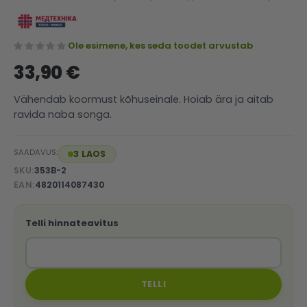
Ole esimene, kes seda toodet arvustab
33,90 €
Vähendab koormust kõhuseinale. Hoiab ära ja aitab
ravida naba songa.
SAADAVUS:
3 LAOS
SKU
353B-2
EAN
4820114087430
Telli hinnateavitus
TELLI