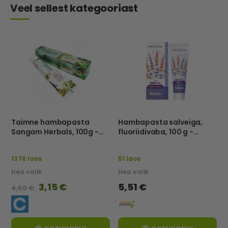
Veel sellest kategooriast
Taimne hambapasta
Hambapasta salveiga,
Sangam Herbals, 100g -
fluoriidivaba, 100 g -
Sangam Herbals
Herba Denta
1376 laos
51 laos
Hea valik
Hea valik
Special
3,15 €
5,51 €
4,50 €
Price