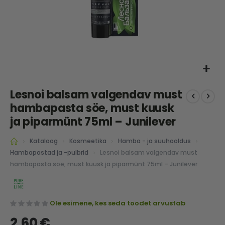
Skip
Lesnoi balsam valgendav must
to
the
hambapasta söe, must kuusk
beginning
ja piparmünt 75ml – Junilever
of
the
Kataloog
Kosmeetika
Hamba - ja suuhooldus
images
Lesnoi balsam valgendav must
Hambapastad ja -pulbrid
gallery
hambapasta söe, must kuusk ja piparmünt 75ml – Junilever
Ole esimene, kes seda toodet arvustab
2,60 €