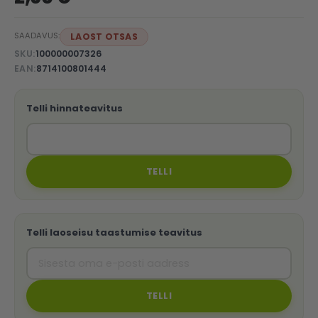
SAADAVUS:
LAOST OTSAS
SKU
100000007326
EAN
8714100801444
Telli hinnateavitus
TELLI
Telli laoseisu taastumise teavitus
TELLI