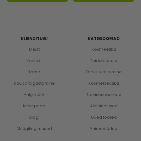
KLIENDITUGI
KATEGOORIAD
Meist
Kosmeetika
Kontakt
Toidulisandid
Tarne
Tervislik toitumine
Kauba tagastamine
Kosmetseutika
Hulgimüük
Terviseseadmed
Meie poed
Allahindlused
Blogi
Uued tooted
Müügitingimused
Enimmüüdud