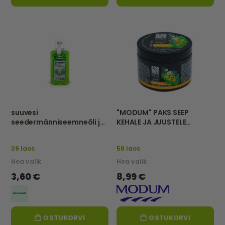
suuvesi
"MODUM" PAKS SEEP
seedermänniseemneõli ja
KEHALE JA JUUSTELE
salveiga, 250 ml-FOREST
"MUST", 500 g
BALSAM
39 laos
58 laos
Hea valik
Hea valik
3,60 €
8,99 €
OSTUKORVI
OSTUKORVI