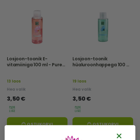
Losjoon-toonik E-
Losjoon-toonik
vitamiiniga 100 ml - Pure
hüaluroonhappega 100 ml
Line
- Pure Line
13 laos
19 laos
Hea valik
Hea valik
3,50 €
3,50 €
OSTUKORVI
OSTUKORVI