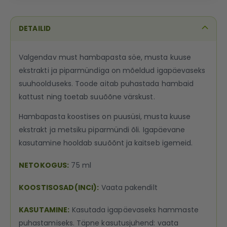
DETAILID
Valgendav must hambapasta söe, musta kuuse
ekstrakti ja piparmündiga on mõeldud igapäevaseks
suuhoolduseks. Toode aitab puhastada hambaid
kattust ning toetab suuõõne värskust.
Hambapasta koostises on puusüsi, musta kuuse
ekstrakt ja metsiku piparmündi õli. Igapäevane
kasutamine hooldab suuõõnt ja kaitseb igemeid.
NETOKOGUS:
75 ml
KOOSTISOSAD(INCI):
Vaata pakendilt
KASUTAMINE:
Kasutada igapäevaseks hammaste
puhastamiseks. Täpne kasutusjuhend: vaata