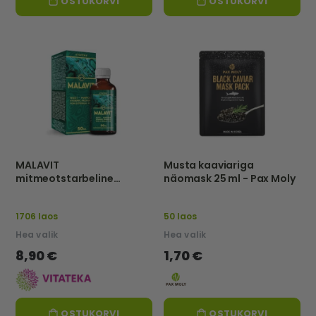
OSTUKORVI
OSTUKORVI
MALAVIT
Musta kaaviariga
mitmeotstarbeline
näomask 25 ml - Pax Moly
hügieenivahend, 50 ml -
VITATEKA
1706 laos
50 laos
Hea valik
Hea valik
8,90 €
1,70 €
OSTUKORVI
OSTUKORVI