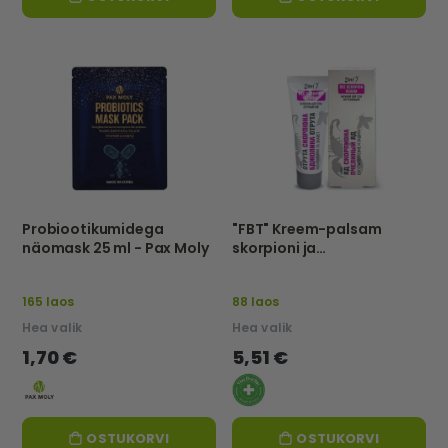
Probiootikumidega
"FBT" Kreem-palsam
näomask 25 ml - Pax Moly
skorpioni ja
mesilasmürgiga, TAASTAV
JA KAITSEV, 75ml
165 laos
88 laos
Hea valik
Hea valik
1,70 €
5,51 €
OSTUKORVI
OSTUKORVI