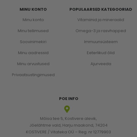
MINU KONTO
POPULAARSED KATEGOORIAD
Minu konto
Vitamiinid ja mineraalid
Minu tellimused
Omega-3 ja rasvhapped
Soovinimekiri
Immuunsüsteem
Minu aadressid
Eeterlikud õlid
Minu arvustused
Ajurveeda
Privaatsustingimused
POE INFO
Mõisa tee 5, Kostivere alevik,
Jõelähtme vald, Harju maakond, 74204
KOSTIVERE / Vitateka OÜ – Reg. nr 12779903