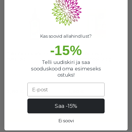
Kas soovid allahindlust?
-15%
Takjaõli juustele, 100 ml -
SOS huulepalsam
PURE LINE
Fitopantenool, 3,6 g -
Telli uudiskiri ja saa
PURE LINE
sooduskood oma esimeseks
ostuks!
24 laos
20 laos
Hea valik
Hea valik
Email
3,50 €
1,90 €
Saa -15%
OSTUKORVI
OSTUKORVI
Ei soovi