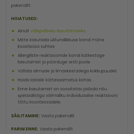
pakendilt.
HOIATUSED:
Ainult
välispidiseks kasutamiseks
.
Mitte kasutada ülitundlikkuse korral mõne
koostisosa suhtes
Allergiliste reaktsioonide korral katkestage
kasutamist ja pöörduge arsti poole
Vältida silmade ja limaskestadega kokkupuudet.
Hoida lastele kättesaamatus kohas.
Enne kasutamist on soovitatav pidada nõu
spetsialistiga võimaliku individuaalse reaktsiooni
tõttu koostisosadele.
SÄILITAMINE:
Vaata pakendilt
PARIM ENNE:
Vaata pakendilt