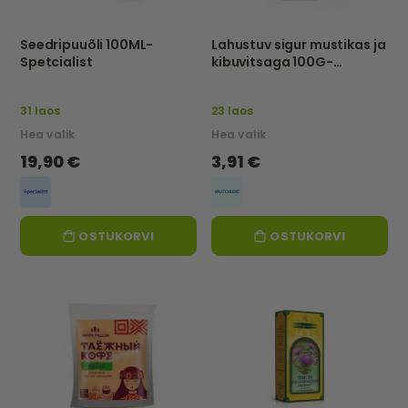
Seedripuuõli 100ML-
Lahustuv sigur mustikas ja
Spetcialist
kibuvitsaga 100G-
HUTOROK
31 laos
23 laos
Hea valik
Hea valik
19,90 €
3,91 €
OSTUKORVI
OSTUKORVI