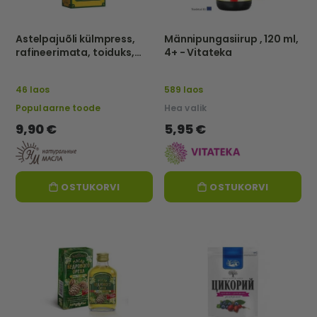
Astelpajuõli külmpress,
Männipungasiirup , 120 ml,
rafineerimata, toiduks,
4+ - Vitateka
250 ml – Naturaalsed õlid
46 laos
589 laos
Populaarne toode
Hea valik
9,90 €
5,95 €
OSTUKORVI
OSTUKORVI