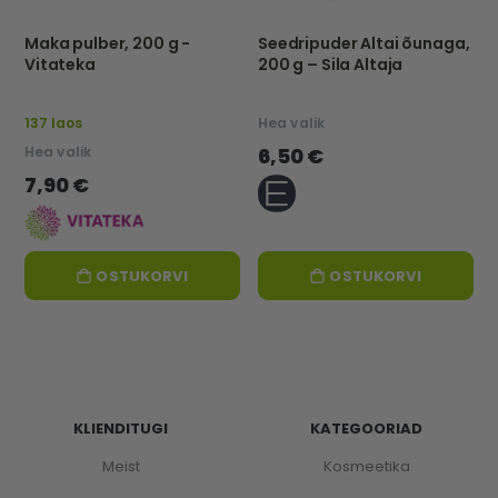
Maka pulber, 200 g -
Seedripuder Altai õunaga,
Vitateka
200 g – Sila Altaja
137 laos
Hea valik
Hea valik
6,50 €
7,90 €
OSTUKORVI
OSTUKORVI
KLIENDITUGI
KATEGOORIAD
Meist
Kosmeetika