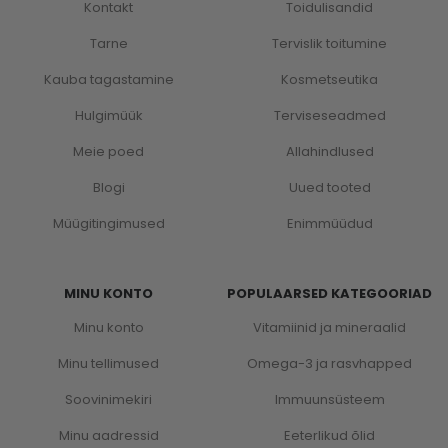
Kontakt
Toidulisandid
Tarne
Tervislik toitumine
Kauba tagastamine
Kosmetseutika
Hulgimüük
Terviseseadmed
Meie poed
Allahindlused
Blogi
Uued tooted
Müügitingimused
Enimmüüdud
MINU KONTO
POPULAARSED KATEGOORIAD
Minu konto
Vitamiinid ja mineraalid
Minu tellimused
Omega-3 ja rasvhapped
Soovinimekiri
Immuunsüsteem
Minu aadressid
Eeterlikud õlid