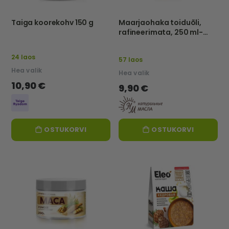
Taiga koorekohv 150 g
Maarjaohaka toiduõli,
rafineerimata, 250 ml-
NATURALNIE MASLA
24 laos
57 laos
Hea valik
Hea valik
10,90 €
9,90 €
OSTUKORVI
OSTUKORVI