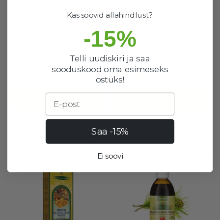
linaseemned seleeni,
kroomi ja räniga 200g
Kas soovid allahindlust?
71 laos
-15%
1 laos
Hea valik
Hea valik
2,50 €
6,89 €
Telli uudiskiri ja saa
sooduskood oma esimeseks
ostuks!
Email
OSTUKORVI
OSTUKORVI
Saa -15%
Veel sellest kategooriast
Ei soovi