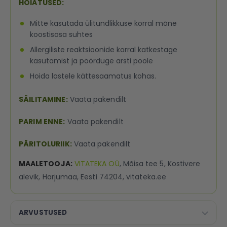
HOIATUSED:
Mitte kasutada ülitundlikkuse korral mõne
koostisosa suhtes
Allergiliste reaktsioonide korral katkestage
kasutamist ja pöörduge arsti poole
Hoida lastele kättesaamatus kohas.
SÄILITAMINE:
Vaata pakendilt
PARIM ENNE:
Vaata pakendilt
PÄRITOLURIIK:
Vaata pakendilt
MAALETOOJA:
VITATEKA OÜ
, Mõisa tee 5, Kostivere
alevik, Harjumaa, Eesti 74204, vitateka.ee
ARVUSTUSED