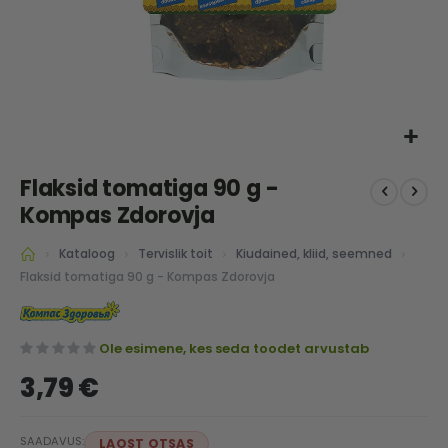
Skip
Flaksid tomatiga 90 g -
to
the
Kompas Zdorovja
beginning
of
Kataloog
Tervislik toit
Kiudained, kliid, seemned
the
Flaksid tomatiga 90 g - Kompas Zdorovja
images
gallery
Ole esimene, kes seda toodet arvustab
3,79 €
SAADAVUS:
LAOST OTSAS