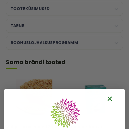
TOOTEKÜSIMUSED
TARNE
BOONUSLOJAALSUSPROGRAMM
Sama brändi tooted
Valge lina seemned 200g
Kompas zdorovja