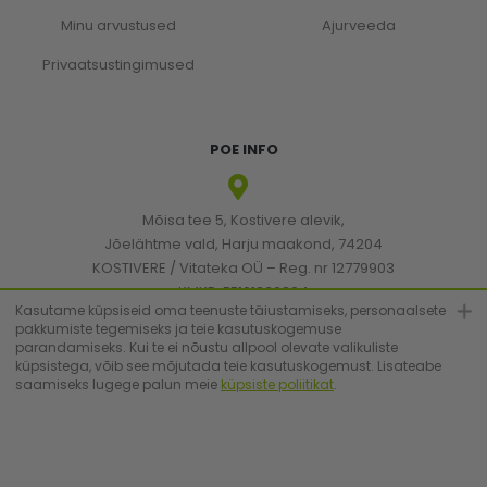
Minu arvustused
Ajurveeda
Privaatsustingimused
POE INFO
Mõisa tee 5, Kostivere alevik,
Jõelähtme vald, Harju maakond, 74204
KOSTIVERE / Vitateka OÜ – Reg. nr 12779903
KMKR: EE101830894
Kasutame küpsiseid oma teenuste täiustamiseks, personaalsete
pakkumiste tegemiseks ja teie kasutuskogemuse
parandamiseks. Kui te ei nõustu allpool olevate valikuliste
[email protected]
küpsistega, võib see mõjutada teie kasutuskogemust. Lisateabe
saamiseks lugege palun meie
küpsiste poliitikat
.
+372 6683223