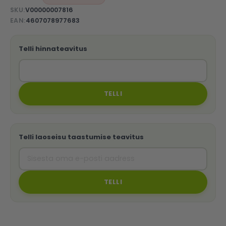
SKU
V00000007816
EAN
4607078977683
Telli hinnateavitus
TELLI
Telli laoseisu taastumise teavitus
TELLI