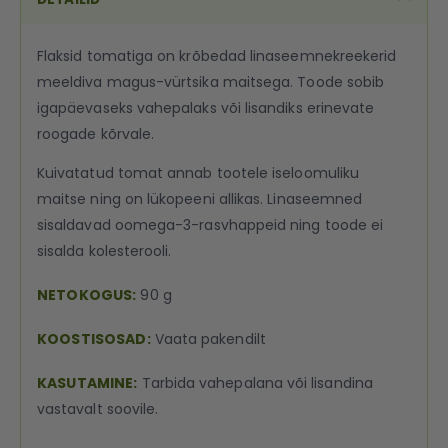
Flaksid tomatiga on krõbedad linaseemnekreekerid
meeldiva magus-vürtsika maitsega. Toode sobib
igapäevaseks vahepalaks või lisandiks erinevate
roogade kõrvale.
Kuivatatud tomat annab tootele iseloomuliku
maitse ning on lükopeeni allikas. Linaseemned
sisaldavad oomega-3-rasvhappeid ning toode ei
sisalda kolesterooli.
NETOKOGUS:
90 g
KOOSTISOSAD:
Vaata pakendilt
KASUTAMINE:
Tarbida vahepalana või lisandina
vastavalt soovile.