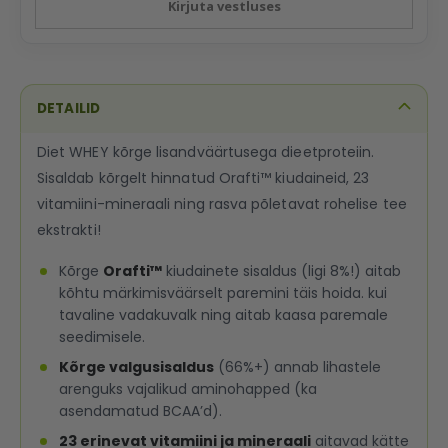
Kirjuta vestluses
DETAILID
Diet WHEY kõrge lisandväärtusega dieetproteiin.
Sisaldab kõrgelt hinnatud Orafti™ kiudaineid, 23
vitamiini-mineraali ning rasva põletavat rohelise tee
ekstrakti!
Kõrge
Orafti™
kiudainete sisaldus (ligi 8%!) aitab
kõhtu märkimisväärselt paremini täis hoida. kui
tavaline vadakuvalk ning aitab kaasa paremale
seedimisele.
Kõrge valgusisaldus
(66%+) annab lihastele
arenguks vajalikud aminohapped (ka
asendamatud BCAA’d).
23 erinevat vitamiini ja mineraali
aitavad kätte