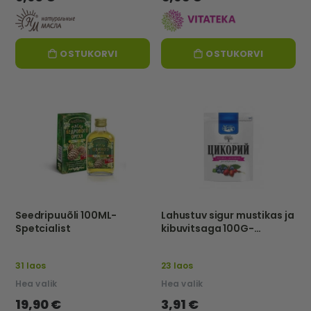
OSTUKORVI
OSTUKORVI
Seedripuuõli 100ML-
Lahustuv sigur mustikas ja
Spetcialist
kibuvitsaga 100G-
HUTOROK
31 laos
23 laos
Hea valik
Hea valik
19,90 €
3,91 €