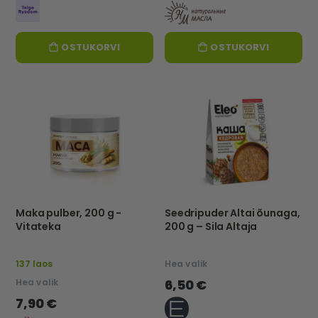
OSTUKORVI
OSTUKORVI
Maka pulber, 200 g -
Seedripuder Altai õunaga,
Vitateka
200 g – Sila Altaja
137 laos
Hea valik
Hea valik
6,50 €
7,90 €