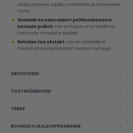
saada päevase vajaliku vitamiinide ja mineraalide
normi.
Sisaldab ka naturaalset psülliumiseemne
kestade pulbrit
, mis on kuulus oma seedimist
toetavate omaduste poolest.
Rohelise tee ekstakt
, mis on teaduslikult
tõestatud rasvapõletamist toetava toimega.
ARVUSTUSED
TOOTEKÜSIMUSED
TARNE
BOONUSLOJAALSUSPROGRAMM