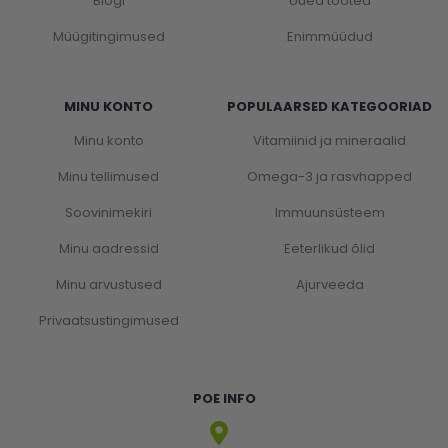
Blogi
Uued tooted
Müügitingimused
Enimmüüdud
MINU KONTO
POPULAARSED KATEGOORIAD
Minu konto
Vitamiinid ja mineraalid
Minu tellimused
Omega-3 ja rasvhapped
Soovinimekiri
Immuunsüsteem
Minu aadressid
Eeterlikud õlid
Minu arvustused
Ajurveeda
Privaatsustingimused
POE INFO