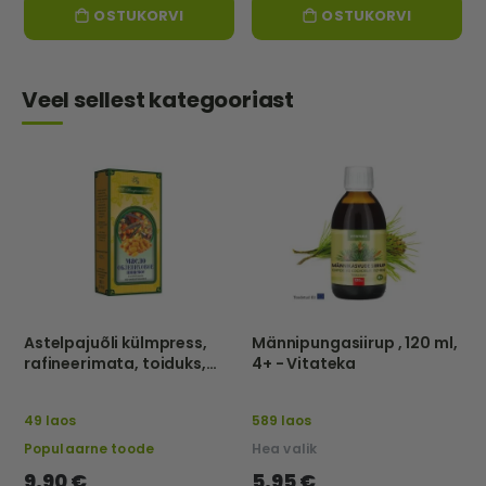
OSTUKORVI
OSTUKORVI
Veel sellest kategooriast
Astelpajuõli külmpress,
Männipungasiirup , 120 ml,
rafineerimata, toiduks,
4+ - Vitateka
250 ml – Naturaalsed õlid
49 laos
589 laos
Populaarne toode
Hea valik
9,90 €
5,95 €