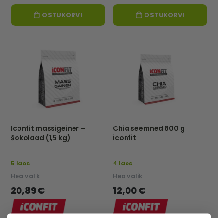
OSTUKORVI
OSTUKORVI
Iconfit massigeiner –
Chia seemned 800 g
šokolaad (1,5 kg)
iconfit
5 laos
4 laos
Hea valik
Hea valik
20,89 €
12,00 €