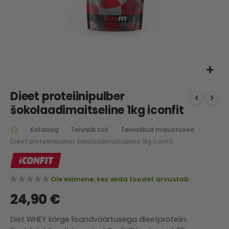
Skip
Dieet proteiinipulber
to
the
šokolaadimaitseline 1kg iconfit
beginning
of
Kataloog
Tervislik toit
Tervislikud maiustused
the
Dieet proteiinipulber šokolaadimaitseline 1kg iconfit
images
gallery
Ole esimene, kes seda toodet arvustab
24,90 €
Diet WHEY kõrge lisandväärtusega dieetproteiin.