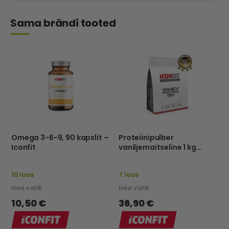
Sama brändi tooted
Omega 3-6-9, 90 kapslit –
Proteiinipulber
Iconfit
vaniljemaitseline 1 kg
iconfit
10 laos
7 laos
Hea valik
Hea valik
10,50 €
36,90 €