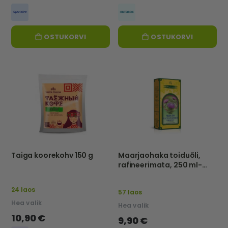
OSTUKORVI
OSTUKORVI
Taiga koorekohv 150 g
Maarjaohaka toiduõli,
rafineerimata, 250 ml-
NATURALNIE MASLA
24 laos
57 laos
Hea valik
Hea valik
10,90 €
9,90 €