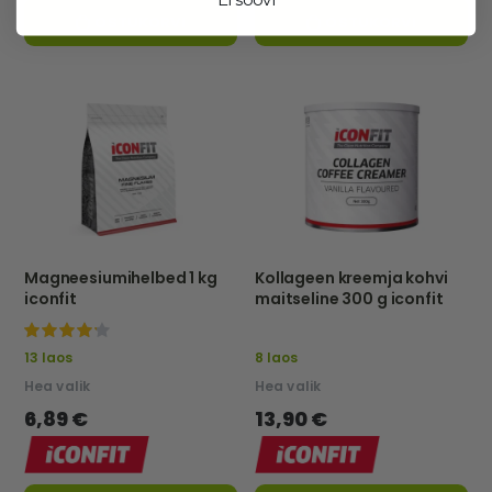
Ei soovi
OSTUKORVI
OSTUKORVI
Magneesiumihelbed 1 kg
Kollageen kreemja kohvi
iconfit
maitseline 300 g iconfit
100%
13 laos
8 laos
Hea valik
Hea valik
6,89 €
13,90 €