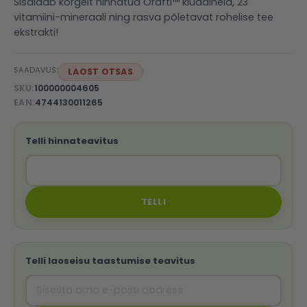
Sisaldab kõrgelt hinnatud Orafti™ kiudaineid, 23
vitamiini-mineraali ning rasva põletavat rohelise tee
ekstrakti!
SAADAVUS:
LAOST OTSAS
SKU
100000004605
EAN
4744130011265
Telli hinnateavitus
TELLI
Telli laoseisu taastumise teavitus