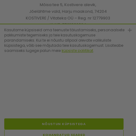
Mõisa tee 5, Kostivere alevik,
Jõelähtme vald, Harju maakond, 74204
KOSTIVERE / Vitateka OÜ – Reg. nr 12779903
KMKR: EE101830894
Kasutame küpsiseid oma teenuste täiustamiseks, personaalsete
pakkumiste tegemiseks ja teie kasutuskogemuse
parandamiseks. Kui te ei nõustu allpool olevate valikuliste
[email protected]
küpsistega, võib see mõjutada teie kasutuskogemust. Lisateabe
saamiseks lugege palun meie
küpsiste poliitikat
.
+372 6683223
© Vitateka 2026. All Rights Reserved.
NÕUSTUN KÜPSISTEGA
ET
RU
EN
LV
FI
LT
PL
KOHANDATUD SEADED