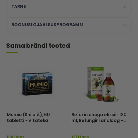
TARNE
BOONUSLOJAALSUSPROGRAMM
Sama brändi tooted
Mumio (Shilajit), 60
Befuxin chaga eliksiir 120
tabletti - Vitateka
ml, Befungini analoog -
Vitateka
1361 laos
1271 laos