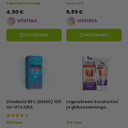
Populaarne toode
Hea valik
4,50 €
6,89 €
OSTUKORVI
OSTUKORVI
Dimeksiid 99% (DMSO) 100
Liigesekreem kondroitiini
ml-VITATEKA
ja glükoosamiiniga
"HorseBoost", 200 m -
VITATEKA
87%
954 laos
914 laos