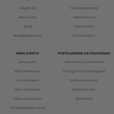
Hulgimüük
Terviseseadmed
Meie poed
Allahindlused
Blogi
Uued tooted
Müügitingimused
Enimmüüdud
MINU KONTO
POPULAARSED KATEGOORIAD
Minu konto
Vitamiinid ja mineraalid
Minu tellimused
Omega-3 ja rasvhapped
Soovinimekiri
Immuunsüsteem
Minu aadressid
Eeterlikud õlid
Minu arvustused
Ajurveeda
Privaatsustingimused