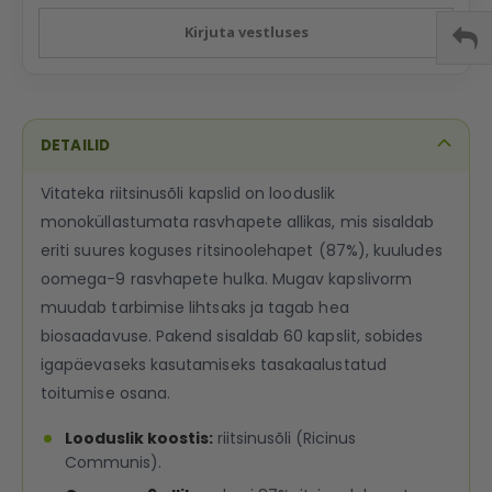
Kirjuta vestluses
DETAILID
Vitateka riitsinusõli kapslid on looduslik
monoküllastumata rasvhapete allikas, mis sisaldab
eriti suures koguses ritsinoolehapet (87%), kuuludes
oomega-9 rasvhapete hulka. Mugav kapslivorm
muudab tarbimise lihtsaks ja tagab hea
biosaadavuse. Pakend sisaldab 60 kapslit, sobides
igapäevaseks kasutamiseks tasakaalustatud
toitumise osana.
Looduslik koostis:
riitsinusõli (Ricinus
Communis).