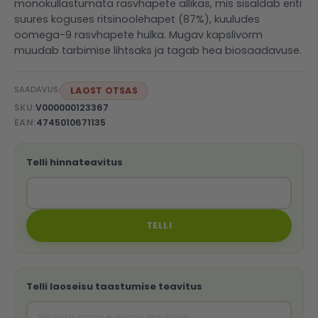
monoküllastumata rasvhapete allikas, mis sisaldab eriti
suures koguses ritsinoolehapet (87%), kuuludes
oomega-9 rasvhapete hulka. Mugav kapslivorm
muudab tarbimise lihtsaks ja tagab hea biosaadavuse.
SAADAVUS:
LAOST OTSAS
SKU
V000000123367
EAN
4745010671135
Telli hinnateavitus
TELLI
Telli laoseisu taastumise teavitus