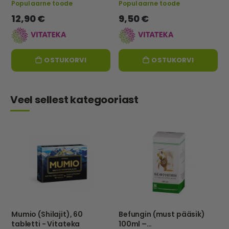
Populaarne toode
Populaarne toode
12,90 €
9,50 €
OSTUKORVI
OSTUKORVI
Veel sellest kategooriast
Mumio (Shilajit), 60
Befungin (must pääsik)
tabletti - Vitateka
100ml –