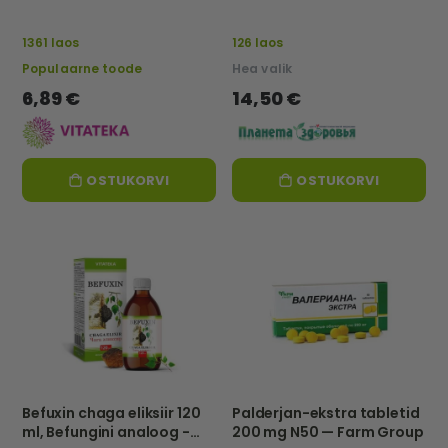
Tathimfarmpreparatõ –
Eu
1361 laos
126 laos
Populaarne toode
Hea valik
6,89 €
14,50 €
OSTUKORVI
OSTUKORVI
Befuxin chaga eliksiir 120
Palderjan-ekstra tabletid
ml, Befungini analoog -
200 mg N50 — Farm Group