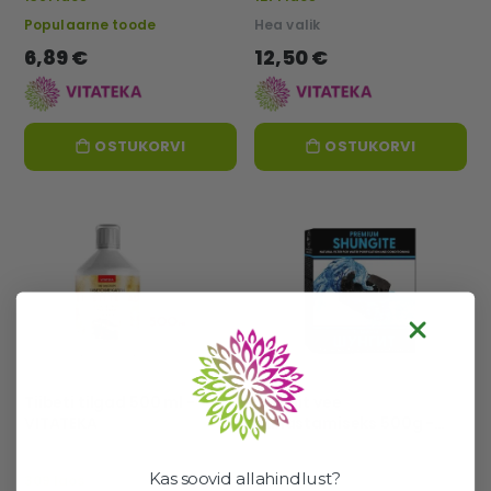
Populaarne toode
Hea valik
6,89 €
12,50 €
OSTUKORVI
OSTUKORVI
Tiibeti tilgad 500 ml -
Šungiit vee
VITATEKA
puhastamiseks 500g -
VITATEKA
Kas soovid allahindlust?
309 laos
5436 laos