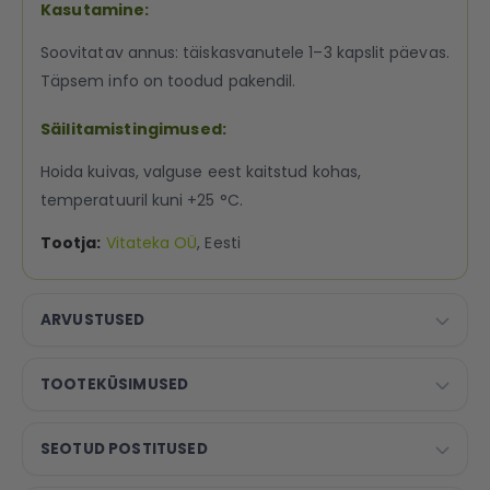
Kasutamine:
Soovitatav annus: täiskasvanutele 1–3 kapslit päevas.
Täpsem info on toodud pakendil.
Säilitamistingimused:
Hoida kuivas, valguse eest kaitstud kohas,
temperatuuril kuni +25 °C.
Tootja:
Vitateka OÜ
, Eesti
ARVUSTUSED
TOOTEKÜSIMUSED
SEOTUD POSTITUSED