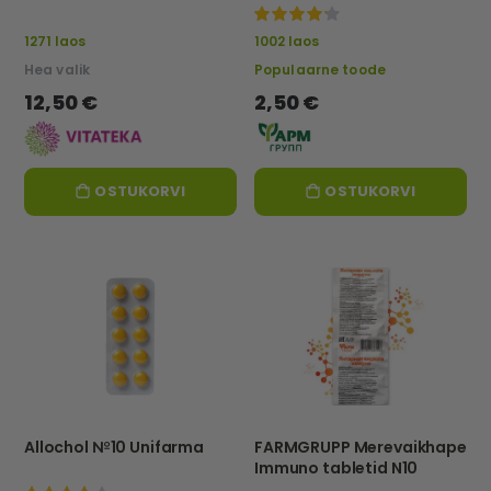
Vitateka
100%
1271 laos
1002 laos
Hea valik
Populaarne toode
12,50 €
2,50 €
OSTUKORVI
OSTUKORVI
Allochol №10 Unifarma
FARMGRUPP Merevaikhape
Immuno tabletid N10