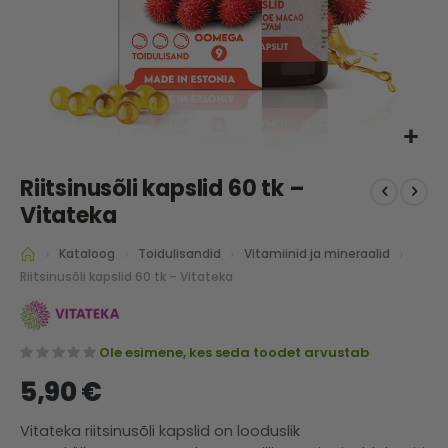
Skip
Riitsinusõli kapslid 60 tk –
to
the
Vitateka
beginning
of
Kataloog
Toidulisandid
Vitamiinid ja mineraalid
the
Riitsinusõli kapslid 60 tk – Vitateka
images
gallery
Ole esimene, kes seda toodet arvustab
5,90 €
Vitateka riitsinusõli kapslid on looduslik