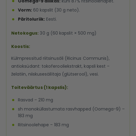
Oomega-9 allikas:
kuni 87% ritsinoolehapet.
Vorm:
60 kapslit (30 g neto).
Päritoluriik:
Eesti.
Netokogus:
30 g (60 kapslit × 500 mg)
Koostis:
Külmpressitud riitsinusõli (Ricinus Communis),
antioksüdant: tokoferooliekstrakt, kapsli kest –
želatiin, niiskusesäilitaja (glütserool), vesi.
Toiteväärtus (1 kapslis):
Rasvad – 210 mg
sh monoküllastumata rasvhapped (Oomega-9) –
183 mg
Ritsinoolehape – 183 mg