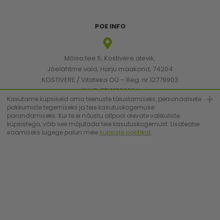
POE INFO
Mõisa tee 5, Kostivere alevik,
Jõelähtme vald, Harju maakond, 74204
KOSTIVERE / Vitateka OÜ – Reg. nr 12779903
KMKR: EE101830894
Kasutame küpsiseid oma teenuste täiustamiseks, personaalsete
pakkumiste tegemiseks ja teie kasutuskogemuse
parandamiseks. Kui te ei nõustu allpool olevate valikuliste
[email protected]
küpsistega, võib see mõjutada teie kasutuskogemust. Lisateabe
saamiseks lugege palun meie
küpsiste poliitikat
.
+372 6683223