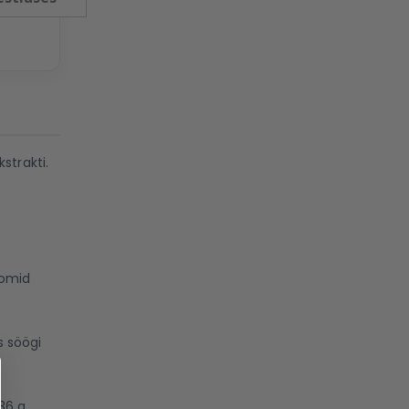
strakti.
oomid
s söögi
36 g,