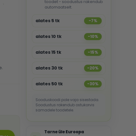
toodet - soodustus rakendub
automaatselt.
alates 5 tk
-7%
alates 10 tk
-10%
alates 15 tk
-15%
e.
alates 30 tk
-20%
alates 50 tk
-30%
Sooduskoodi pole vaja sisestada.
Soodustus rakendub ostukorvis
samadele toodetele.
Tarne üle Euroopa