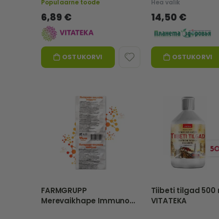
Populaarne toode
Hea valik
6,89 €
14,50 €
OSTUKORVI
OSTUKORVI
FARMGRUPP
Tiibeti tilgad 500 
Merevaikhape Immuno
VITATEKA
tabletid N10