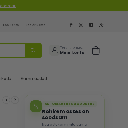
 lähemalt
Loo Konto
Loo Ärikonto
Tere tulemast
Minu konto
Cart
a Kodu
Enimmüüdud
AUTOMAATNE SOODUSTUS
Rohkem ostes on
soodsam
Lisa ostukorvi mitu sama