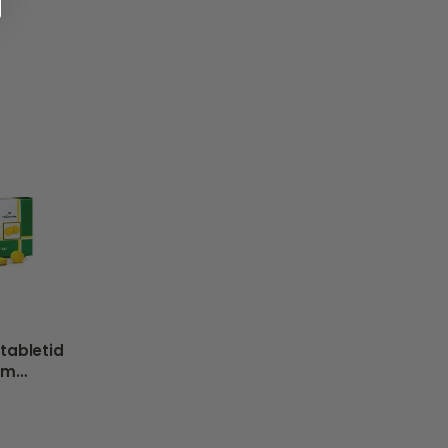
tabletid
rm