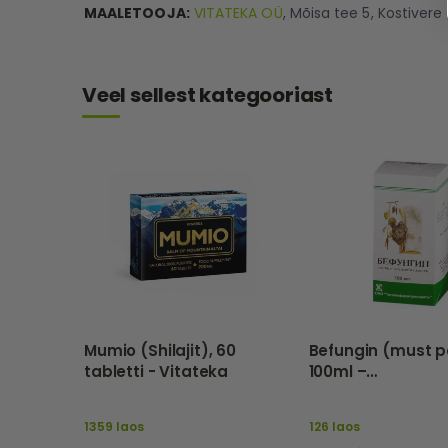
MAALETOOJA:
VITATEKA OÜ
, Mõisa tee 5, Kostivere
Veel sellest kategooriast
Mumio (Shilajit), 60
Befungin (must p
tabletti - Vitateka
100ml –
Tathimfarmprepa
Eu
1359 laos
126 laos