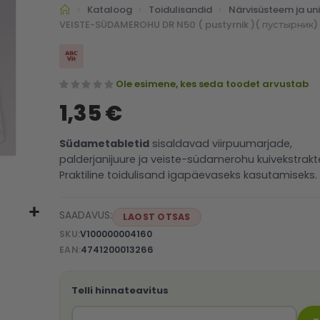
Kataloog
Toidulisandid
Närvisüsteem ja uni
VEISTE-SÜDAMEROHU DR N50 ( pustyrnik )( пустырник)
Ole esimene, kes seda toodet arvustab
1,35 €
Südametabletid
sisaldavad viirpuumarjade,
palderjanijuure ja veiste-südamerohu kuivekstrakt
Praktiline toidulisand igapäevaseks kasutamiseks.
SAADAVUS:
LAOST OTSAS
SKU
V100000004160
EAN
4741200013266
Telli hinnateavitus