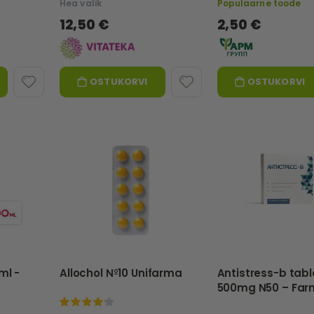
Hea valik
Populaarne toode
12,50 €
2,50 €
OSTUKORVI
OSTUKORVI
ml -
Allochol №10 Unifarma
Antistress-b tabl
500mg N50 – Fa
100%