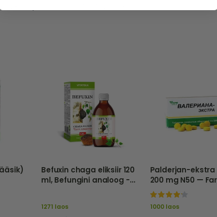
 alevik, Harjumaa, Eesti 74204, vitateka.ee
ääsik)
Befuxin chaga eliksiir 120
Palderjan-ekstra 
ml, Befungini analoog -
200 mg N50 — Fa
ratõ –
Vitateka
Group
100%
1271 laos
1000 laos