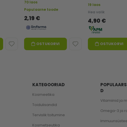
70 laos
19 laos
Populaarne toode
Hea valik
2,19 €
4,90 €
OSTUKORVI
OSTUKORVI
KATEGOORIAD
POPULAARS
D
Kosmeetika
Vitamiinid ja 
Toidulisandid
Omega-3 ja 
Tervislik toitumine
Immuunsüste
Kosmetseutika