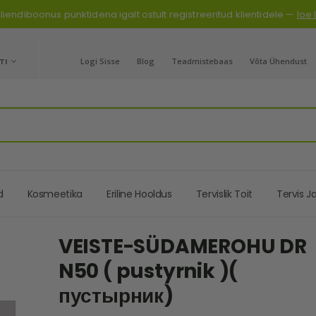
liendiboonus punktidena igalt ostult registreeritud klientidele —
loe
GE
TI
Logi Sisse
Blog
Teadmistebaas
Võta Ühendust
d
Kosmeetika
Eriline Hooldus
Tervislik Toit
Tervis J
VEISTE-SÜDAMEROHU DR
N50 ( pustyrnik )(
пустырник)