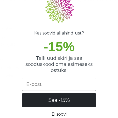
 suhtes
Kas soovid allahindlust?
tiga
-15%
t kogust
Telli uudiskiri ja saa
na
sooduskood oma esimeseks
t ning harrastada tervislikku elustiili
ostuks!
el naistel
Email
Saa -15%
Ei soovi