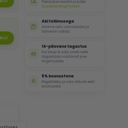
ELLI
Pakiautomaadid ja kuller.
Soodsad tingimused
Abi tellimusega
Aitame ostu vormistada ja
tarneviisi valida.
ELLI
14-päevane tagastus
Kui kaup ei sobi, saab selle
tagastada vastavalt poe
tingimustele.
5% boonustena
Registreeru ja saa ostude eest
boonuseid.
estluses