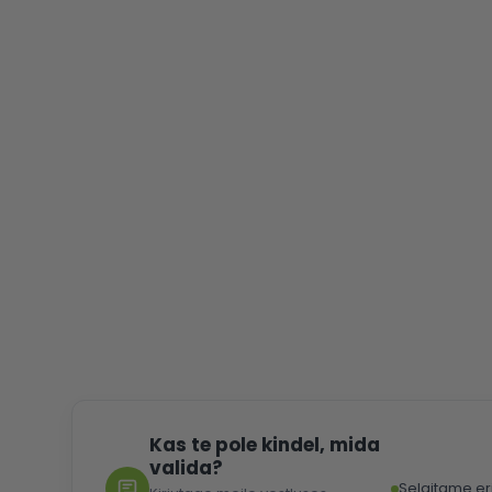
images
gallery
Kas te pole kindel, mida
valida?
Selgitame er