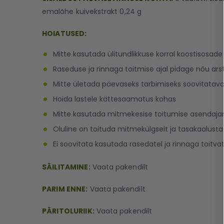
emalõhe kuivekstrakt 0,24 g
HOIATUSED:
Mitte kasutada ülitundlikkuse korral koostisosade
Raseduse ja rinnaga toitmise ajal pidage nõu ars
Mitte ületada päevaseks tarbimiseks soovitatava
Hoida lastele kättesaamatus kohas
Mitte kasutada mitmekesise toitumise asendaja
Oluline on toituda mitmekülgselt ja tasakaalustatul
Ei soovitata kasutada rasedatel ja rinnaga toitvat
SÄILITAMINE:
Vaata pakendilt
PARIM ENNE:
Vaata pakendilt
PÄRITOLURIIK:
Vaata pakendilt