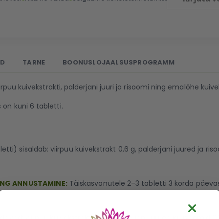
ED
TARNE
BOONUSLOJAALSUSPROGRAMM
puu kuivekstrakti, palderjani juuri ja risoomi ning emalõhe kuivek
n kuni 6 tabletti.
i) sisaldab: viirpuu kuivekstrakt 0,6 g, palderjani juured ja ris
ING ANNUSTAMINE:
Täiskasvanutele 2–3 tabletti 3 korda päeva
ldavad: viirpuu kuivekstrakt 0,6 g, palderjani juured ja risoomid 0,