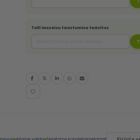
T
Telli laoseisu taastumise teavitus
T
Kirjuta v
inevusi
Aitame valida
Selgitame kohaletoimetamist