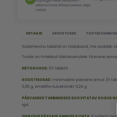
Kirjutage meile vestluses -
aitame toote lihtsas keeles välja
valida.
DETAILID
ARVUSTUSED
TOOTEKÜSIMUS
Südamerohu tabletid on toidulisand, mis sisaldab viir
Toode on mõeldud täiskasvanutele. Päevane annus o
NETOKOGUS:
50 tabletti
KOOSTISOSAD:
minimaalne päevane annus (6 tablett
0,36 g, emalõhe kuivekstrakt 0,24 g
PÄEVASEKS TARBIMISEKS SOOVITATAV KOGUS N
ajal.
SISALDUS PÄEVASE ANNUSE KOHTA:
6 tabletti sisa