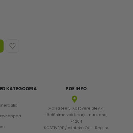
ED KATEGOORIA
POE INFO
mineraalid
Mõisa tee 5, Kostivere alevik,
Jõelähtme vald, Harju maakond,
rasvhapped
74204
em
KOSTIVERE / Vitateka OÜ – Reg. nr