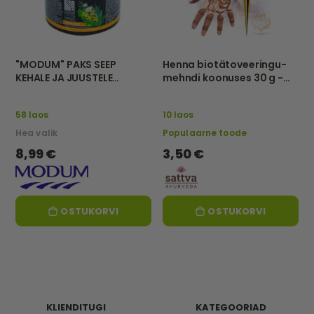
"MODUM" PAKS SEEP
Henna biotätoveeringu-
KEHALE JA JUUSTELE
mehndi koonuses 30 g -
"MUST", 500 g
Sattva
58 laos
10 laos
Hea valik
Populaarne toode
8,99 €
3,50 €
OSTUKORVI
OSTUKORVI
KLIENDITUGI
KATEGOORIAD