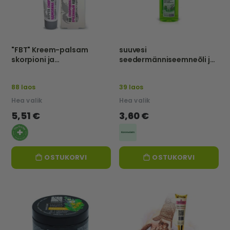
"FBT" Kreem-palsam
suuvesi
skorpioni ja
seedermänniseemneõli ja
mesilasmürgiga, TAASTAV
salveiga, 250 ml-FOREST
JA KAITSEV, 75ml
BALSAM
88 laos
39 laos
Hea valik
Hea valik
5,51 €
3,60 €
OSTUKORVI
OSTUKORVI