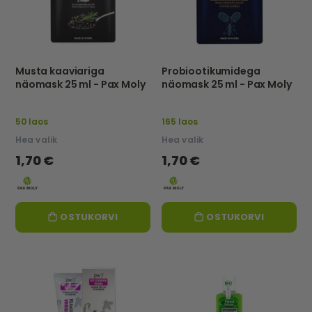
Musta kaaviariga
Probiootikumidega
näomask 25 ml - Pax Moly
näomask 25 ml - Pax Moly
50 laos
165 laos
Hea valik
Hea valik
1,70 €
1,70 €
OSTUKORVI
OSTUKORVI