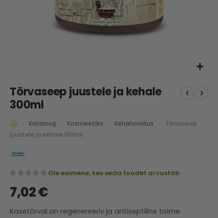
Skip
Tõrvaseep juustele ja kehale
to
the
300ml
beginning
of
Tõrvaseep
Kataloog
Kosmeetika
Kehahooldus
the
juustele ja kehale 300ml
images
gallery
Ole esimene, kes seda toodet arvustab
7,02 €
Kasetõrval on regenereeriv ja antiseptiline toime.