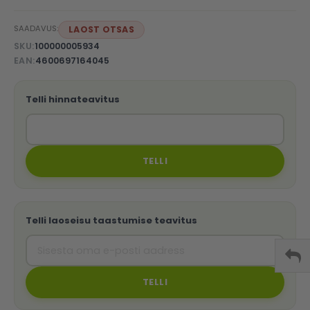
SAADAVUS:
LAOST OTSAS
SKU
100000005934
EAN
4600697164045
Telli hinnateavitus
TELLI
Telli laoseisu taastumise teavitus
TELLI