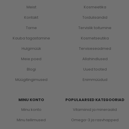
Meist
Kosmeetika
Kontakt
Toidulisandid
Tarne
Tervislik toitumine
Kauba tagastamine
Kosmetseutika
Hulgimüük
Terviseseadmed
Meie poed
Allahindlused
Blogi
Uued tooted
Müügitingimused
Enimmüüdud
MINU KONTO
POPULAARSED KATEGOORIAD
Minu konto
Vitamiinid ja mineraalid
Minu tellimused
Omega-3 ja rasvhapped