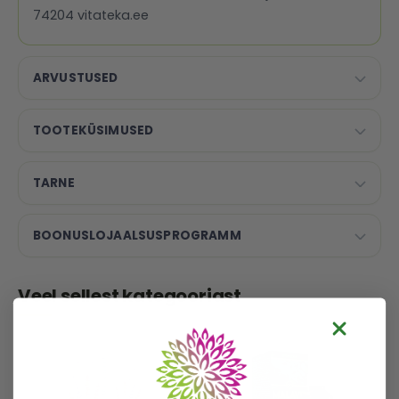
74204 vitateka.ee
ARVUSTUSED
TOOTEKÜSIMUSED
TARNE
BOONUSLOJAALSUSPROGRAMM
Veel sellest kategooriast