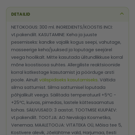
DETAILID
NETOKOGUS: 300 ml. INGREDIENTS/KOOSTIS INCI:
vt.pakendilt. KASUTAMINE: Keha ja juuste
pesemiseks: kandke vajalik kogus seepi, vahutage,
masseerige keha/juuksed ja loputage seejärel
veega hoolikalt. Mitte kasutada ülitundlikkuse korral
mõne koostisosa suhtes. Allergiliste reaktsioonide
korral katkestage kasutamist ja pöörduge arsti
poole. Ainult
välispidiseks kasutamiseks
. Vältida
silma sattumist. Silma sattumisel loputada
põhjalikult veega. Säilitada temperatuuril +5ºC -
+25ºC, kuivas, pimedas, lastele kättesaamatus
kohas. SÄILIVUSAEG: 3 aastat. TOOTMISE KUUPÄEV:
vt.pakendilt. TOOTJA: AO Nevskaja Kosmetika,
Venemaa. MAALETOOJA: VITATEKA OÜ, Mõisa tee 5,
Kostivere alevik, Jõelähtme vald, Harjumaa, Eesti