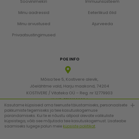
Soovinimekiri
Immuunsüsteem
Minu aadressid
Eeterlikud õlid
Minu arvustused
Ajurveeda
Privaatsustingimused
POE INFO
Mõisa tee 5, Kostivere alevik,
Jõelähtme vald, Harju maakond, 74204
KOSTIVERE / Vitateka OÜ – Reg. nr 12779903
KMKR: EE101830894
Kasutame küpsiseid oma teenuste täiustamiseks, personaalsete
pakkumiste tegemiseks ja teie kasutuskogemuse
parandamiseks. Kui te ei nõustu allpool olevate valikuliste
[email protected]
küpsistega, võib see mõjutada teie kasutuskogemust. Lisateabe
saamiseks lugege palun meie
küpsiste poliitikat
.
+372 6683223