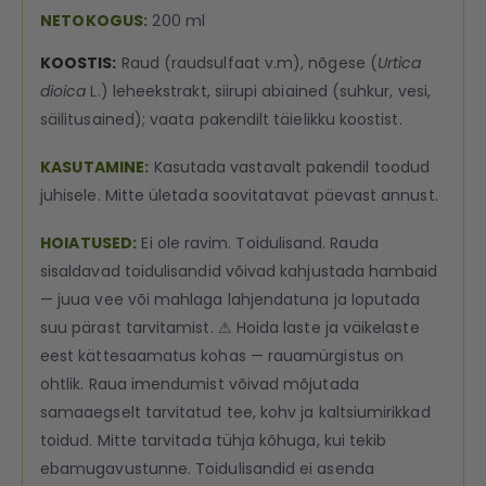
NETOKOGUS:
200 ml
KOOSTIS:
Raud (raudsulfaat v.m), nõgese (
Urtica
dioica
L.) leheekstrakt, siirupi abiained (suhkur, vesi,
säilitusained); vaata pakendilt täielikku koostist.
KASUTAMINE:
Kasutada vastavalt pakendil toodud
juhisele. Mitte ületada soovitatavat päevast annust.
HOIATUSED:
Ei ole ravim. Toidulisand. Rauda
sisaldavad toidulisandid võivad kahjustada hambaid
— juua vee või mahlaga lahjendatuna ja loputada
suu pärast tarvitamist. ⚠ Hoida laste ja väikelaste
eest kättesaamatus kohas — rauamürgistus on
ohtlik. Raua imendumist võivad mõjutada
samaaegselt tarvitatud tee, kohv ja kaltsiumirikkad
toidud. Mitte tarvitada tühja kõhuga, kui tekib
ebamugavustunne. Toidulisandid ei asenda