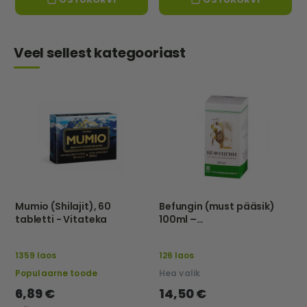
Veel sellest kategooriast
Mumio (Shilajit), 60
Befungin (must pääsik)
tabletti - Vitateka
100ml –
Tathimfarmpreparatõ –
Eu
1359 laos
126 laos
Populaarne toode
Hea valik
6,89 €
14,50 €