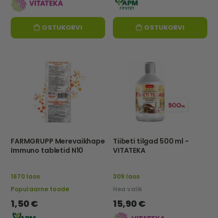
OSTUKORVI
OSTUKORVI
FARMGRUPP Merevaikhape
Tiibeti tilgad 500 ml -
Immuno tabletid N10
VITATEKA
1670 laos
309 laos
Populaarne toode
Hea valik
1,50 €
15,90 €