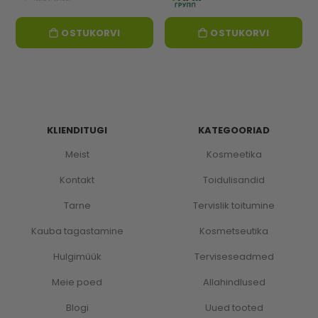
OSTUKORVI
OSTUKORVI
KLIENDITUGI
KATEGOORIAD
Meist
Kosmeetika
Kontakt
Toidulisandid
Tarne
Tervislik toitumine
Kauba tagastamine
Kosmetseutika
Hulgimüük
Terviseseadmed
Meie poed
Allahindlused
Blogi
Uued tooted