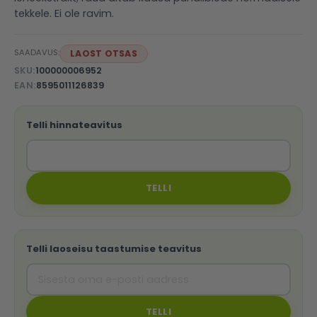
tekkele. Ei ole ravim.
SAADAVUS:
LAOST OTSAS
SKU
100000006952
EAN
8595011126839
Telli hinnateavitus
TELLI
Telli laoseisu taastumise teavitus
TELLI