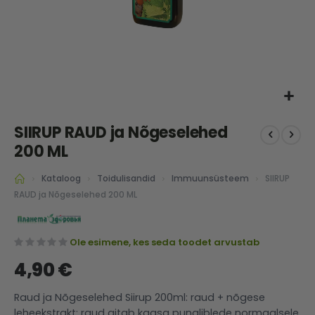
Skip
SIIRUP RAUD ja Nõgeselehed
to
the
200 ML
beginning
of
SIIRUP
Kataloog
Toidulisandid
Immuunsüsteem
the
RAUD ja Nõgeselehed 200 ML
images
gallery
Ole esimene, kes seda toodet arvustab
4,90 €
Raud ja Nõgeselehed Siirup 200ml: raud + nõgese
leheekstrakt; raud aitab kaasa punaliblede normaalsele