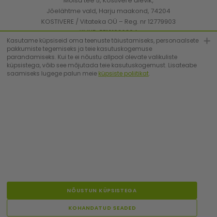
Mõisa tee 5, Kostivere alevik,
Jõelähtme vald, Harju maakond, 74204
KOSTIVERE / Vitateka OÜ – Reg. nr 12779903
KMKR: EE101830894
Kasutame küpsiseid oma teenuste täiustamiseks, personaalsete
pakkumiste tegemiseks ja teie kasutuskogemuse
parandamiseks. Kui te ei nõustu allpool olevate valikuliste
[email protected]
küpsistega, võib see mõjutada teie kasutuskogemust. Lisateabe
saamiseks lugege palun meie
küpsiste poliitikat
.
+372 6683223
© Vitateka 2026. All Rights Reserved.
NÕUSTUN KÜPSISTEGA
ET
RU
EN
LV
FI
LT
PL
KOHANDATUD SEADED