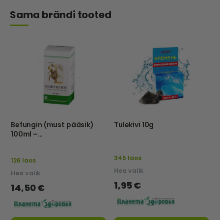
Sama brändi tooted
Befungin (must pääsik)
Tulekivi 10g
100ml –
Tathimfarmpreparatõ –
Eu
345 laos
126 laos
Hea valik
Hea valik
1,95 €
14,50 €