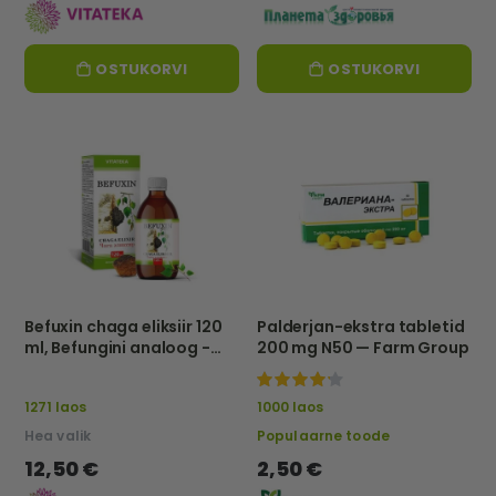
OSTUKORVI
OSTUKORVI
Befuxin chaga eliksiir 120
Palderjan-ekstra tabletid
ml, Befungini analoog -
200 mg N50 — Farm Group
Vitateka
100%
1271 laos
1000 laos
Hea valik
Populaarne toode
12,50 €
2,50 €