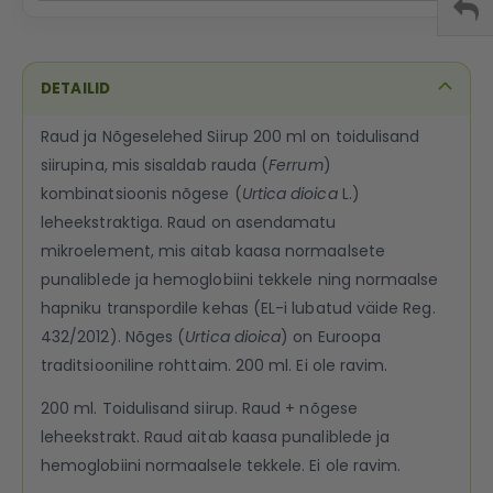
DETAILID
Raud ja Nõgeselehed Siirup 200 ml on toidulisand
siirupina, mis sisaldab rauda (
Ferrum
)
kombinatsioonis nõgese (
Urtica dioica
L.)
leheekstraktiga. Raud on asendamatu
mikroelement, mis aitab kaasa normaalsete
punaliblede ja hemoglobiini tekkele ning normaalse
hapniku transpordile kehas (EL-i lubatud väide Reg.
432/2012). Nõges (
Urtica dioica
) on Euroopa
traditsiooniline rohttaim. 200 ml. Ei ole ravim.
200 ml. Toidulisand siirup. Raud + nõgese
leheekstrakt. Raud aitab kaasa punaliblede ja
hemoglobiini normaalsele tekkele. Ei ole ravim.