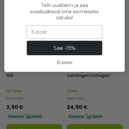
OSTUKORVI
OSTUKORVI
Telli uudiskiri ja saa
sooduskood oma esimeseks
ostuks!
Email
Saa -15%
Ei soovi
Kinoki detox jalaplaastrid
"Bottega Di LungaVita
N10
Cartilagen Collagen"
liigeste ja luude terviseks,
10 pudelit, igaüks 50 ml.
157 laos
2 laos
Hea valik
Hea valik
3,50 €
24,50 €