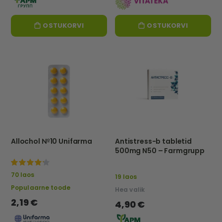
OSTUKORVI
OSTUKORVI
Allochol №10 Unifarma
Antistress-b tabletid
500mg N50 – Farmgrupp
100%
70 laos
19 laos
Populaarne toode
Hea valik
2,19 €
4,90 €