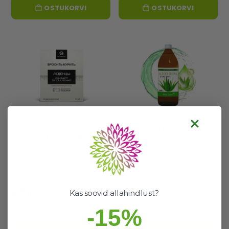
OSTUKORVI
OSTUKORVI
"NOSMOKE"
Aaloe mahl 1000ml
kohvimaitseline karamell
"Loobu suitsetamisest"-
EKOL
48 laos
95 laos
Hea valik
Hea valik
15,90 €
3,50 €
Kas soovid allahindlust?
-15%