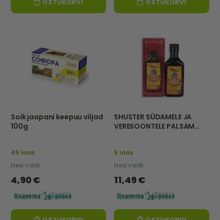
OSTUKORVI
OSTUKORVI
Soik jaapani keepuu viljad
SHUSTER SÜDAMELE JA
100g
VERESOONTELE PALSAM
250ml
49 laos
5 laos
Hea valik
Hea valik
4,90 €
11,49 €
OSTUKORVI
OSTUKORVI