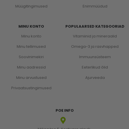
Müügitingimused
Enimmüüdud
MINU KONTO
POPULAARSED KATEGOORIAD
Minu konto
Vitamiinid ja mineraalid
Minu tellimused
Omega-3 ja rasvhapped
Soovinimekiri
Immuunsüsteem
Minu aadressid
Eeterlikud õlid
Minu arvustused
Ajurveeda
Privaatsustingimused
POE INFO