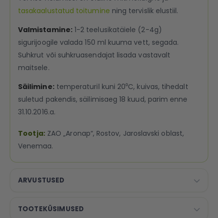
tasakaalustatud toitumine
ning tervislik elustiil.
Valmistamine:
1-2 teelusikatäiele (2-4g)
sigurijoogile valada 150 ml kuuma vett, segada.
Suhkrut või suhkruasendajat lisada vastavalt
maitsele.
Säilimine:
temperaturil kuni 20⁰C, kuivas, tihedalt
suletud pakendis, säilimisaeg 18 kuud, parim enne
31.10.2016.a.
Tootja:
ZAO „Aronap“, Rostov, Jaroslavski oblast,
Venemaa.
ARVUSTUSED
TOOTEKÜSIMUSED