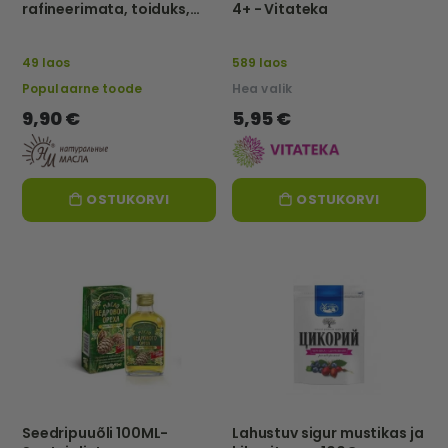
rafineerimata, toiduks,
4+ - Vitateka
250 ml – Naturaalsed õlid
49 laos
589 laos
Populaarne toode
Hea valik
9,90 €
5,95 €
OSTUKORVI
OSTUKORVI
Seedripuuõli 100ML-
Lahustuv sigur mustikas ja