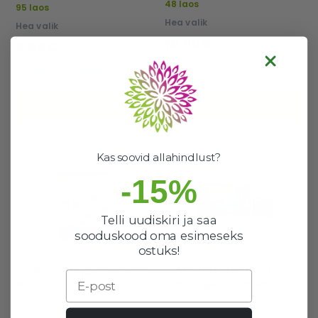
48 laos
95 laos
Hea valik
Hea valik
15,90 €
3,50 €
OSTUKORVI
OSTUKORVI
Kas soovid allahindlust?
-15%
Telli uudiskiri ja saa
sooduskood oma esimeseks
ostuks!
Kinoki detox jalaplaastrid
"Bottega Di LungaVita
Email
N10
Cartilagen Collagen"
liigeste ja luude terviseks,
10 pudelit, igaüks 50 ml.