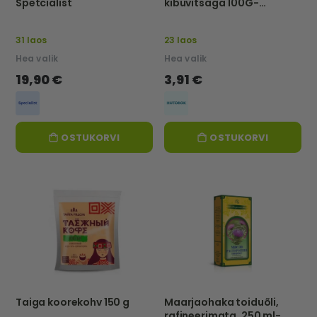
Spetcialist
kibuvitsaga 100G-
HUTOROK
31 laos
23 laos
Hea valik
Hea valik
19,90 €
3,91 €
OSTUKORVI
OSTUKORVI
Taiga koorekohv 150 g
Maarjaohaka toiduõli,
rafineerimata, 250 ml-