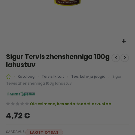
Skip
Sigur Tervis zhenshenniga 100g
to
the
lahustuv
beginning
of
Sigur
Kataloog
Tervislik toit
Tee, kohv ja joogid
the
Tervis zhenshenniga 100g lahustuv
images
gallery
Ole esimene, kes seda toodet arvustab
4,72 €
SAADAVUS:
LAOST OTSAS