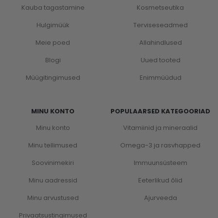
Kauba tagastamine
Kosmetseutika
Hulgimüük
Terviseseadmed
Meie poed
Allahindlused
Blogi
Uued tooted
Müügitingimused
Enimmüüdud
MINU KONTO
POPULAARSED KATEGOORIAD
Minu konto
Vitamiinid ja mineraalid
Minu tellimused
Omega-3 ja rasvhapped
Soovinimekiri
Immuunsüsteem
Minu aadressid
Eeterlikud õlid
Minu arvustused
Ajurveeda
Privaatsustingimused