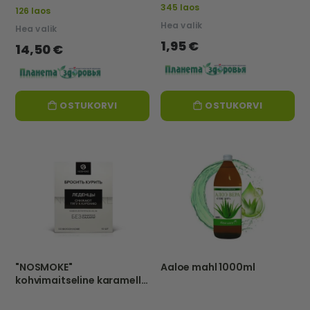
Eu
345 laos
126 laos
Hea valik
Hea valik
1,95 €
14,50 €
OSTUKORVI
OSTUKORVI
"NOSMOKE"
Aaloe mahl 1000ml
kohvimaitseline karamell
"Loobu suitsetamisest"-
EKOL