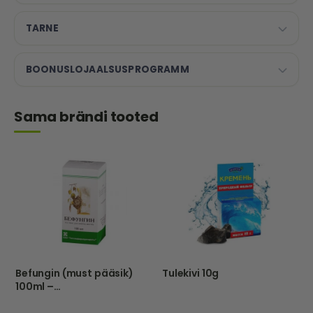
TARNE
BOONUSLOJAALSUSPROGRAMM
Sama brändi tooted
Befungin (must pääsik)
Tulekivi 10g
100ml –
Tathimfarmpreparatõ –