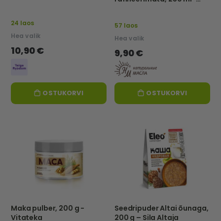
NATURALNIE MASLA
24 laos
57 laos
Hea valik
Hea valik
10,90 €
9,90 €
OSTUKORVI
OSTUKORVI
Maka pulber, 200 g -
Seedripuder Altai õunaga,
Vitateka
200 g – Sila Altaja