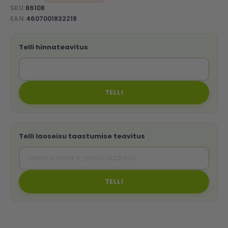
SKU
86108
EAN
4607001832218
Telli hinnateavitus
TELLI
Telli laoseisu taastumise teavitus
TELLI