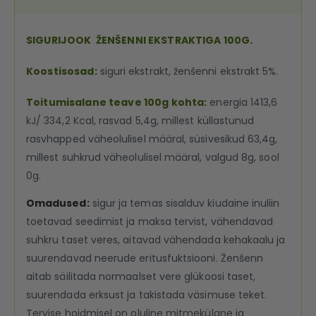
SIGURIJOOK ŽENŠENNI EKSTRAKTIGA 100G.
Koostisosad:
siguri ekstrakt, ženšenni ekstrakt 5%.
Toitumisalane teave 100g kohta:
energia 1413,6
kJ/ 334,2 Kcal, rasvad 5,4g, millest küllastunud
rasvhapped väheolulisel määral, süsivesikud 63,4g,
millest suhkrud väheolulisel määral, valgud 8g, sool
0g.
Omadused:
sigur ja temas sisalduv kiudaine inuliin
toetavad seedimist ja maksa tervist, vähendavad
suhkru taset veres, aitavad vähendada kehakaalu ja
suurendavad neerude eritusfuktsiooni. Ženšenn
aitab säilitada normaalset vere glükoosi taset,
suurendada erksust ja takistada väsimuse teket.
Tervise hoidmisel on oluline mitmekülgne ja