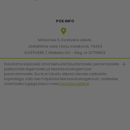
POE INFO
Mõisa tee 5, Kostivere alevik,
Jõelähtme vald, Harju maakond, 74204
KOSTIVERE / Vitateka OÜ – Reg. nr 12779903
KMKR: EE101830894
Kasutame küpsiseid oma teenuste täiustamiseks, personaalsete
pakkumiste tegemiseks ja teie kasutuskogemuse
parandamiseks. Kui te ei nõustu allpool olevate valikuliste
[email protected]
küpsistega, võib see mõjutada teie kasutuskogemust. Lisateabe
saamiseks lugege palun meie
küpsiste poliitikat
.
+372 6683223