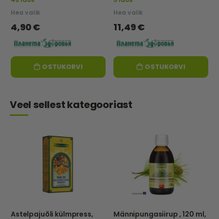
Hea valik
Hea valik
4,90 €
11,49 €
OSTUKORVI
OSTUKORVI
Veel sellest kategooriast
Astelpajuõli külmpress,
Männipungasiirup , 120 ml,