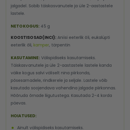
jalgadel. Sobib täiskasvanutele ja üle 2-aastastele
lastele.
NETOKOGUS:
45 g
KOOSTISOSAD(INCI):
Aniisi eeterlik õli, eukalüpti
eeterlik õli,
kamper
, tärpentin
KASUTAMINE:
Välispidiseks kasutamiseks.
Täiskasvanutele ja üle 2-aastastele lastele kanda
väike kogus salvi väliselt nina piirkonda,
põsesarnadele, rindkerele ja seljale. Lastele võib
kasutada soojendava vahendina jalgade piirkonnas.
Hõõruda õrnade liigutustega. Kasutada 2–4 korda
päevas.
HOIATUSED:
Ainult välispidiseks kasutamiseks.