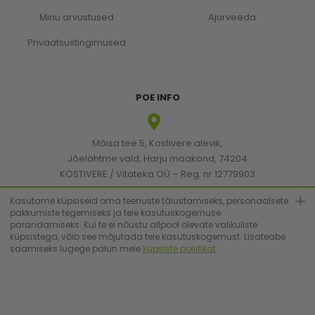
Minu arvustused
Ajurveeda
Privaatsustingimused
POE INFO
Mõisa tee 5, Kostivere alevik,
Jõelähtme vald, Harju maakond, 74204
KOSTIVERE / Vitateka OÜ – Reg. nr 12779903
KMKR: EE101830894
Kasutame küpsiseid oma teenuste täiustamiseks, personaalsete
pakkumiste tegemiseks ja teie kasutuskogemuse
parandamiseks. Kui te ei nõustu allpool olevate valikuliste
[email protected]
küpsistega, võib see mõjutada teie kasutuskogemust. Lisateabe
saamiseks lugege palun meie
küpsiste poliitikat
.
+372 6683223