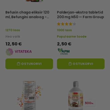
Befuxin chaga eliksiir 120
Palderjan-ekstra tabletid
ml, Befungini analoog -
200 mg N50 — Farm Group
Vitateka
100%
1270 laos
1000 laos
Hea valik
Populaarne toode
12,50 €
2,50 €
OSTUKORVI
OSTUKORVI