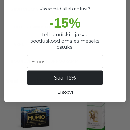
Kas soovid allahindlust?
ARVUSTUSED
-15%
TOOTEKÜSIMUSED
Telli uudiskiri ja saa
sooduskood oma esimeseks
TARNE
ostuks!
Email
BOONUSLOJAALSUSPROGRAMM
Saa -15%
Veel sellest kategooriast
Ei soovi