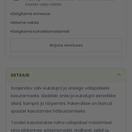
keeles välja valida.
Selgitame erinevusi
Aitame valida
Selgitame kohaletoimetamist
Kirjuta vestluses
DETAILID
Soojendav salv eukalüpti ja aniisiga välispidiseks
kasutamiseks. Sisaldab aniisi ja eukalüpti eeterlikke
õlisid, kamprit ja tärpentini. Pakendisse on lisatud
spaatel kasutamise hõlbustamiseks.
Toodet kasutatakse naha välispidisel määrimisel
nina piirkonnas, põsesarnadel, rindkerel, seljal ja