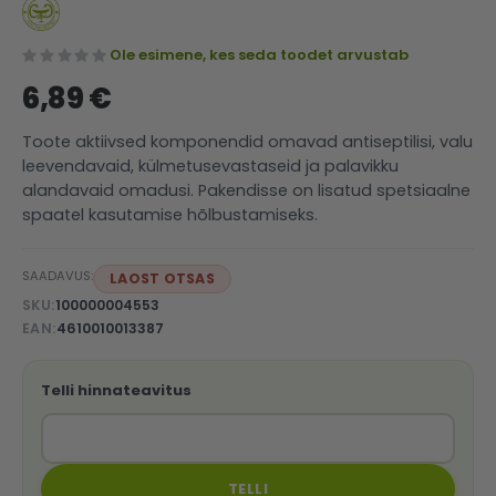
Ole esimene, kes seda toodet arvustab
6,89 €
Toote aktiivsed komponendid omavad antiseptilisi, valu
leevendavaid, külmetusevastaseid ja palavikku
alandavaid omadusi. Pakendisse on lisatud spetsiaalne
spaatel kasutamise hõlbustamiseks.
SAADAVUS:
LAOST OTSAS
SKU
100000004553
EAN
4610010013387
Telli hinnateavitus
TELLI