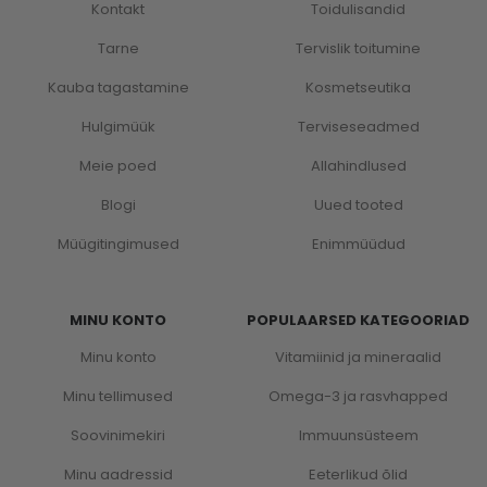
Kontakt
Toidulisandid
Tarne
Tervislik toitumine
Kauba tagastamine
Kosmetseutika
Hulgimüük
Terviseseadmed
Meie poed
Allahindlused
Blogi
Uued tooted
Müügitingimused
Enimmüüdud
MINU KONTO
POPULAARSED KATEGOORIAD
Minu konto
Vitamiinid ja mineraalid
Minu tellimused
Omega-3 ja rasvhapped
Soovinimekiri
Immuunsüsteem
Minu aadressid
Eeterlikud õlid