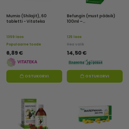
Mumio (Shilajit), 60
Befungin (must pääsik)
tabletti - Vitateka
100ml –
Tathimfarmpreparatõ –
Eu
1359 laos
125 laos
Populaarne toode
Hea valik
6,89 €
14,50 €
OSTUKORVI
OSTUKORVI