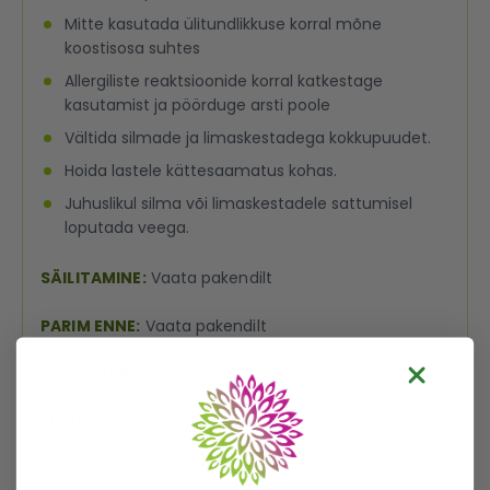
Mitte kasutada ülitundlikkuse korral mõne
koostisosa suhtes
Allergiliste reaktsioonide korral katkestage
kasutamist ja pöörduge arsti poole
Vältida silmade ja limaskestadega kokkupuudet.
Hoida lastele kättesaamatus kohas.
Juhuslikul silma või limaskestadele sattumisel
loputada veega.
SÄILITAMINE:
Vaata pakendilt
PARIM ENNE:
Vaata pakendilt
PÄRITOLURIIK:
Vaata pakendilt
MAALETOOJA:
VITATEKA OÜ, Mõisa tee 5, Kostivere
alevik, Harjumaa, Eesti 74204, vitateka.ee