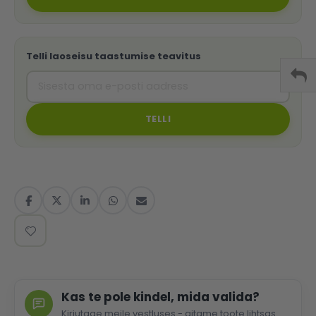
Telli laoseisu taastumise teavitus
TELLI
Kas te pole kindel, mida valida?
Kirjutage meile vestluses - aitame toote lihtsas