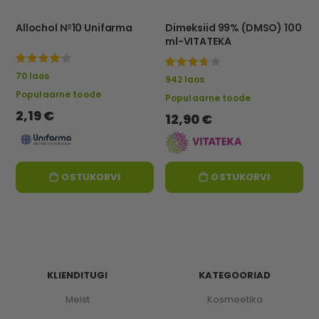
Allochol №10 Unifarma
Dimeksiid 99% (DMSO) 100
ml-VITATEKA
100%
87%
70 laos
942 laos
Populaarne toode
Populaarne toode
2,19 €
12,90 €
OSTUKORVI
OSTUKORVI
KLIENDITUGI
KATEGOORIAD
Meist
Kosmeetika