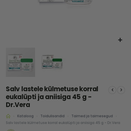
Skip
Salv lastele külmetuse korral
to
the
eukalüpti ja aniisiga 45 g -
beginning
Dr.Vera
of
the
Kataloog
Toidulisandid
Taimed ja taimesegud
images
Salv lastele külmetuse korral eukalüpti ja aniisiga 45 g - Dr.Vera
gallery