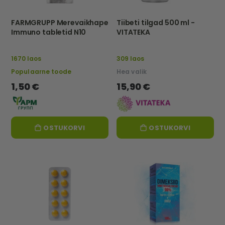
FARMGRUPP Merevaikhape
Tiibeti tilgad 500 ml -
Immuno tabletid N10
VITATEKA
1670 laos
309 laos
Populaarne toode
Hea valik
1,50 €
15,90 €
OSTUKORVI
OSTUKORVI