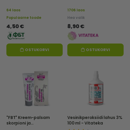
hügieenivahend, 50 ml -
VITATEKA
64 laos
1706 laos
Populaarne toode
Hea valik
4,50 €
8,90 €
OSTUKORVI
OSTUKORVI
"FBT" Kreem-palsam
Vesinikperoksiidi lahus 3%
skorpioni ja
100 ml - Vitateka
mesilasmürgiga, TAASTAV