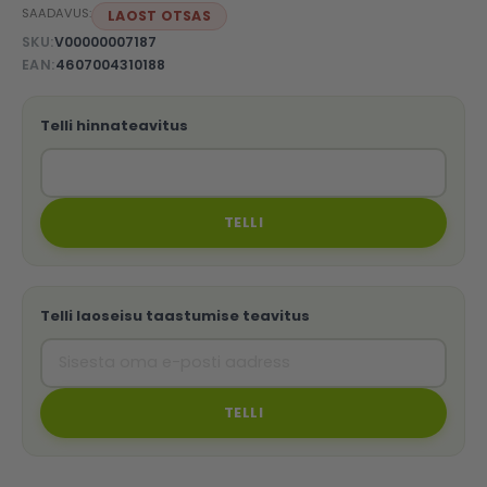
SAADAVUS:
LAOST OTSAS
SKU
V00000007187
EAN
4607004310188
Telli hinnateavitus
TELLI
Telli laoseisu taastumise teavitus
TELLI