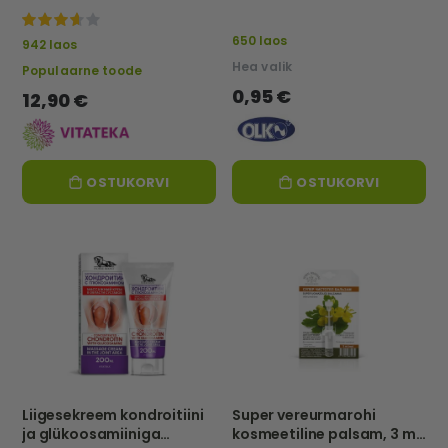
87%
650 laos
942 laos
Hea valik
Populaarne toode
0,95 €
12,90 €
OSTUKORVI
OSTUKORVI
Liigesekreem kondroitiini
Super vereurmarohi
ja glükoosamiiniga
kosmeetiline palsam, 3 ml