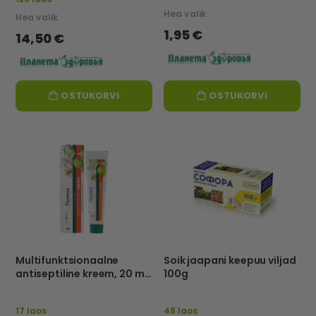
Hea valik
Hea valik
1,95 €
14,50 €
OSTUKORVI
OSTUKORVI
Multifunktsionaalne
Soik jaapani keepuu viljad
antiseptiline kreem, 20 ml
100g
- Himalaya Herbals
17 laos
48 laos