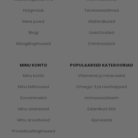
Hulgimüük
Terviseseadmed
Meie poed
Allahindlused
Blogi
Uued tooted
Müügitingimused
Enimmüüdud
MINU KONTO
POPULAARSED KATEGOORIAD
Minu konto
Vitamiinid ja mineraalid
Minu tellimused
Omega-3 ja rasvhapped
Soovinimekiri
Immuunsüsteem
Minu aadressid
Eeterlikud õlid
Minu arvustused
Ajurveeda
Privaatsustingimused