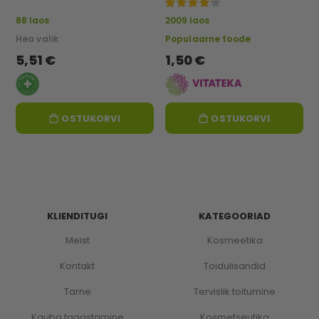
JA KAITSEV, 75ml
100%
88 laos
2009 laos
Hea valik
Populaarne toode
5,51 €
1,50 €
OSTUKORVI
OSTUKORVI
KLIENDITUGI
KATEGOORIAD
Meist
Kosmeetika
Kontakt
Toidulisandid
Tarne
Tervislik toitumine
Kauba tagastamine
Kosmetseutika