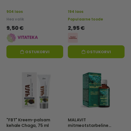
"HorseBoost", 200 m -
– Herbal Traditions
VITATEKA
904 laos
194 laos
Hea valik
Populaarne toode
9,50 €
2,95 €
OSTUKORVI
OSTUKORVI
"FBT" Kreem-palsam
MALAVIT
kehale Chaga, 75 ml
mitmeotstarbeline