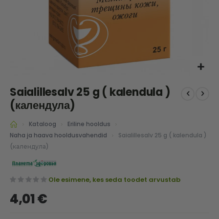
Skip
Saialillesalv 25 g ( kalendula )
to
the
(календула)
beginning
of
Kataloog
Eriline hooldus
the
Saialillesalv 25 g ( kalendula )
Naha ja haava hooldusvahendid
images
(календула)
gallery
Ole esimene, kes seda toodet arvustab
4,01 €