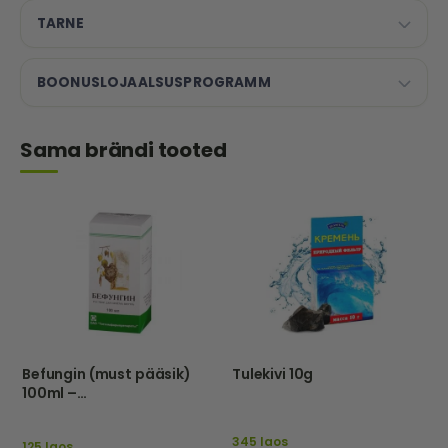
TARNE
BOONUSLOJAALSUSPROGRAMM
Sama brändi tooted
Befungin (must pääsik)
Tulekivi 10g
100ml –
Tathimfarmpreparatõ –
Eu
345 laos
125 laos