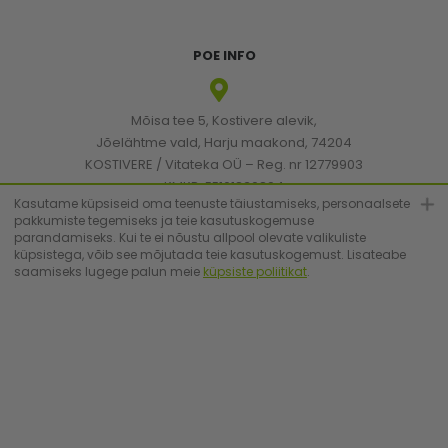
POE INFO
Mõisa tee 5, Kostivere alevik,
Jõelähtme vald, Harju maakond, 74204
KOSTIVERE / Vitateka OÜ – Reg. nr 12779903
KMKR: EE101830894
Kasutame küpsiseid oma teenuste täiustamiseks, personaalsete
pakkumiste tegemiseks ja teie kasutuskogemuse
parandamiseks. Kui te ei nõustu allpool olevate valikuliste
[email protected]
küpsistega, võib see mõjutada teie kasutuskogemust. Lisateabe
saamiseks lugege palun meie
küpsiste poliitikat
.
+372 6683223