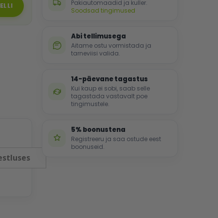
Pakiautomaadid ja kuller.
ELLI
Soodsad tingimused
Abi tellimusega
Aitame ostu vormistada ja
tarneviisi valida.
14-päevane tagastus
Kui kaup ei sobi, saab selle
tagastada vastavalt poe
tingimustele.
5% boonustena
Registreeru ja saa ostude eest
boonuseid.
estluses