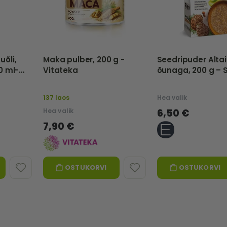
õli,
Maka pulber, 200 g -
Seedripuder Altai
0 ml-
Vitateka
õunaga, 200 g – S
A
Altaja
137 laos
Hea valik
Hea valik
6,50 €
7,90 €
OSTUKORVI
OSTUKORVI