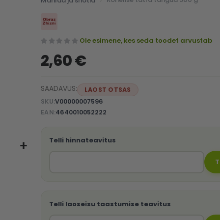
Mahlad ja shotid
Ole esimene, kes seda toodet arvustab
2,60 €
SAADAVUS:
LAOST OTSAS
SKU
V00000007596
EAN
4640010052222
Telli hinnateavitus
T
Telli laoseisu taastumise teavitus