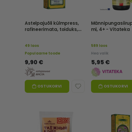
Astelpajuõli külmpress,
Männipungasiirup 
rafineerimata, toiduks,
ml, 4+ - Vitateka
250 ml – Naturaalsed õlid
49 laos
589 laos
Populaarne toode
Hea valik
9,90 €
5,95 €
OSTUKORVI
OSTUKORVI