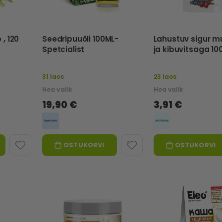
, 120
Seedripuuõli 100ML-
Lahustuv sigur m
Spetcialist
ja kibuvitsaga 10
HUTOROK
31 laos
23 laos
Hea valik
Hea valik
19,90 €
3,91 €
OSTUKORVI
OSTUKORVI