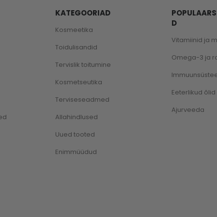
KATEGOORIAD
POPULAARS
D
Kosmeetika
Vitamiinid ja 
Toidulisandid
Omega-3 ja 
Tervislik toitumine
Immuunsüste
Kosmetseutika
Eeterlikud õlid
Terviseseadmed
Ajurveeda
ed
Allahindlused
Uued tooted
Enimmüüdud