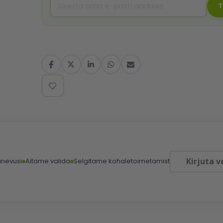
T
Kirjuta v
inevusi
Aitame valida
Selgitame kohaletoimetamist