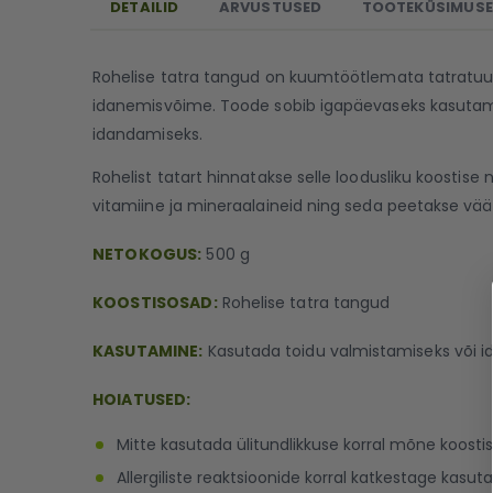
DETAILID
ARVUSTUSED
TOOTEKÜSIMUS
Rohelise tatra tangud on kuumtöötlemata tatratuumad
idanemisvõime. Toode sobib igapäevaseks kasutam
idandamiseks.
Rohelist tatart hinnatakse selle loodusliku koostise 
vitamiine ja mineraalaineid ning seda peetakse vää
NETOKOGUS:
500 g
KOOSTISOSAD:
Rohelise tatra tangud
KASUTAMINE:
Kasutada toidu valmistamiseks või i
HOIATUSED:
Mitte kasutada ülitundlikkuse korral mõne koosti
Allergiliste reaktsioonide korral katkestage kasut