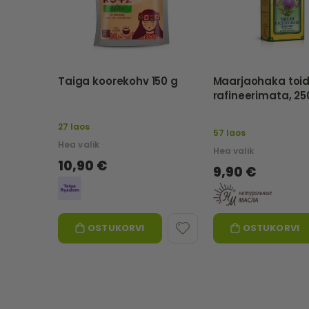
Taiga koorekohv 150 g
Maarjaohaka toidu
rafineerimata, 25
NATURALNIE MASL
27 laos
57 laos
Hea valik
Hea valik
10,90 €
9,90 €
OSTUKORVI
OSTUKORVI