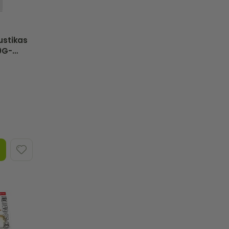
ustikas
0G-