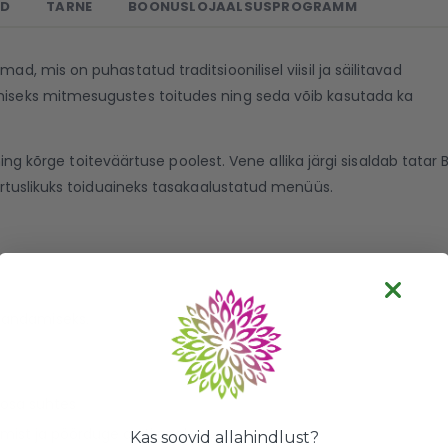
ED
TARNE
BOONUSLOJAALSUSPROGRAMM
, mis on puhastatud traditsioonilisel viisil ja säilitavad
iseks mitmesugustes toitudes ning seda võib kasutada ka
ning kõrge toiteväärtuse poolest. Vene allika järgi sisaldab tata
rtuslikuks toiduaineks tasakaalustatud menüüs.
dandamiseks.
sosa suhtes
amist ja pöörduge arsti poole
Kas soovid allahindlust?