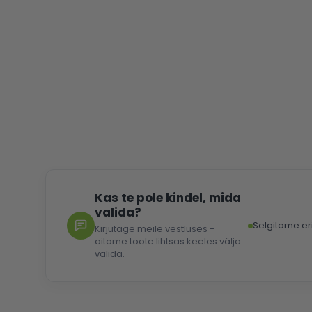
images
gallery
Kas te pole kindel, mida
valida?
Selgitame er
Kirjutage meile vestluses -
aitame toote lihtsas keeles välja
valida.