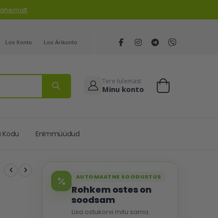
 lähemalt
Loo Konto
Loo Ärikonto
Tere tulemast
Minu konto
Cart
a Kodu
Enimmüüdud
AUTOMAATNE SOODUSTUS
Rohkem ostes on
soodsam
Lisa ostukorvi mitu sama