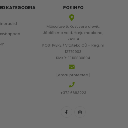
ED KATEGOORIA
POE INFO
mineraalid
Mõisa tee 5, Kostivere alevik,
Jõelähtme vald, Harju maakond,
rasvhapped
74204
em
KOSTIVERE / Vitateka OÜ – Reg. nr
12779903
KMKR: EE101830894
[email protected]
+372 6683223