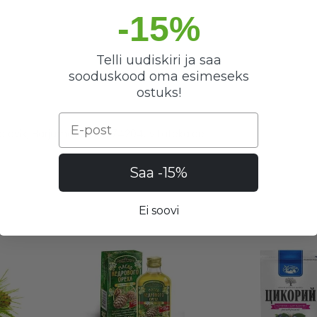
-15%
Telli uudiskiri ja saa
sooduskood oma esimeseks
ostuks!
Email
 alevik, Harjumaa, Eesti 74204, vitateka.ee
Saa -15%
Ei soovi