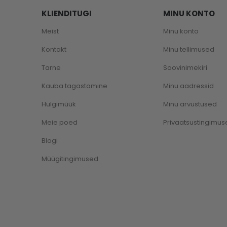
KLIENDITUGI
MINU KONTO
Meist
Minu konto
Kontakt
Minu tellimused
Tarne
Soovinimekiri
Kauba tagastamine
Minu aadressid
Hulgimüük
Minu arvustused
Meie poed
Privaatsustingimus
Blogi
Müügitingimused