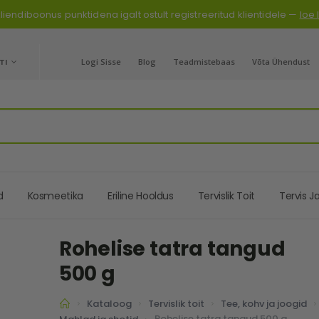
liendiboonus punktidena igalt ostult registreeritud klientidele —
loe
GE
TI
Logi Sisse
Blog
Teadmistebaas
Võta Ühendust
d
Kosmeetika
Eriline Hooldus
Tervislik Toit
Tervis J
Rohelise tatra tangud
500 g
Kataloog
Tervislik toit
Tee, kohv ja joogid
Rohelise tatra tangud 500 g