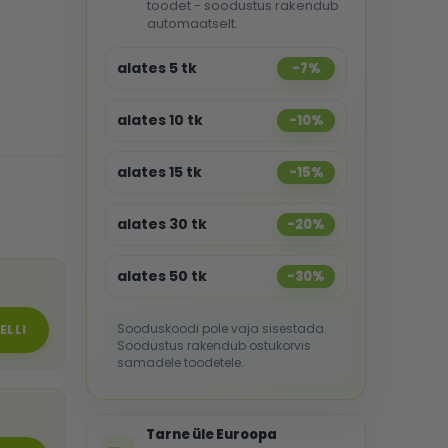
toodet - soodustus rakendub
automaatselt.
alates 5 tk
-7%
alates 10 tk
-10%
alates 15 tk
-15%
alates 30 tk
-20%
alates 50 tk
-30%
Sooduskoodi pole vaja sisestada.
ELLI
Soodustus rakendub ostukorvis
samadele toodetele.
Tarne üle Euroopa