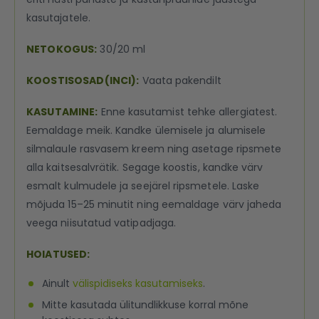
kasutajatele.
NETOKOGUS:
30/20 ml
KOOSTISOSAD(INCI):
Vaata pakendilt
KASUTAMINE:
Enne kasutamist tehke allergiatest.
Eemaldage meik. Kandke ülemisele ja alumisele
silmalaule rasvasem kreem ning asetage ripsmete
alla kaitsesalvrätik. Segage koostis, kandke värv
esmalt kulmudele ja seejärel ripsmetele. Laske
mõjuda 15–25 minutit ning eemaldage värv jaheda
veega niisutatud vatipadjaga.
HOIATUSED:
Ainult
välispidiseks kasutamiseks
.
Mitte kasutada ülitundlikkuse korral mõne