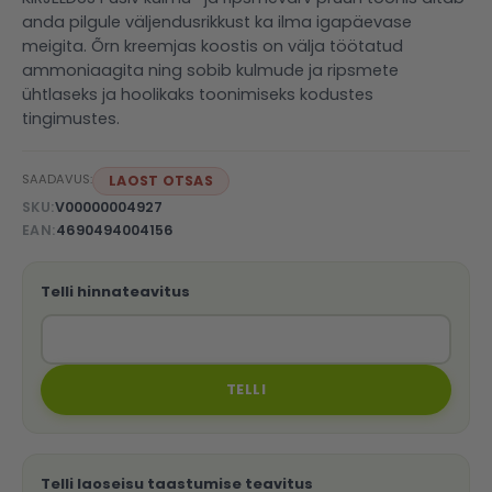
anda pilgule väljendusrikkust ka ilma igapäevase
meigita. Õrn kreemjas koostis on välja töötatud
ammoniaagita ning sobib kulmude ja ripsmete
ühtlaseks ja hoolikaks toonimiseks kodustes
tingimustes.
SAADAVUS:
LAOST OTSAS
SKU
V00000004927
EAN
4690494004156
Telli hinnateavitus
TELLI
Telli laoseisu taastumise teavitus