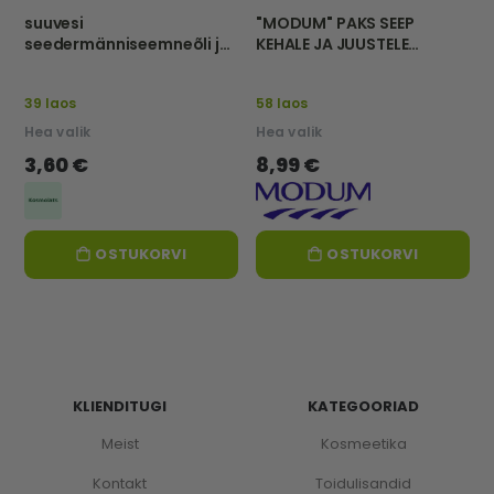
suuvesi
"MODUM" PAKS SEEP
seedermänniseemneõli ja
KEHALE JA JUUSTELE
salveiga, 250 ml-FOREST
"MUST", 500 g
BALSAM
39 laos
58 laos
Hea valik
Hea valik
3,60 €
8,99 €
OSTUKORVI
OSTUKORVI
KLIENDITUGI
KATEGOORIAD
Meist
Kosmeetika
Kontakt
Toidulisandid