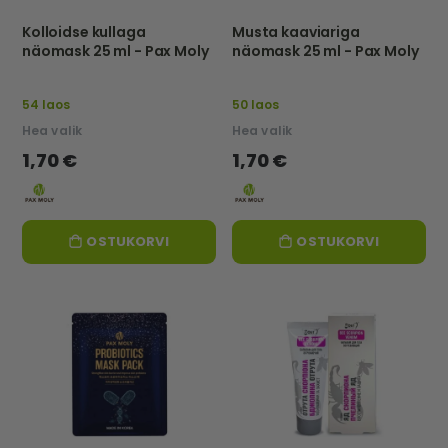
Kolloidse kullaga
Musta kaaviariga
näomask 25 ml - Pax Moly
näomask 25 ml - Pax Moly
54 laos
50 laos
Hea valik
Hea valik
1,70 €
1,70 €
OSTUKORVI
OSTUKORVI