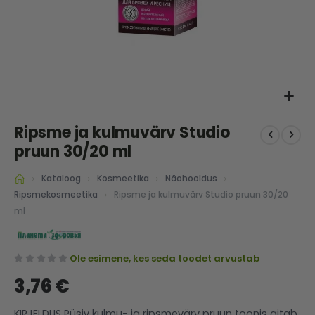
Skip
Ripsme ja kulmuvärv Studio
to
the
pruun 30/20 ml
beginning
of
Kataloog
Kosmeetika
Näohooldus
the
Ripsme ja kulmuvärv Studio pruun 30/20
Ripsmekosmeetika
images
ml
gallery
Ole esimene, kes seda toodet arvustab
3,76 €
KIRJELDUS Püsiv kulmu- ja ripsmevärv pruun toonis aitab