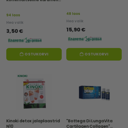
"Loobu suitsetamisest"-
EKOL
48 laos
94 laos
Hea valik
Hea valik
15,90 €
3,50 €
OSTUKORVI
OSTUKORVI
Kinoki detox jalaplaastrid
"Bottega Di LungaVita
N10
Cartilagen Collagen"