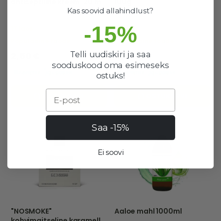
antiseptiline kreem, 20 ml
100g
- Himalaya Herbals
Kas soovid allahindlust?
-15%
17 laos
48 laos
Populaarne toode
Populaarne toode
Telli uudiskiri ja saa
2,50 €
4,90 €
sooduskood oma esimeseks
ostuks!
Email
OSTUKORVI
OSTUKORVI
Saa -15%
Ei soovi
"NOSMOKE"
Aaloe mahl 1000ml
kohvimaitseline karamell