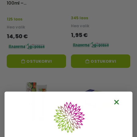
100ml –
Tathimfarmpreparatõ –
Eu
345 laos
125 laos
Hea valik
Hea valik
1,95 €
14,50 €
OSTUKORVI
OSTUKORVI
Multifunktsionaalne
Soik jaapani keepuu viljad