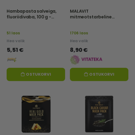
Hambapasta salveiga,
MALAVIT
fluoriidivaba, 100 g -
mitmeotstarbeline
Herba Denta
hügieenivahend, 50 ml -
VITATEKA
51 laos
1706 laos
Hea valik
Hea valik
5,51 €
8,90 €
OSTUKORVI
OSTUKORVI