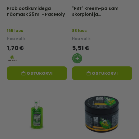
Probiootikumidega
"FBT" Kreem-palsam
näomask 25 ml - Pax Moly
skorpioni ja
mesilasmürgiga, TAASTAV
JA KAITSEV, 75ml
165 laos
88 laos
Hea valik
Hea valik
1,70 €
5,51 €
OSTUKORVI
OSTUKORVI