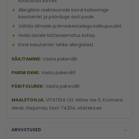
koostisosa suhtes
Allergiliste reaktsioonide korral katkestage
kasutamist ja pöörduge arsti poole
Vältida silmade ja limaskestadega kokkupuudet.
Hoida lastele kättesaamatus kohas.
Enne kasutamist tehke allergiatest.
SÄILITAMINE:
Vaata pakendilt
PARIM ENNE:
Vaata pakendilt
PÄRITOLURIIK:
Vaata pakendilt
MAALETOOJA:
VITATEKA OÜ, Mõisa tee 5, Kostivere
alevik, Harjumaa, Eesti 74204, vitateka.ee
ARVUSTUSED