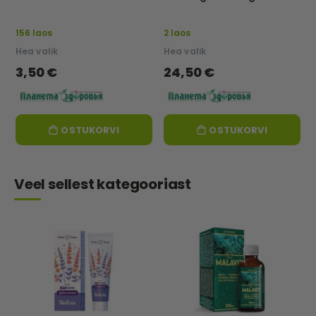
liigeste ja luude terviseks,
10 pudelit, igaüks 50 ml.
156 laos
2 laos
Hea valik
Hea valik
3,50 €
24,50 €
OSTUKORVI
OSTUKORVI
Veel sellest kategooriast