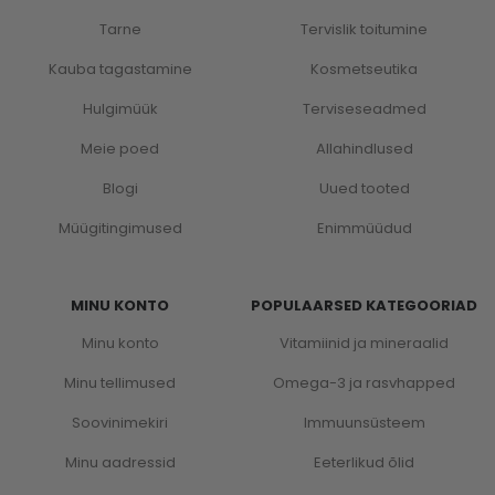
Tarne
Tervislik toitumine
Kauba tagastamine
Kosmetseutika
Hulgimüük
Terviseseadmed
Meie poed
Allahindlused
Blogi
Uued tooted
Müügitingimused
Enimmüüdud
MINU KONTO
POPULAARSED KATEGOORIAD
Minu konto
Vitamiinid ja mineraalid
Minu tellimused
Omega-3 ja rasvhapped
Soovinimekiri
Immuunsüsteem
Minu aadressid
Eeterlikud õlid