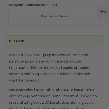
Selgitame kohaletoimetamist
Kirjuta vestluses
DETAILID
Püsiv pruun kulmu- ja ripsmevärv on mõeldud
kulmude ja ripsmete värvimiseks kodustes
tingimustes. Pehme kreemjas koostis ei sisalda
ammoniaaki ning komplekt sisaldab värvimiseks
vajalikke tarvikuid.
Koostises olev kastoorõli aitab muuta kasutamise
õrnemaks ja vähendada naha värvumist. Toode on
arvestatud ligikaudu 20 kasutuskorraks ning sobib
eriti hästi punaste ja kastanpruunide juustega