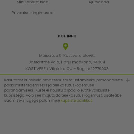
Minu arvustused
Ajurveeda
Privaatsustingimused
POE INFO
Mõisa tee 5, Kostivere alevik,
Jõelähtme vald, Harju maakond, 74204
KOSTIVERE / Vitateka OÜ – Reg. nr 12779903
KMKR: EE101830894
Kasutame küpsiseid oma teenuste täiustamiseks, personaalsete
pakkumiste tegemiseks ja teie kasutuskogemuse
parandamiseks. Kui te ei nõustu allpool olevate valikuliste
[email protected]
küpsistega, võib see mõjutada teie kasutuskogemust. Lisateabe
saamiseks lugege palun meie
küpsiste poliitikat
.
+372 6683223