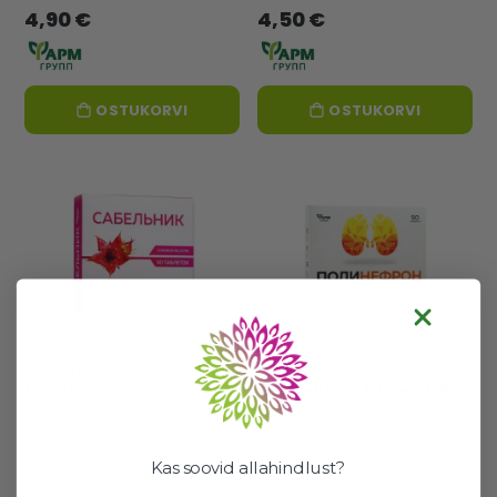
4,90 €
4,50 €
OSTUKORVI
OSTUKORVI
Soopihla tabletid, 50 tk -
Aktiivne toidulisand,
Farm Group
Polünefroon, tabletid 90
tk - FarmGrupp
2 laos
67 laos
Kas soovid allahindlust?
Hea valik
Hea valik