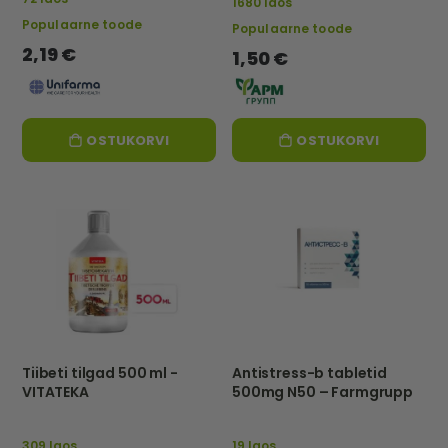
1680 laos
Populaarne toode
Populaarne toode
2,19 €
1,50 €
OSTUKORVI
OSTUKORVI
Tiibeti tilgad 500 ml -
Antistress-b tabletid
VITATEKA
500mg N50 – Farmgrupp
309 laos
19 laos