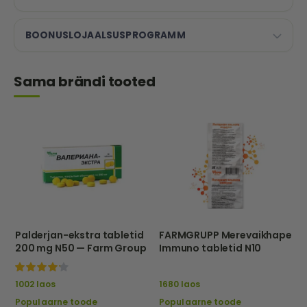
BOONUSLOJAALSUSPROGRAMM
Sama brändi tooted
Palderjan-ekstra tabletid
FARMGRUPP Merevaikhape
200 mg N50 — Farm Group
Immuno tabletid N10
100%
1002 laos
1680 laos
Populaarne toode
Populaarne toode