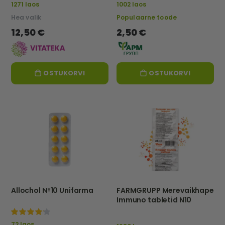
1271 laos
1002 laos
Hea valik
Populaarne toode
12,50 €
2,50 €
OSTUKORVI
OSTUKORVI
Allochol №10 Unifarma
FARMGRUPP Merevaikhape
Immuno tabletid N10
100%
72 laos