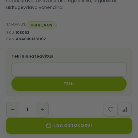
soodustava, ainevahetust reguleeriva, organismi
üldtugevdava vahendina.
SAADAVUS:
199 LAOS
SKU
108063
EAN
4640001381102
Telli hinnateavitus
TELLI
LISA OSTUKORVI