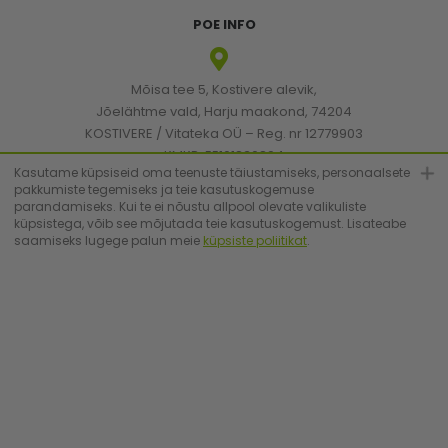
POE INFO
Mõisa tee 5, Kostivere alevik,
Jõelähtme vald, Harju maakond, 74204
KOSTIVERE / Vitateka OÜ – Reg. nr 12779903
KMKR: EE101830894
Kasutame küpsiseid oma teenuste täiustamiseks, personaalsete
pakkumiste tegemiseks ja teie kasutuskogemuse
parandamiseks. Kui te ei nõustu allpool olevate valikuliste
[email protected]
küpsistega, võib see mõjutada teie kasutuskogemust. Lisateabe
saamiseks lugege palun meie
küpsiste poliitikat
.
+372 6683223