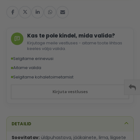
Kas te pole kindel, mida valida?
Kirjutage meile vestluses - aitame toote lihtsas
keeles välja valida.
Selgitame erinevusi
Aitame valida
Selgitame kohaletoimetamist
Kirjuta vestluses
DETAILID
Soovitatav:
üldpuhastava, jääkainete, lima, liigsete