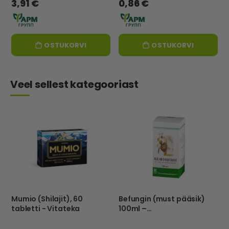
3,91 €
0,86 €
OSTUKORVI
OSTUKORVI
Veel sellest kategooriast
Mumio (Shilajit), 60
Befungin (must pääsik)
tabletti - Vitateka
100ml –
Tathimfarmpreparatõ –
Eu