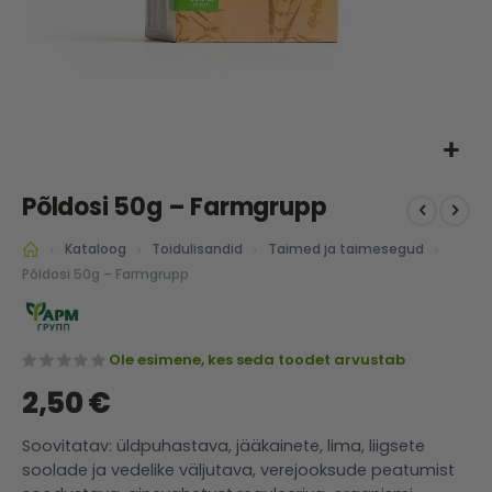
Skip
Põldosi 50g – Farmgrupp
to
the
Kataloog
Toidulisandid
Taimed ja taimesegud
beginning
of
Põldosi 50g – Farmgrupp
the
images
gallery
Ole esimene, kes seda toodet arvustab
2,50 €
Soovitatav: üldpuhastava, jääkainete, lima, liigsete
soolade ja vedelike väljutava, verejooksude peatumist