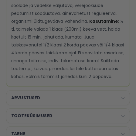
soolade ja vedelike väljutava, verejooksude
peatumist soodustava, ainevahetust reguleeriva,
organismi üldtugevdava vahendina.
Kasutamine:
½
tl. taimele valada 1 klaas (200ml) keeva vett, hoida
kaetult 15 min., jahutada, kurnata. Juua
täiskasvanutel 1/2 klaasi 2 korda päevas või 1/4 klaasi
4 korda päevas toidukorra ajal. Ei soovitata raseduse,
rinnaga toitmise, indiv. talumatuse korral. Säilitada
toatemp., kuivas, pimedas, lastele kättesaamatus
kohas, valmis tõmmist jahedas kuni 2 ööpäeva.
ARVUSTUSED
TOOTEKÜSIMUSED
TARNE