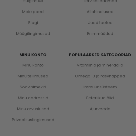
Hulgimüük
Terviseseadmed
Meie poed
Allahindlused
Blogi
Uued tooted
Müügitingimused
Enimmüüdud
MINU KONTO
POPULAARSED KATEGOORIAD
Minu konto
Vitamiinid ja mineraalid
Minu tellimused
Omega-3 ja rasvhapped
Soovinimekiri
Immuunsüsteem
Minu aadressid
Eeterlikud õlid
Minu arvustused
Ajurveeda
Privaatsustingimused