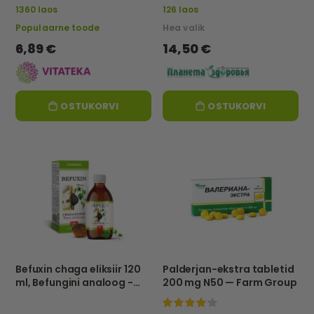
1360 laos
126 laos
Populaarne toode
Hea valik
6,89 €
14,50 €
OSTUKORVI
OSTUKORVI
Befuxin chaga eliksiir 120
Palderjan-ekstra tabletid
ml, Befungini analoog -
200 mg N50 — Farm Group
Vitateka
100%