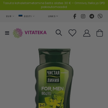
Tasuta kohaletoimetamine Eestis alates 30 € – Omniva, Itella ja DPD
pakiautomaadid
VALUUTA
LANGUAGE
LINKS
EUR
EESTI
Toggle
Cart
Nav
Skip
to
the
end
of
the
images
gallery