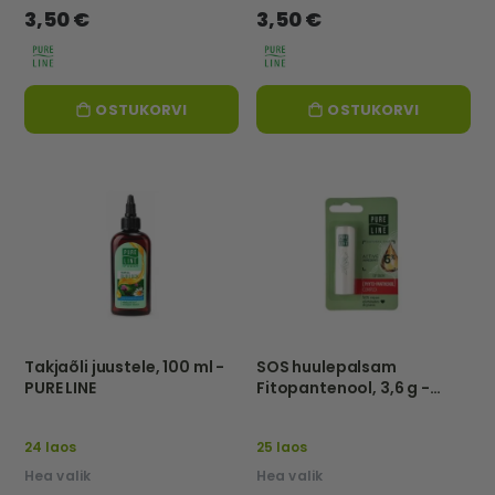
3,50 €
3,50 €
OSTUKORVI
OSTUKORVI
Takjaõli juustele, 100 ml -
SOS huulepalsam
PURE LINE
Fitopantenool, 3,6 g -
PURE LINE
24 laos
25 laos
Hea valik
Hea valik