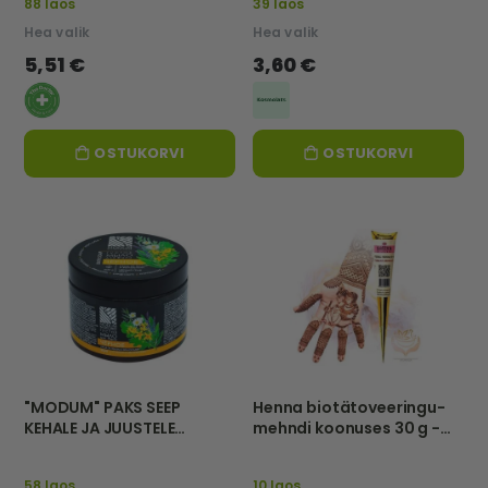
88 laos
39 laos
Hea valik
Hea valik
5,51 €
3,60 €
OSTUKORVI
OSTUKORVI
"MODUM" PAKS SEEP
Henna biotätoveeringu-
KEHALE JA JUUSTELE
mehndi koonuses 30 g -
"MUST", 500 g
Sattva
58 laos
10 laos