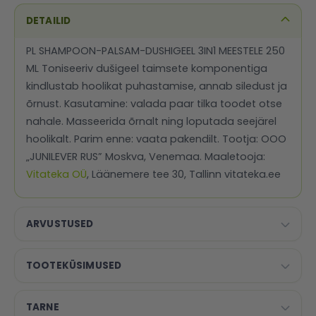
DETAILID
PL SHAMPOON-PALSAM-DUSHIGEEL 3IN1 MEESTELE 250
ML Toniseeriv dušigeel taimsete komponentiga
kindlustab hoolikat puhastamise, annab siledust ja
õrnust. Kasutamine: valada paar tilka toodet otse
nahale. Masseerida õrnalt ning loputada seejärel
hoolikalt. Parim enne: vaata pakendilt. Tootja: OOO
„JUNILEVER RUS” Moskva, Venemaa. Maaletooja:
Vitateka OÜ
, Läänemere tee 30, Tallinn vitateka.ee
ARVUSTUSED
TOOTEKÜSIMUSED
TARNE