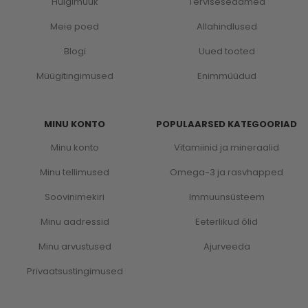
Hulgimüük
Terviseseadmed
Meie poed
Allahindlused
Blogi
Uued tooted
Müügitingimused
Enimmüüdud
MINU KONTO
POPULAARSED KATEGOORIAD
Minu konto
Vitamiinid ja mineraalid
Minu tellimused
Omega-3 ja rasvhapped
Soovinimekiri
Immuunsüsteem
Minu aadressid
Eeterlikud õlid
Minu arvustused
Ajurveeda
Privaatsustingimused