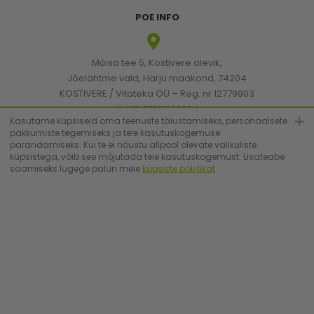
POE INFO
Mõisa tee 5, Kostivere alevik,
Jõelähtme vald, Harju maakond, 74204
KOSTIVERE / Vitateka OÜ – Reg. nr 12779903
KMKR: EE101830894
Kasutame küpsiseid oma teenuste täiustamiseks, personaalsete
pakkumiste tegemiseks ja teie kasutuskogemuse
parandamiseks. Kui te ei nõustu allpool olevate valikuliste
[email protected]
küpsistega, võib see mõjutada teie kasutuskogemust. Lisateabe
saamiseks lugege palun meie
küpsiste poliitikat
.
+372 6683223