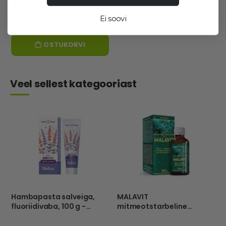
3,91 €
Ei soovi
OSTUKORVI
Veel sellest kategooriast
Hambapasta salveiga,
MALAVIT
fluoriidivaba, 100 g -
mitmeotstarbeline
Herba Denta
hügieenivahend, 50 ml -
VITATEKA