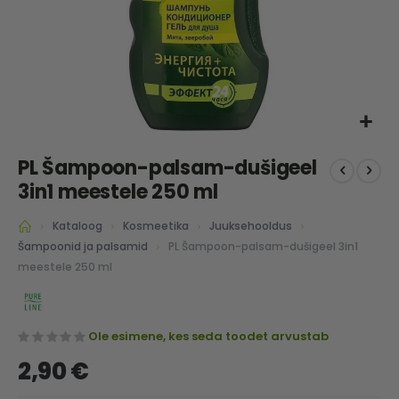
Skip
PL Šampoon-palsam-dušigeel
to
the
3in1 meestele 250 ml
beginning
of
Kataloog
Kosmeetika
Juuksehooldus
the
PL Šampoon-palsam-dušigeel 3in1
Šampoonid ja palsamid
images
meestele 250 ml
gallery
Ole esimene, kes seda toodet arvustab
2,90 €