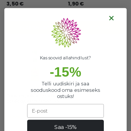
3,50 €
1,90 €
OSTUKORVI
OSTUKORVI
Kas soovid allahindlust?
-15%
Telli uudiskiri ja saa
sooduskood oma esimeseks
Taastav palsam juustele
ostuks!
astelpajuekstraktiga, 250
ml - PURE LINE
Email
28 laos
Hea valik
Saa -15%