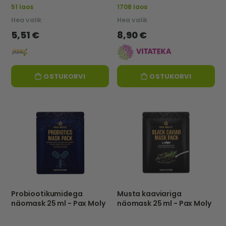
51 laos
1708 laos
Hea valik
Hea valik
5,51 €
8,90 €
OSTUKORVI
OSTUKORVI
Probiootikumidega
Musta kaaviariga
näomask 25 ml - Pax Moly
näomask 25 ml - Pax Moly