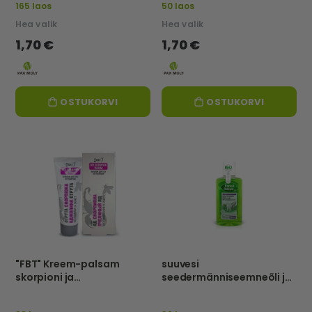
165 laos
50 laos
Hea valik
Hea valik
1,70 €
1,70 €
OSTUKORVI
OSTUKORVI
"FBT" Kreem-palsam
suuvesi
skorpioni ja
seedermänniseemneõli ja
mesilasmürgiga, TAASTAV
salveiga, 250 ml-FOREST
JA KAITSEV, 75ml
BALSAM