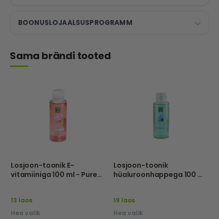
BOONUSLOJAALSUSPROGRAMM
Sama brändi tooted
Losjoon-toonik E-
Losjoon-toonik
vitamiiniga 100 ml - Pure
hüaluroonhappega 100 ml
Line
- Pure Line
13 laos
19 laos
Hea valik
Hea valik