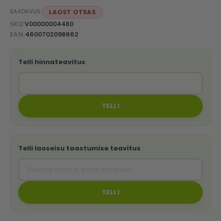
SAADAVUS:
LAOST OTSAS
SKU
V00000004480
EAN
4600702098662
Telli hinnateavitus
TELLI
Telli laoseisu taastumise teavitus
TELLI