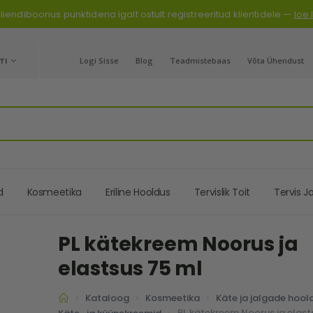
liendiboonus punktidena igalt ostult registreeritud klientidele —
loe
GE
TI
Logi Sisse
Blog
Teadmistebaas
Võta Ühendust
d
Kosmeetika
Eriline Hooldus
Tervislik Toit
Tervis J
PL kätekreem Noorus ja
elastsus 75 ml
Kataloog
Kosmeetika
Käte ja jalgade hool
PL kätekreem Noorus ja elast