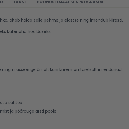
ED
TARNE
BOONUSLOJAALSUSPROGRAMM
a, aitab hoida selle pehme ja elastse ning imendub kiiresti.
seks kätenaha hoolduseks.
 ning masseerige õrnalt kuni kreem on täielikult imendunud.
sosa suhtes
amist ja pöörduge arsti poole