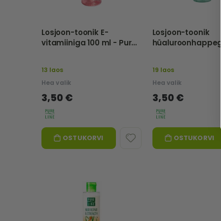
Losjoon-toonik E-
Losjoon-toonik
vitamiiniga 100 ml - Pure
hüaluroonhappeg
Line
ml - Pure Line
13 laos
19 laos
Hea valik
Hea valik
3,50 €
3,50 €
OSTUKORVI
OSTUKORVI