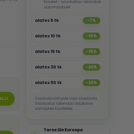
toodet - soodustus rakendub
automaatselt.
alates 5 tk
-7%
alates 10 tk
-10%
alates 15 tk
-15%
alates 30 tk
-20%
alates 50 tk
-30%
Sooduskoodi pole vaja sisestada.
ELLI
Soodustus rakendub ostukorvis
samadele toodetele.
Tarne üle Euroopa