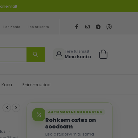
 lähemalt
Loo Konto
Loo Ärikonto
Tere tulemast
Minu konto
Cart
a Kodu
Enimmüüdud
AUTOMAATNE SOODUSTUS
Rohkem ostes on
soodsam
dus
Lisa ostukorvi mitu sama
sus 75 ml