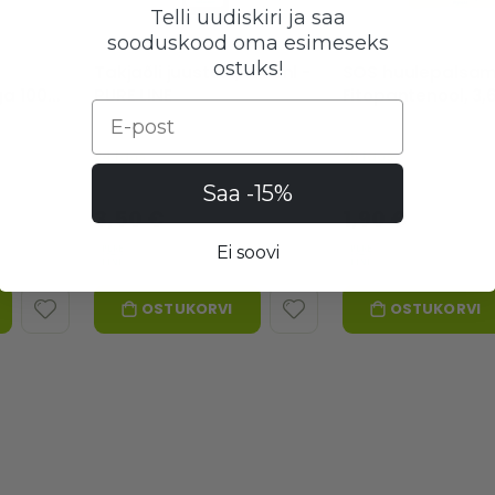
Telli uudiskiri ja saa
sooduskood oma esimeseks
ostuks!
Takjaõli juustele, 100 ml -
SOS huulepalsa
a 100
PURE LINE
Fitopantenool, 3,6
Email
PURE LINE
24 laos
25 laos
Hea valik
Hea valik
Saa -15%
3,50 €
1,90 €
Ei soovi
OSTUKORVI
OSTUKORVI