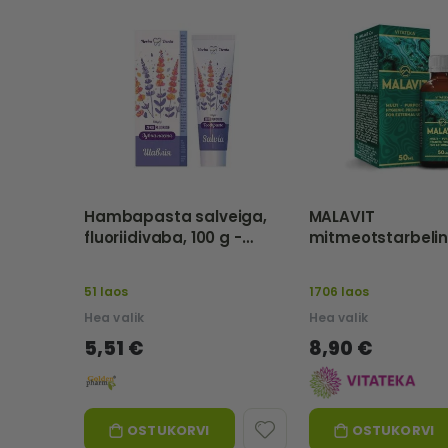
Hambapasta salveiga,
MALAVIT
fluoriidivaba, 100 g -
mitmeotstarbeli
Herba Denta
hügieenivahend, 
VITATEKA
51 laos
1706 laos
Hea valik
Hea valik
5,51 €
8,90 €
OSTUKORVI
OSTUKORVI