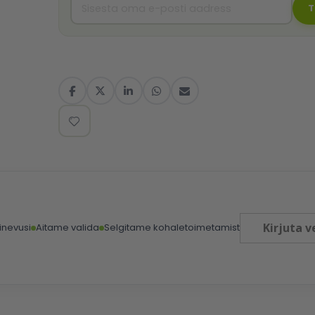
T
Kirjuta v
inevusi
Aitame valida
Selgitame kohaletoimetamist