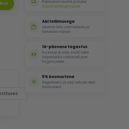
Pakiautomaadid ja kuller.
ELLI
Soodsad tingimused
Abi tellimusega
Aitame ostu vormistada ja
tarneviisi valida.
14-päevane tagastus
Kui kaup ei sobi, saab selle
tagastada vastavalt poe
tingimustele.
5% boonustena
Registreeru ja saa ostude eest
boonuseid.
estluses