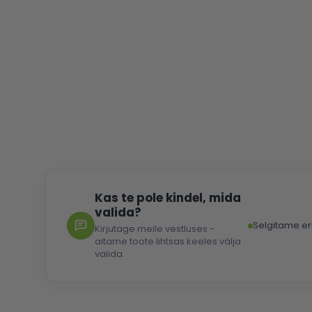
images
gallery
Kas te pole kindel, mida
valida?
Selgitame er
Kirjutage meile vestluses -
aitame toote lihtsas keeles välja
valida.