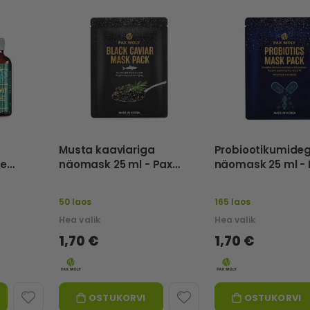
Musta kaaviariga
Probiootikumide
ne
näomask 25 ml - Pax
näomask 25 ml - 
50 ml -
Moly
Moly
50 laos
165 laos
Hea valik
Hea valik
1,70 €
1,70 €
OSTUKORVI
OSTUKORVI