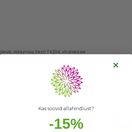
alevik, Harjumaa, Eesti 74204, vitateka.ee
Kas soovid allahindlust?
-15%