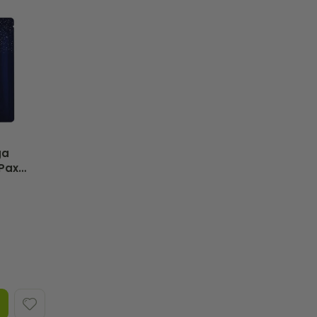
ga
Pax