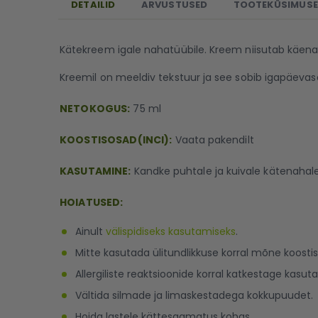
DETAILID
ARVUSTUSED
TOOTEKÜSIMUS
Kätekreem igale nahatüübile. Kreem niisutab käenahk
Kreemil on meeldiv tekstuur ja see sobib igapäeva
NETOKOGUS:
75 ml
KOOSTISOSAD(INCI):
Vaata pakendilt
KASUTAMINE:
Kandke puhtale ja kuivale kätenahale
HOIATUSED:
Ainult
välispidiseks kasutamiseks
.
Mitte kasutada ülitundlikkuse korral mõne koosti
Allergiliste reaktsioonide korral katkestage kasut
Vältida silmade ja limaskestadega kokkupuudet.
Hoida lastele kättesaamatus kohas.