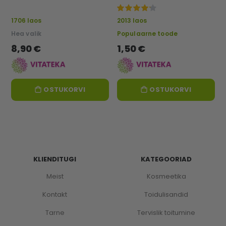
hügieenivahend, 50 ml -
VITATEKA
100%
1706 laos
2013 laos
Hea valik
Populaarne toode
8,90 €
1,50 €
OSTUKORVI
OSTUKORVI
KLIENDITUGI
KATEGOORIAD
Meist
Kosmeetika
Kontakt
Toidulisandid
Tarne
Tervislik toitumine