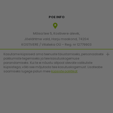
POE INFO
Mõisa tee 5, Kostivere alevik,
Jõelähtme vald, Harju maakond, 74204
KOSTIVERE / Vitateka OÜ – Reg. nr 12779903
KMKR: EE101830894
Kasutame küpsiseid oma teenuste täiustamiseks, personaalsete
pakkumiste tegemiseks ja teie kasutuskogemuse
parandamiseks. Kui te ei nõustu allpool olevate valikuliste
[email protected]
küpsistega, võib see mõjutada teie kasutuskogemust. Lisateabe
saamiseks lugege palun meie
küpsiste poliitikat
.
+372 6683223