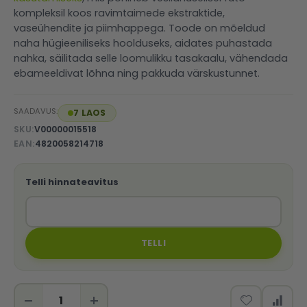
kompleksil koos ravimtaimede ekstraktide,
vaseühendite ja piimhappega. Toode on mõeldud
naha hügieeniliseks hoolduseks, aidates puhastada
nahka, säilitada selle loomulikku tasakaalu, vähendada
ebameeldivat lõhna ning pakkuda värskustunnet.
SAADAVUS:
7 LAOS
SKU
V00000015518
EAN
4820058214718
Telli hinnateavitus
TELLI