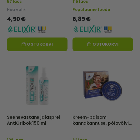
57 laos
115 laos
Hea valik
Populaarne toode
4,90 €
6,89 €
OSTUKORVI
OSTUKORVI
Seenevastane jalasprei
Kreem-palsam
AntiGribok 150 ml
kannakannuse, pöiavõlvi
muhke ja podagra korral
10 ml - Elixir
108 laos
62 laos