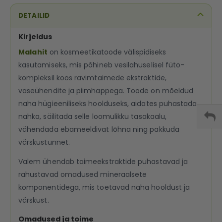
DETAILID
Kirjeldus
Malahit
on kosmeetikatoode välispidiseks
kasutamiseks, mis põhineb vesilahuselisel füto­
kompleksil koos ravimtaimede ekstraktide,
vaseühendite ja piimhappega. Toode on mõeldud
naha hügieeniliseks hoolduseks, aidates puhastada
nahka, säilitada selle loomulikku tasakaalu,
vähendada ebameeldivat lõhna ning pakkuda
värskustunnet.
Valem ühendab taimeekstraktide puhastavad ja
rahustavad omadused mineraalsete
komponentidega, mis toetavad naha hooldust ja
värskust.
Omadused ja toime