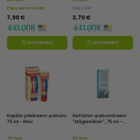
Populaarne toode
Hea valik
7,90 €
2,70 €
OSTUKORVI
OSTUKORVI
Kapilar jalakreem-palsam
Naftalan-palsamkreem
75 ml - Elixir
"Mägieeliksiir", 75 ml –
Elixir
49 laos
35 laos