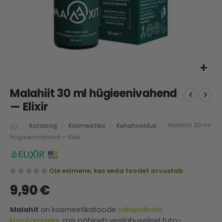
Skip
Malahiit 30 ml hügieenivahend
to
the
— Elixir
beginning
of
Malahiit 30 ml
Kataloog
Kosmeetika
Kehahooldus
the
hügieenivahend — Elixir
images
gallery
Ole esimene, kes seda toodet arvustab
9,90 €
Malahit
on kosmeetikatoode
välispidiseks
kasutamiseks
, mis põhineb vesilahuselisel füto­