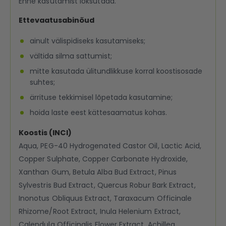
Enne kasutamist loksutada.
Ettevaatusabinõud
ainult välispidiseks kasutamiseks;
vältida silma sattumist;
mitte kasutada ülitundlikkuse korral koostisosade
suhtes;
ärrituse tekkimisel lõpetada kasutamine;
hoida laste eest kättesaamatus kohas.
Koostis (INCI)
Aqua, PEG-40 Hydrogenated Castor Oil, Lactic Acid,
Copper Sulphate, Copper Carbonate Hydroxide,
Xanthan Gum, Betula Alba Bud Extract, Pinus
Sylvestris Bud Extract, Quercus Robur Bark Extract,
Inonotus Obliquus Extract, Taraxacum Officinale
Rhizome/Root Extract, Inula Helenium Extract,
Calendula Officinalis Flower Extract, Achillea