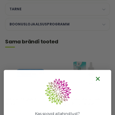
TARNE
BOONUSLOJAALSUSPROGRAMM
Sama brändi tooted
Menovazil geel 40 ml,
Küünte seenevastased
ELIXIR
tilgad 15 ml - ELIXIR
Kas soovid allahindlust?
90%
96%