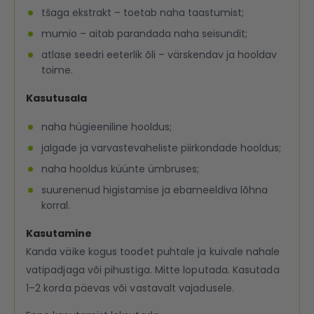
tšaga ekstrakt – toetab naha taastumist;
mumio – aitab parandada naha seisundit;
atlase seedri eeterlik õli – värskendav ja hooldav
toime.
Kasutusala
naha hügieeniline hooldus;
jalgade ja varvastevaheliste piirkondade hooldus;
naha hooldus küünte ümbruses;
suurenenud higistamise ja ebameeldiva lõhna
korral.
Kasutamine
Kanda väike kogus toodet puhtale ja kuivale nahale
vatipadjaga või pihustiga. Mitte loputada. Kasutada
1–2 korda päevas või vastavalt vajadusele.