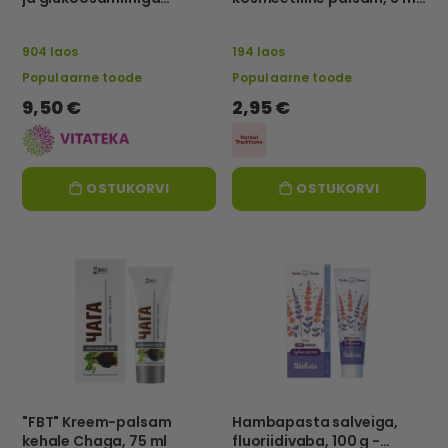
"HorseBoost", 200 m -
– Herbal Traditions
VITATEKA
904 laos
194 laos
Populaarne toode
Populaarne toode
9,50 €
2,95 €
OSTUKORVI
OSTUKORVI
"FBT" Kreem-palsam
Hambapasta salveiga,
kehale Chaga, 75 ml
fluoriidivaba, 100 g -