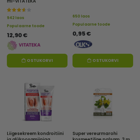
ml-VITATEKA
87%
650 laos
942 laos
Populaarne toode
Populaarne toode
0,95 €
12,90 €
OSTUKORVI
OSTUKORVI
Liigesekreem kondroitiini
Super vereurmarohi
ja glükoosamiiniga
kosmeetiline palsam, 3 ml