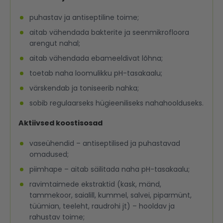
puhastav ja antiseptiline toime;
aitab vähendada bakterite ja seenmikrofloora
arengut nahal;
aitab vähendada ebameeldivat lõhna;
toetab naha loomulikku pH-tasakaalu;
värskendab ja toniseerib nahka;
sobib regulaarseks hügieeniliseks nahahoolduseks.
Aktiivsed koostisosad
vaseühendid – antiseptilised ja puhastavad
omadused;
piimhape – aitab säilitada naha pH-tasakaalu;
ravimtaimede ekstraktid (kask, mänd,
tammekoor, saialill, kummel, salvei, piparmünt,
tüümian, teeleht, raudrohi jt) – hooldav ja
rahustav toime;