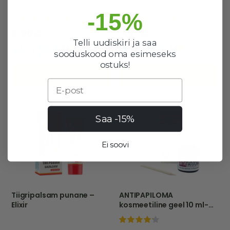
424 laos
252 laos
-15%
Populaarne toode
Populaarne toode
5,90 €
6,89 €
Telli uudiskiri ja saa
sooduskood oma esimeseks
ostuks!
OSTUKORVI
OSTUKORVI
Email
Saa -15%
Ei soovi
Tiigripalsam punane –
ANTIPAPILOMA
Elixir
kosmeetiline geel 10 ml-
ELEXIR
100%