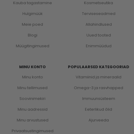
Kauba tagastamine
Kosmetseutika
Hulgimüük
Terviseseadmed
Meie poed
Allahindlused
Blogi
Uued tooted
Müügitingimused
Enimmüüdud
MINU KONTO
POPULAARSED KATEGOORIAD
Minu konto
Vitamiinid ja mineraalid
Minu tellimused
Omega-3 ja rasvhapped
Soovinimekiri
Immuunsüsteem
Minu aadressid
Eeterlikud õlid
Minu arvustused
Ajurveeda
Privaatsustingimused