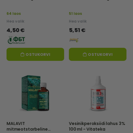
Herba Denta
64 laos
51 laos
Hea valik
Hea valik
4,50 €
5,51 €
OSTUKORVI
OSTUKORVI
MALAVIT
Vesinikperoksiidi lahus 3%
mitmeotstarbeline
100 ml - Vitateka