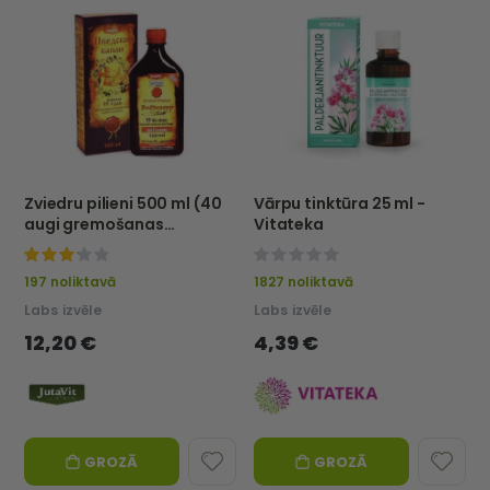
Vitateka
Vitateka
Zviedru pilieni 500 ml (40
Vārpu tinktūra 25 ml -
augi gremošanas
Vitateka
traktam) — JutaVit
75%
0%
197 noliktavā
1827 noliktavā
Labs izvēle
Labs izvēle
12,20 €
4,39 €
GROZĀ
GROZĀ