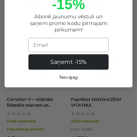
-15%
Abonē jaunumu vēstuli un
saņem promo kodu pirmajam
GROZĀ
GROZĀ
pirkumam!
Email
Saņemt -15%
Nevajag
Corvalol-V – dabisks
Paprikas tinktūra 25ml
līdzeklis mieram un
VITATEKA
miegam, 25 ml – Vitateka
0%
0%
1449 noliktavā
1555 noliktavā
Populārs produkts
Labs izvēle