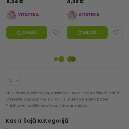
6,34 €
4,39 €
GROZĀ
GROZĀ
«Tinktūras» apvieno augu tinktūras un ekstraktus šķidrā veidā:
atsevišķu augu un maisījumu, uz ūdens vai spirta bāzes.
Tinktūru var izvēlēties pēc sastāva un mērķa.
Kas ir šajā kategorijā