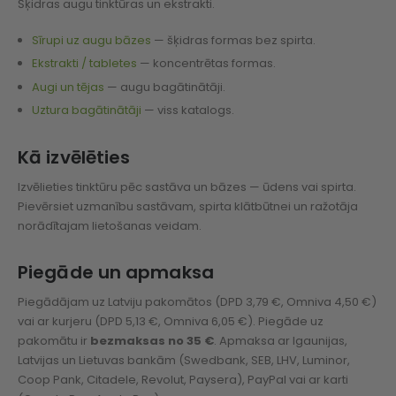
Šķidras augu tinktūras un ekstrakti.
Sīrupi uz augu bāzes
— šķidras formas bez spirta.
Ekstrakti / tabletes
— koncentrētas formas.
Augi un tējas
— augu bagātinātāji.
Uztura bagātinātāji
— viss katalogs.
Kā izvēlēties
Izvēlieties tinktūru pēc sastāva un bāzes — ūdens vai spirta.
Pievērsiet uzmanību sastāvam, spirta klātbūtnei un ražotāja
norādītajam lietošanas veidam.
Piegāde un apmaksa
Piegādājam uz Latviju pakomātos (DPD 3,79 €, Omniva 4,50 €)
vai ar kurjeru (DPD 5,13 €, Omniva 6,05 €). Piegāde uz
pakomātu ir
bezmaksas no 35 €
. Apmaksa ar Igaunijas,
Latvijas un Lietuvas bankām (Swedbank, SEB, LHV, Luminor,
Coop Pank, Citadele, Revolut, Paysera), PayPal vai ar karti