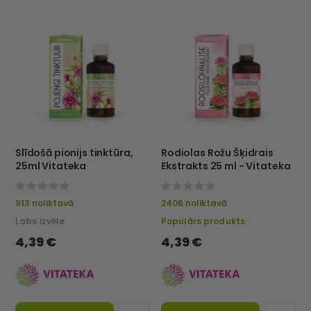
Slīdošā pionijs tinktūra,
Rodiolas Rožu Šķidrais
25ml Vitateka
Ekstrakts 25 ml - Vitateka
0%
0%
913 noliktavā
2406 noliktavā
Labs izvēle
Populārs produkts
4,39 €
4,39 €