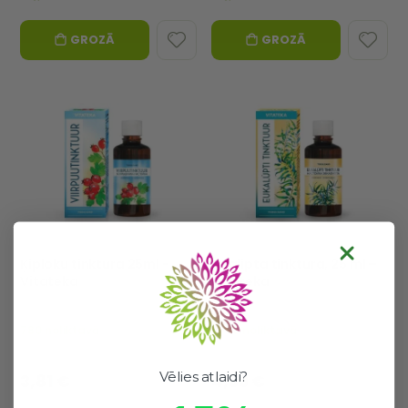
GROZĀ
GROZĀ
Ķiploku tinktūra 25ml -
Eikalipta tinktūra, 25 ml –
Vitateka
Vitateka
0%
0%
780 noliktavā
2938 noliktavā
Labs izvēle
Labs izvēle
3,81 €
4,39 €
Vēlies atlaidi?