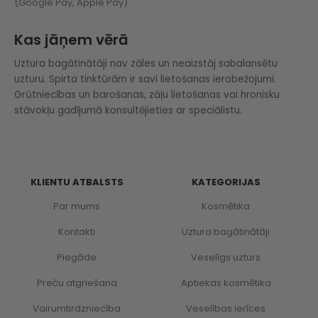
(Google Pay, Apple Pay).
Kas jāņem vērā
Uztura bagātinātāji nav zāles un neaizstāj sabalansētu
uzturu. Spirta tinktūrām ir savi lietošanas ierobežojumi.
Grūtniecības un barošanas, zāļu lietošanas vai hronisku
stāvokļu gadījumā konsultējieties ar speciālistu.
KLIENTU ATBALSTS
KATEGORIJAS
Par mums
Kosmētika
Kontakti
Uztura bagātinātāji
Piegāde
Veselīgs uzturs
Preču atgriešana
Aptiekas kosmētika
Vairumtirdzniecība
Veselības ierīces