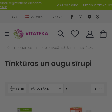
Pašu ražošana — zīmols Vitateka, produkti, ko ražojam paši.
Skatīt →
VALŪTA
VALODA
LINKS
EUR
LATVISKI
Toggle
Cart
Nav
KATALOGS
UZTURA BAGĀTINĀTĀJI
TINKTŪRAS
Tinktūras un augu sīrupi
Iestatīt
FILTRI
augošu
secību