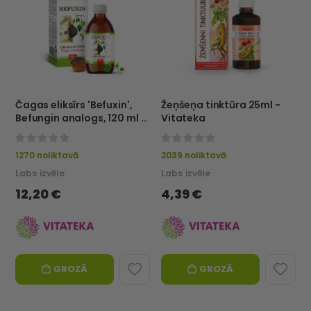
Smiltsērkšķu eļļas kapsulas Forte 500 mg, 60 gab. - VITATEKA
Samahan zāļu dzēriens, 10 x 4 g - Link Natural
Čagas eliksīrs 'Befuxin',
Žeņšeņa tinktūra 25ml -
Befungin analogs, 120 ml -
Vitateka
Rating:
Rating:
0%
0%
Vitateka
7,71 €
6,73 €
0%
0%
1270 noliktavā
2039 noliktavā
Vitateka
Link Natural Products
Labs izvēle
Labs izvēle
Āpša tauku kapsulas N120 — SUSTAMED | Fitosila
PSORIX aktīvais krēms (CBD + mumio) 50 ml - VITATEKA
12,20 €
4,39 €
Vērtējums:
Rating:
100%
0%
13,56 €
8,69 €
FitoSila
Vitateka
GROZĀ
GROZĀ
Žeņšeņa tinktūra 25ml - Vitateka
Kampara eļļa 25 ml - Vitateka
Rating:
Rating:
0%
0%
4,39 €
4,39 €