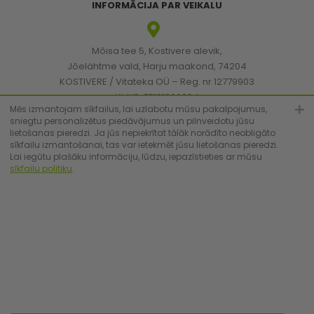
INFORMĀCIJA PAR VEIKALU
Mõisa tee 5, Kostivere alevik,
Jõelähtme vald, Harju maakond, 74204
KOSTIVERE / Vitateka OÜ – Reg. nr 12779903
KMKR: EE101830894
Mēs izmantojam sīkfailus, lai uzlabotu mūsu pakalpojumus,
sniegtu personalizētus piedāvājumus un pilnveidotu jūsu
lietošanas pieredzi. Ja jūs nepiekrītat tālāk norādīto neobligāto
[email protected]
sīkfailu izmantošanai, tas var ietekmēt jūsu lietošanas pieredzi.
Lai iegūtu plašāku informāciju, lūdzu, iepazīstieties ar mūsu
sīkfailu politiku
.
+372 6683223
© Vitateka 2026. All Rights Reserved.