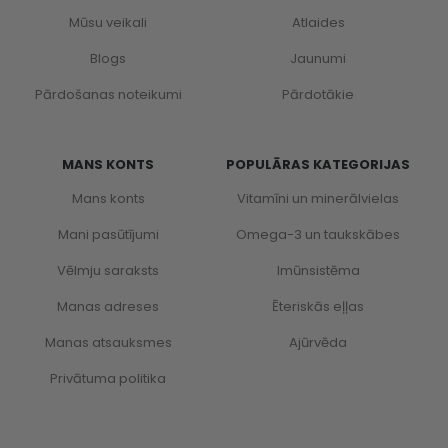
Mūsu veikali
Atlaides
Blogs
Jaunumi
Pārdošanas noteikumi
Pārdotākie
MANS KONTS
POPULĀRAS KATEGORIJAS
Mans konts
Vitamīni un minerālvielas
Mani pasūtījumi
Omega-3 un taukskābes
Vēlmju saraksts
Imūnsistēma
Manas adreses
Ēteriskās eļļas
Manas atsauksmes
Ajūrvēda
Privātuma politika