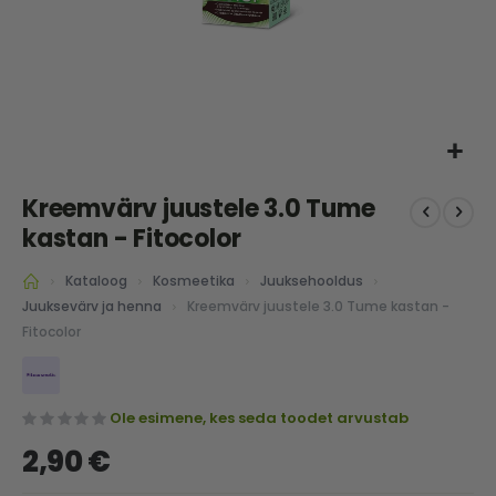
Skip
Kreemvärv juustele 3.0 Tume
to
the
kastan - Fitocolor
beginning
of
Kataloog
Kosmeetika
Juuksehooldus
the
Kreemvärv juustele 3.0 Tume kastan -
Juuksevärv ja henna
images
Fitocolor
gallery
Ole esimene, kes seda toodet arvustab
2,90 €