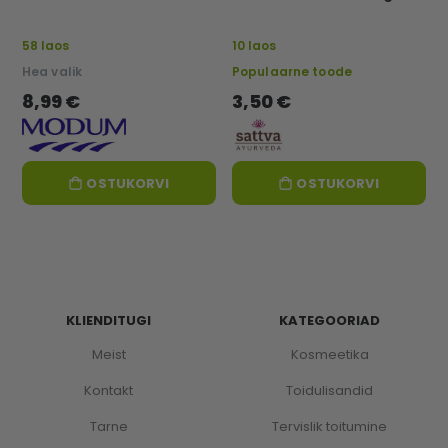
"MUST", 500 g
Sattva
58 laos
10 laos
Hea valik
Populaarne toode
8,99 €
3,50 €
OSTUKORVI
OSTUKORVI
KLIENDITUGI
KATEGOORIAD
Meist
Kosmeetika
Kontakt
Toidulisandid
Tarne
Tervislik toitumine