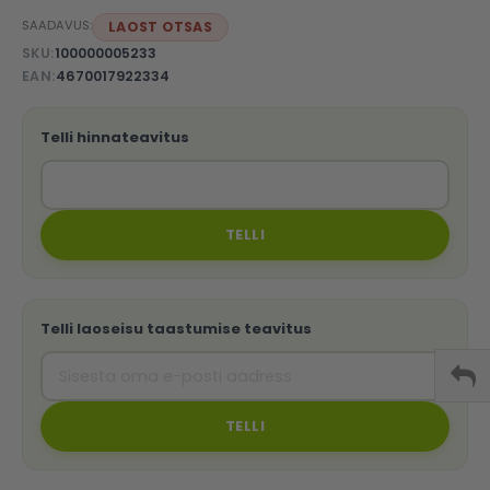
SAADAVUS:
LAOST OTSAS
SKU
100000005233
EAN
4670017922334
Telli hinnateavitus
TELLI
Telli laoseisu taastumise teavitus
TELLI