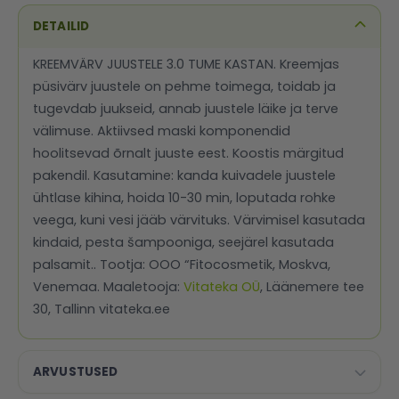
DETAILID
KREEMVÄRV JUUSTELE 3.0 TUME KASTAN. Kreemjas
püsivärv juustele on pehme toimega, toidab ja
tugevdab juukseid, annab juustele läike ja terve
välimuse. Aktiivsed maski komponendid
hoolitsevad õrnalt juuste eest. Koostis märgitud
pakendil. Kasutamine: kanda kuivadele juustele
ühtlase kihina, hoida 10-30 min, loputada rohke
veega, kuni vesi jääb värvituks. Värvimisel kasutada
kindaid, pesta šampooniga, seejärel kasutada
palsamit.. Tootja: OOO “Fitocosmetik, Moskva,
Venemaa. Maaletooja:
Vitateka OÜ
, Läänemere tee
30, Tallinn vitateka.ee
ARVUSTUSED