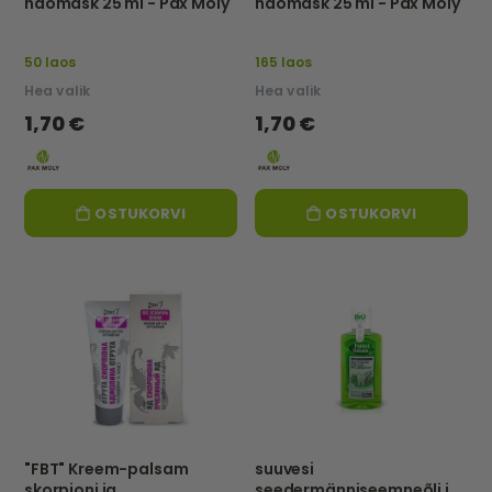
näomask 25 ml - Pax Moly
näomask 25 ml - Pax Moly
50 laos
165 laos
Hea valik
Hea valik
1,70 €
1,70 €
OSTUKORVI
OSTUKORVI
"FBT" Kreem-palsam
suuvesi
skorpioni ja
seedermänniseemneõli ja