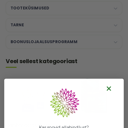
TOOTEKÜSIMUSED
TARNE
BOONUSLOJAALSUSPROGRAMM
Veel sellest kategooriast
Hambapasta salveiga,
MALAVIT
Kas soovid allahindlust?