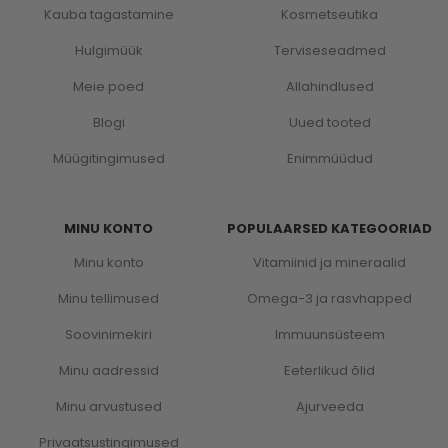
Kauba tagastamine
Kosmetseutika
Hulgimüük
Terviseseadmed
Meie poed
Allahindlused
Blogi
Uued tooted
Müügitingimused
Enimmüüdud
MINU KONTO
POPULAARSED KATEGOORIAD
Minu konto
Vitamiinid ja mineraalid
Minu tellimused
Omega-3 ja rasvhapped
Soovinimekiri
Immuunsüsteem
Minu aadressid
Eeterlikud õlid
Minu arvustused
Ajurveeda
Privaatsustingimused