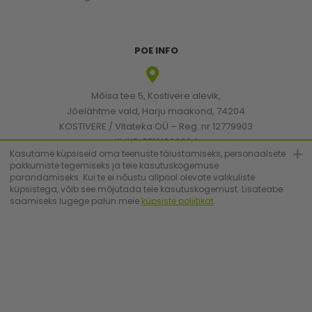
POE INFO
Mõisa tee 5, Kostivere alevik,
Jõelähtme vald, Harju maakond, 74204
KOSTIVERE / Vitateka OÜ – Reg. nr 12779903
KMKR: EE101830894
Kasutame küpsiseid oma teenuste täiustamiseks, personaalsete
pakkumiste tegemiseks ja teie kasutuskogemuse
parandamiseks. Kui te ei nõustu allpool olevate valikuliste
[email protected]
küpsistega, võib see mõjutada teie kasutuskogemust. Lisateabe
saamiseks lugege palun meie
küpsiste poliitikat
.
+372 6683223