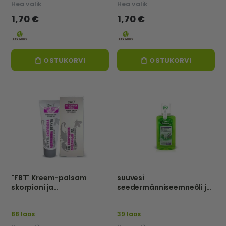
Hea valik
Hea valik
1,70 €
1,70 €
OSTUKORVI
OSTUKORVI
"FBT" Kreem-palsam
suuvesi
skorpioni ja
seedermänniseemneõli ja
mesilasmürgiga, TAASTAV
salveiga, 250 ml-FOREST
JA KAITSEV, 75ml
BALSAM
88 laos
39 laos