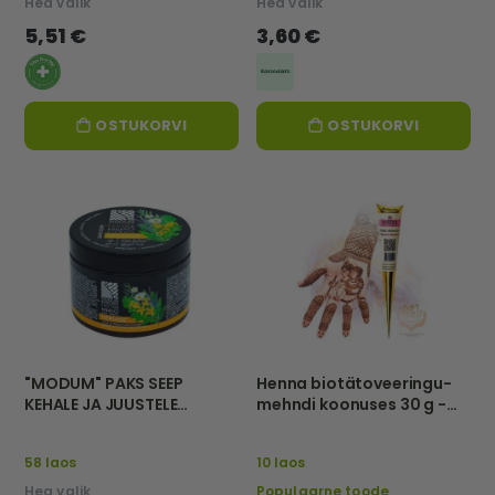
Hea valik
Hea valik
5,51 €
3,60 €
OSTUKORVI
OSTUKORVI
"MODUM" PAKS SEEP
Henna biotätoveeringu-
KEHALE JA JUUSTELE
mehndi koonuses 30 g -
"MUST", 500 g
Sattva
58 laos
10 laos
Hea valik
Populaarne toode