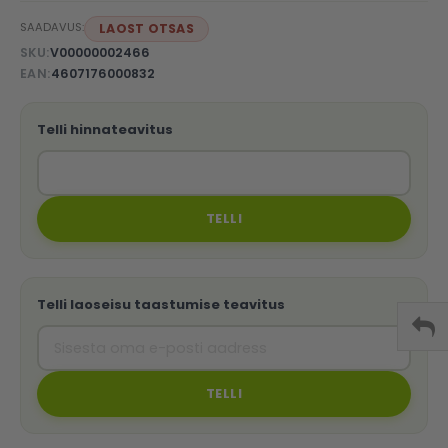
SAADAVUS:
LAOST OTSAS
SKU
V00000002466
EAN
4607176000832
Telli hinnateavitus
TELLI
Telli laoseisu taastumise teavitus
TELLI