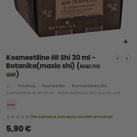
Skip
Kosmeetiline õli Shi 30 ml -
to
the
Botanika(maslo shi) (масло
beginning
ши)
of
the
Kataloog
Kosmeetika
Kosmeetilised õlid
images
Kosmeetiline õli Shi 30 ml - Botanika(maslo shi) (масло ши)
gallery
Ole esimene, kes seda toodet arvustab
5,90 €