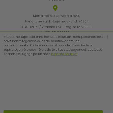
Mõisa tee 5, Kostivere alevik,
Jõelähtme vald, Harju maakond, 74204
KOSTIVERE / Vitateka OÜ – Reg. nr 12779903
KMKR: EE101830894
Kasutame küpsiseid oma teenuste täiustamiseks, personaalsete
pakkumiste tegemiseks ja teie kasutuskogemuse
parandamiseks. Kui te ei nõustu allpool olevate valikuliste
[email protected]
küpsistega, võib see mõjutada teie kasutuskogemust. Lisateabe
saamiseks lugege palun meie
küpsiste poliitikat
.
+372 6683223
© Vitateka 2026. All Rights Reserved.