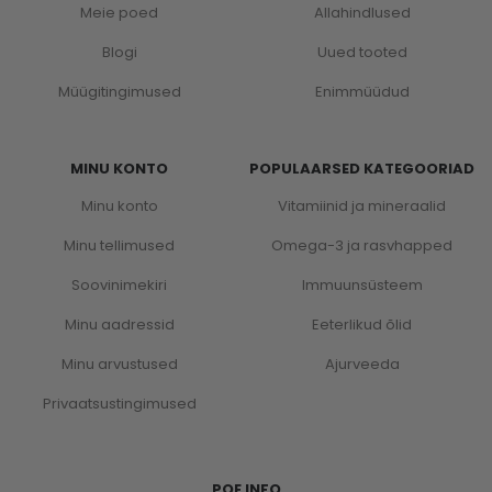
Meie poed
Allahindlused
Blogi
Uued tooted
Müügitingimused
Enimmüüdud
MINU KONTO
POPULAARSED KATEGOORIAD
Minu konto
Vitamiinid ja mineraalid
Minu tellimused
Omega-3 ja rasvhapped
Soovinimekiri
Immuunsüsteem
Minu aadressid
Eeterlikud õlid
Minu arvustused
Ajurveeda
Privaatsustingimused
POE INFO