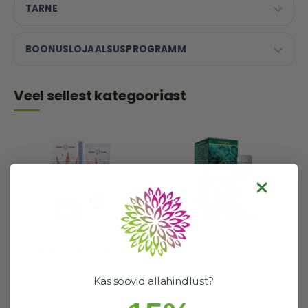
TARNE
BOONUSLOJAALSUSPROGRAMM
Veel sellest kategooriast
Hambapasta salveiga,
MALAVIT
fluoriidivaba, 100 g -
mitmeotstarbeline
Herba Denta
hügieenivahend, 50 ml -
Kas soovid allahindlust?
VITATEKA
51 laos
1708 laos