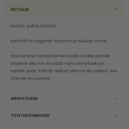
DETAILID
Koostis: puhas kariteõli.
Kariteõlil on sügavalt rahustav ja niisutav toime.
Kasutamine: nahale kandes jätab ta selle pinnale
õhukese kile, mis muudab naha sametiseks ja
kaitseb seda. Säilitab niiskust pikema aja jooksul. Hea
vitamiin ka juustele.
ARVUSTUSED
TOOTEKÜSIMUSED