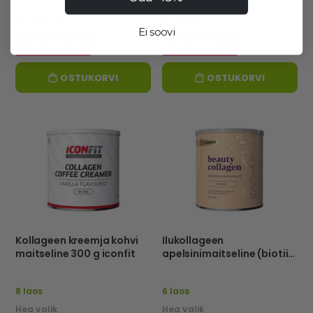
14,00 €
6,89 €
Ei soovi
OSTUKORVI
OSTUKORVI
Kollageen kreemja kohvi
Ilukollageen
maitseline 300 g iconfit
apelsinimaitseline (biotiin,
hüaluroonhape, e-
vitamiin) 300 g iconfit
8 laos
6 laos
Hea valik
Hea valik