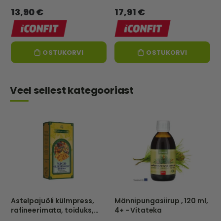
13,90 €
17,91 €
OSTUKORVI
OSTUKORVI
Veel sellest kategooriast
Astelpajuõli külmpress,
Männipungasiirup , 120 ml,
rafineerimata, toiduks,
4+ - Vitateka
250 ml – Naturaalsed õlid