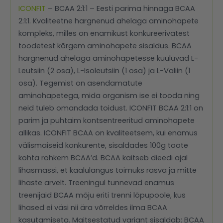
ICONFIT
– BCAA 2:1:1 – Eesti parima hinnaga BCAA
2:1:1. Kvaliteetne hargnenud ahelaga aminohapete
kompleks, milles on enamikust konkureerivatest
toodetest kõrgem aminohapete sisaldus. BCAA
hargnenud ahelaga aminohapetesse kuuluvad L-
Leutsiin (2 osa), L-Isoleutsiin (1 osa) ja L-Valiin (1
osa). Tegemist on asendamatute
aminohapetega, mida organism ise ei tooda ning
neid tuleb omandada toidust. ICONFIT BCAA 2:1:1 on
parim ja puhtaim kontsentreeritud aminohapete
allikas. ICONFIT BCAA on kvaliteetsem, kui enamus
välismaiseid konkurente, sisaldades 100g toote
kohta rohkem BCAA’d. BCAA kaitseb dieedi ajal
lihasmassi, et kaalulangus toimuks rasva ja mitte
lihaste arvelt. Treeningul tunnevad enamus
treenijaid BCAA mõju eriti trenni lõpupoole, kus
lihased ei väsi nii ära võrreldes ilma BCAA
kasutamiseta. Maitsestatud variant sisaldab: BCAA