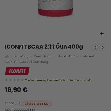
Skip
ICONFIT BCAA 2:1:1 Õun 400g
to
the
Kataloog
Tervislik toit
Tervislikud maiustused
beginning
of
ICONFIT BCAA 2:1:1 Õun 400g
the
images
gallery
Ole esimene, kes seda toodet arvustab
16,90 €
SAADAVUS:
LAOST OTSAS
SKU
100000007357