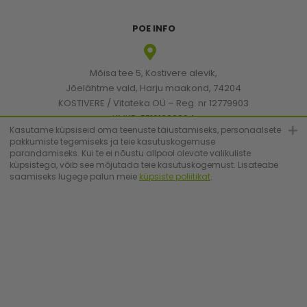
POE INFO
Mõisa tee 5, Kostivere alevik,
Jõelähtme vald, Harju maakond, 74204
KOSTIVERE / Vitateka OÜ – Reg. nr 12779903
KMKR: EE101830894
Kasutame küpsiseid oma teenuste täiustamiseks, personaalsete
pakkumiste tegemiseks ja teie kasutuskogemuse
parandamiseks. Kui te ei nõustu allpool olevate valikuliste
[email protected]
küpsistega, võib see mõjutada teie kasutuskogemust. Lisateabe
saamiseks lugege palun meie
küpsiste poliitikat
.
+372 6683223