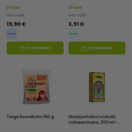
31 laos
23 laos
Hea valik
Hea valik
19,90 €
3,91 €
OSTUKORVI
OSTUKORVI
Taiga koorekohv 150 g
Maarjaohaka toiduõli,
rafineerimata, 250 ml-
NATURALNIE MASLA