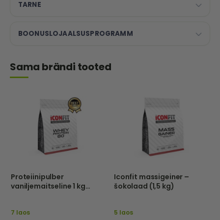
TARNE
BOONUSLOJAALSUSPROGRAMM
Sama brändi tooted
Proteiinipulber
Iconfit massigeiner –
vaniljemaitseline 1 kg
šokolaad (1,5 kg)
iconfit
7 laos
5 laos