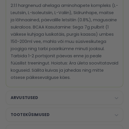
2:1:1 hargnenud ahelaga aminohapete kompleks (L-
Leutsiin, L-Isoleutsiin, L-Valiin), Sidrunhape, maitse
ja lõhnaained, päevalille letsitiin (0.8%), magusaine
sukraloos. BCAA Kasutamine: Sega 7g pulbrit (1
väikese kuhjaga lusikatäis, purgis kaasas) umbes
150-200ml vee, mahla või muu süsivesikutega
joogiga ning tarbi paarikümne minuti jooksul.
Tarbida 1-2 portsjonit päevas enne ja peale
füüsilist treeningut. Hoiatus: Ära ületa soovitatavaid
koguseid. Säilita kuivas ja jahedas ning mitte
otsese päikesevalguse käes.
ARVUSTUSED
TOOTEKÜSIMUSED