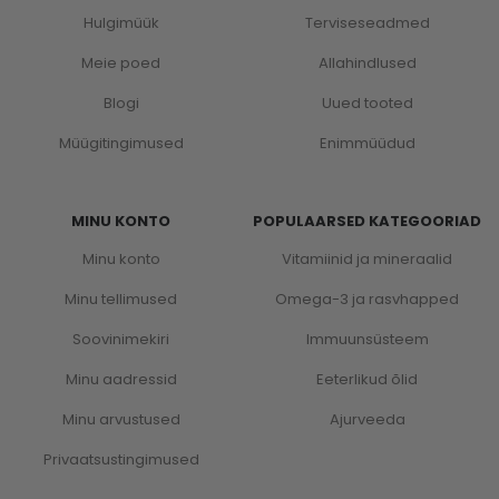
Hulgimüük
Terviseseadmed
Meie poed
Allahindlused
Blogi
Uued tooted
Müügitingimused
Enimmüüdud
MINU KONTO
POPULAARSED KATEGOORIAD
Minu konto
Vitamiinid ja mineraalid
Minu tellimused
Omega-3 ja rasvhapped
Soovinimekiri
Immuunsüsteem
Minu aadressid
Eeterlikud õlid
Minu arvustused
Ajurveeda
Privaatsustingimused