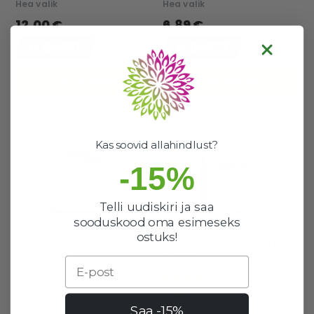
Hea valik
Hea valik
12,00 €
6,89 €
OSTUKORVI
OSTUKORVI
Kas soovid allahindlust?
-15%
Telli uudiskiri ja saa
sooduskood oma esimeseks
ostuks!
Beeta-alaniini pulber 300
Magneesiumihelbed 1 kg
g - Iconfit
iconfit
Email
100%
2 laos
13 laos
Saa -15%
Hea valik
Hea valik