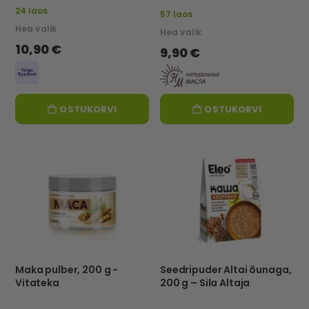
24 laos
57 laos
Hea valik
Hea valik
10,90 €
9,90 €
OSTUKORVI
OSTUKORVI
Maka pulber, 200 g -
Seedripuder Altai õunaga,
Vitateka
200 g – Sila Altaja