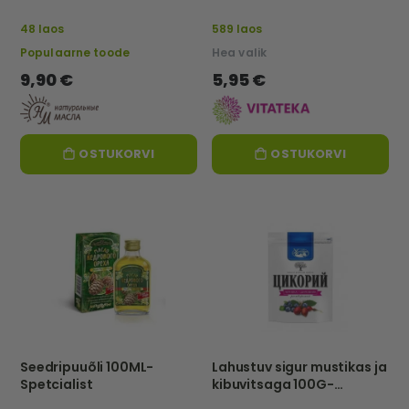
48 laos
589 laos
Populaarne toode
Hea valik
9,90 €
5,95 €
OSTUKORVI
OSTUKORVI
Seedripuuõli 100ML-
Lahustuv sigur mustikas ja
Spetcialist
kibuvitsaga 100G-
HUTOROK