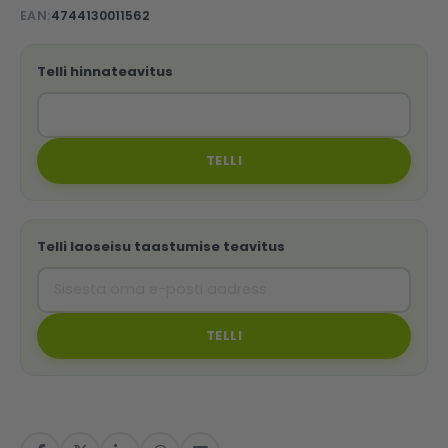
EAN
4744130011562
Telli hinnateavitus
TELLI
Telli laoseisu taastumise teavitus
TELLI