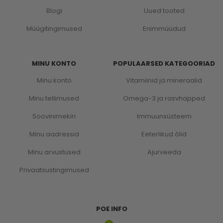
Blogi
Uued tooted
Müügitingimused
Enimmüüdud
MINU KONTO
POPULAARSED KATEGOORIAD
Minu konto
Vitamiinid ja mineraalid
Minu tellimused
Omega-3 ja rasvhapped
Soovinimekiri
Immuunsüsteem
Minu aadressid
Eeterlikud õlid
Minu arvustused
Ajurveeda
Privaatsustingimused
POE INFO