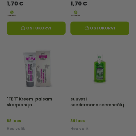
1,70 €
1,70 €
OSTUKORVI
OSTUKORVI
"FBT" Kreem-palsam
suuvesi
skorpioni ja
seedermänniseemneõli ja
mesilasmürgiga, TAASTAV
salveiga, 250 ml-FOREST
JA KAITSEV, 75ml
BALSAM
88 laos
39 laos
Hea valik
Hea valik