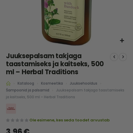
Skip
Juuksepalsam takjaga
to
the
taastamiseks ja kaitseks, 500
beginning
ml – Herbal Traditions
of
the
Kataloog
Kosmeetika
Juuksehooldus
images
Juuksepalsam takjaga taastamiseks
Šampoonid ja palsamid
gallery
ja kaitseks, 500 ml – Herbal Traditions
Ole esimene, kes seda toodet arvustab
3,96 €