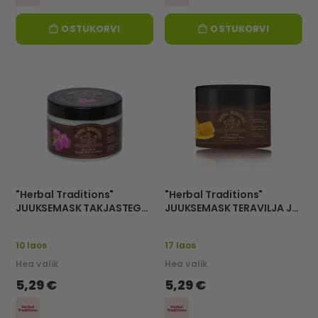
OSTUKORVI
OSTUKORVI
"Herbal Traditions"
"Herbal Traditions"
JUUKSEMASK TAKJASTEGA,
JUUKSEMASK TERAVILJA JA
TAASTAV JA KAITSEV, 300
MEEGA KAHJUSTATUD
ML
JUUSTELE, 300ML
10 laos
17 laos
Hea valik
Hea valik
5,29 €
5,29 €