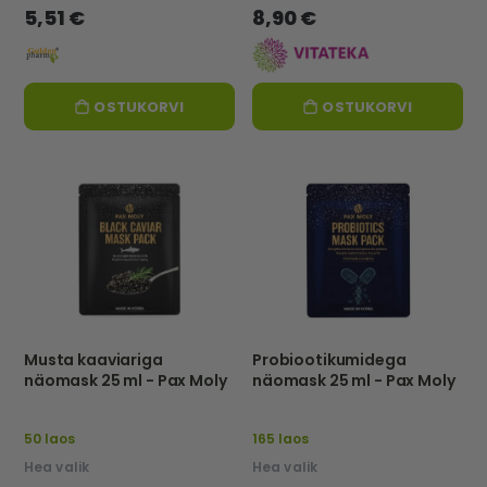
5,51 €
8,90 €
OSTUKORVI
OSTUKORVI
Musta kaaviariga
Probiootikumidega
näomask 25 ml - Pax Moly
näomask 25 ml - Pax Moly
50 laos
165 laos
Hea valik
Hea valik