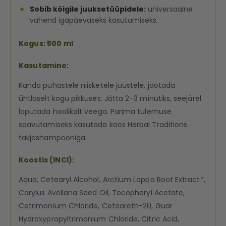
Sobib kõigile juuksetüüpidele:
universaalne
vahend igapäevaseks kasutamiseks.
Kogus: 500 ml
Kasutamine:
Kanda puhastele niisketele juustele, jaotada
ühtlaselt kogu pikkuses. Jätta 2–3 minutiks, seejärel
loputada hoolikalt veega. Parima tulemuse
saavutamiseks kasutada koos Herbal Traditions
takjashampooniga.
Koostis (INCI):
Aqua, Cetearyl Alcohol, Arctium Lappa Root Extract*,
Corylus Avellana Seed Oil, Tocopheryl Acetate,
Cetrimonium Chloride, Ceteareth-20, Guar
Hydroxypropyltrimonium Chloride, Citric Acid,