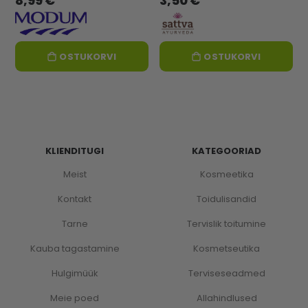
8,99 €
3,50 €
OSTUKORVI
OSTUKORVI
KLIENDITUGI
KATEGOORIAD
Meist
Kosmeetika
Kontakt
Toidulisandid
Tarne
Tervislik toitumine
Kauba tagastamine
Kosmetseutika
Hulgimüük
Terviseseadmed
Meie poed
Allahindlused