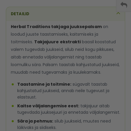
DETAILID
Herbal Traditions takjaga juuksepalsam
on
loodud juuste taastamiseks, kaitsmiseks ja
toitmiseks.
Takjajuure ekstrakti
baasil koostatud
valem tugevdab juukseid, silub neid kogu pikkuses,
aitab ennetada väljalangemist ning taastab
loomuliku sära. Palsam taastab kahjustatud juukseid,
muudab need tugevamaks ja kuulekamaks.
Taastamine ja toitmine:
sügavalt taastab
kahjustatud juukseid, annab neile tugevust ja
elastsust.
Kaitse väljalangemise eest:
takjajuur aitab
tugevdada juuksejuuri ja ennetada väljalangemist.
Sära ja pehmus:
silub juukseid, muutes need
läikivaks ja siidiseks.