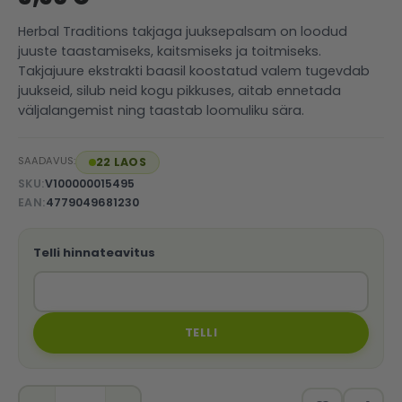
Herbal Traditions takjaga juuksepalsam on loodud
juuste taastamiseks, kaitsmiseks ja toitmiseks.
Takjajuure ekstrakti baasil koostatud valem tugevdab
juukseid, silub neid kogu pikkuses, aitab ennetada
väljalangemist ning taastab loomuliku sära.
SAADAVUS:
22 LAOS
SKU
V100000015495
EAN
4779049681230
Telli hinnateavitus
TELLI