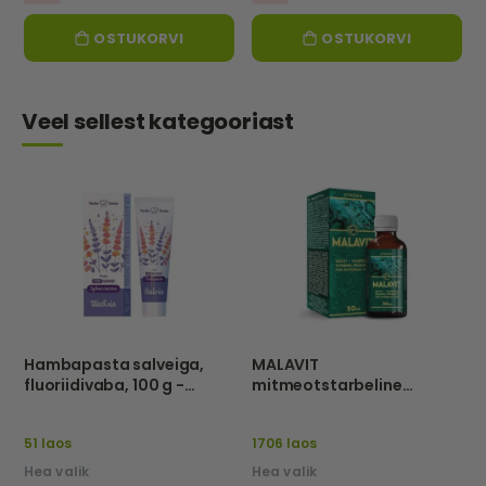
OSTUKORVI
OSTUKORVI
Veel sellest kategooriast
Hambapasta salveiga,
MALAVIT
fluoriidivaba, 100 g -
mitmeotstarbeline
Herba Denta
hügieenivahend, 50 ml -
VITATEKA
51 laos
1706 laos
Hea valik
Hea valik