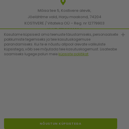
Mõisa tee 5, Kostivere alevik,
Jõelähtme vald, Harju maakond, 74204
KOSTIVERE / Vitateka OÜ – Reg. nr 12779903
KMKR: EE101830894
Kasutame küpsiseid oma teenuste täiustamiseks, personaalsete
pakkumiste tegemiseks ja teie kasutuskogemuse
parandamiseks. Kui te ei nõustu allpool olevate valikuliste
[email protected]
küpsistega, võib see mõjutada teie kasutuskogemust. Lisateabe
saamiseks lugege palun meie
küpsiste poliitikat
.
+372 6683223
© Vitateka 2026. All Rights Reserved.
NÕUSTUN KÜPSISTEGA