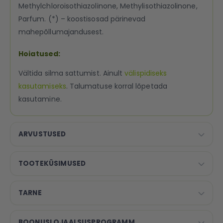
Methylchloroisothiazolinone, Methylisothiazolinone,
Parfum. (*) – koostisosad pärinevad
mahepõllumajandusest.
Hoiatused:
Vältida silma sattumist. Ainult
välispidiseks
kasutamiseks
. Talumatuse korral lõpetada
kasutamine.
ARVUSTUSED
TOOTEKÜSIMUSED
TARNE
BOONUSLOJAALSUSPROGRAMM