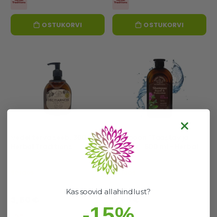
OSTUKORVI
OSTUKORVI
Vedel terva seeb, 300 ml -
Šampoon "Taastav ja
Herbal Traditions
kaitsev", 500 ml - Herbal
Traditions
50 laos
24 laos
Hea valik
Hea valik
Kas soovid allahindlust?
3,50 €
3,96 €
-15%