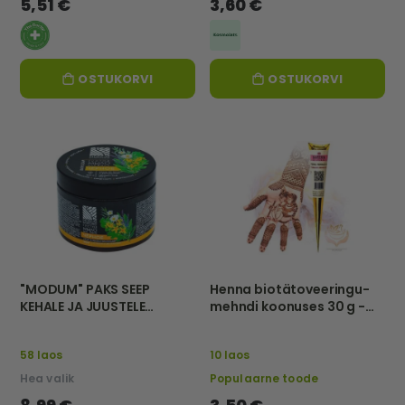
5,51 €
3,60 €
OSTUKORVI
OSTUKORVI
"MODUM" PAKS SEEP
Henna biotätoveeringu-
KEHALE JA JUUSTELE
mehndi koonuses 30 g -
"MUST", 500 g
Sattva
58 laos
10 laos
Hea valik
Populaarne toode