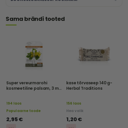
Sama brändi tooted
Super vereurmarohi
kase tõrvaseep 140 g-
kosmeetiline palsam, 3 ml
Herbal Traditions
– Herbal Traditions
194 laos
156 laos
Populaarne toode
Hea valik
2,95 €
1,20 €