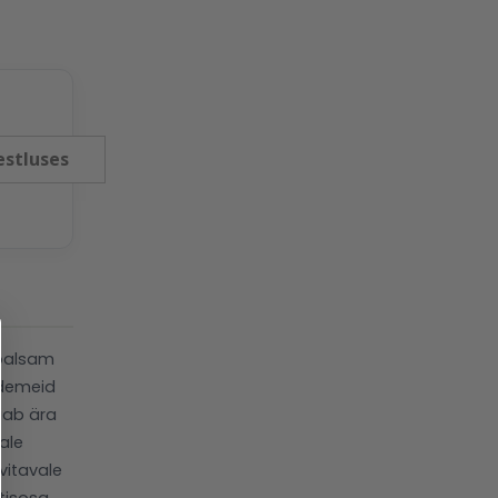
estluses
-palsam
idemeid
iab ära
ale
vitavale