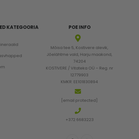
ED KATEGOORIA
POE INFO
mineraalid
Mõisa tee 5, Kostivere alevik,
Jõelähtme vald, Harju maakond,
rasvhapped
74204
em
KOSTIVERE / Vitateka OÜ – Reg. nr
12779903
KMKR: EE101830894
[email protected]
+372 6683223