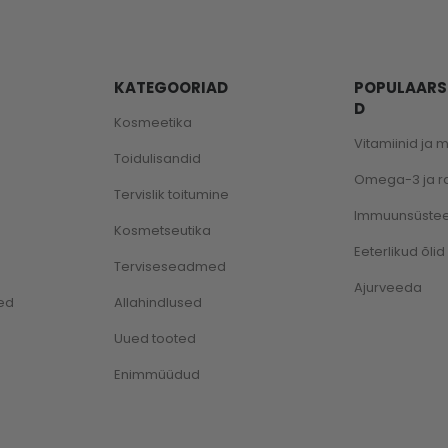
KATEGOORIAD
POPULAARS
D
Kosmeetika
Vitamiinid ja 
Toidulisandid
Omega-3 ja 
Tervislik toitumine
Immuunsüste
Kosmetseutika
Eeterlikud õlid
Terviseseadmed
Ajurveeda
ed
Allahindlused
Uued tooted
Enimmüüdud