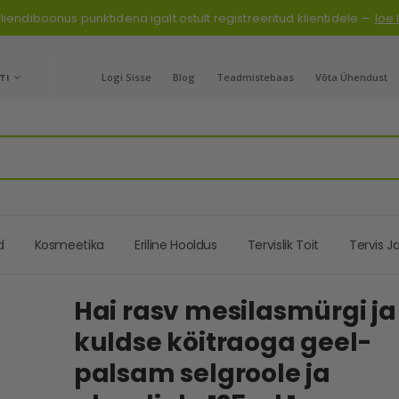
liendiboonus punktidena igalt ostult registreeritud klientidele —
loe
GE
TI
Logi Sisse
Blog
Teadmistebaas
Võta Ühendust
d
Kosmeetika
Eriline Hooldus
Tervislik Toit
Tervis J
Hai rasv mesilasmürgi ja
kuldse köitraoga geel-
palsam selgroole ja