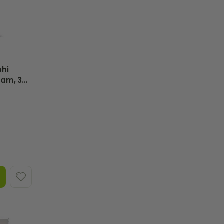
ohi
sam, 3
tions