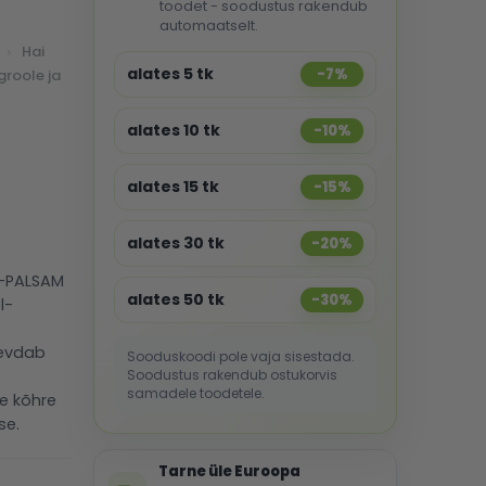
toodet - soodustus rakendub
automaatselt.
Hai
alates 5 tk
-7%
groole ja
alates 10 tk
-10%
alates 15 tk
-15%
alates 30 tk
-20%
L-PALSAM
alates 50 tk
-30%
l-
gevdab
Sooduskoodi pole vaja sisestada.
Soodustus rakendub ostukorvis
samadele toodetele.
e kõhre
se.
Tarne üle Euroopa