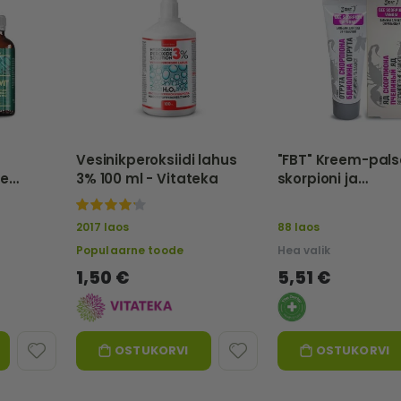
Vesinikperoksiidi lahus
"FBT" Kreem-pal
ne
3% 100 ml - Vitateka
skorpioni ja
50 ml -
mesilasmürgiga,
TAASTAV JA KAIT
100%
2017 laos
88 laos
75ml
Populaarne toode
Hea valik
1,50 €
5,51 €
OSTUKORVI
OSTUKORVI