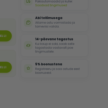
Pakiautomaadid ja kuller.
Soodsad tingimused
Abi tellimusega
Aitame ostu vormistada ja
tarneviisi valida.
ELLI
14-päevane tagastus
Kui kaup ei sobi, saab selle
tagastada vastavalt poe
tingimustele.
5% boonustena
ELLI
Registreeru ja saa ostude eest
boonuseid.