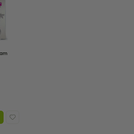
sam
SEV,