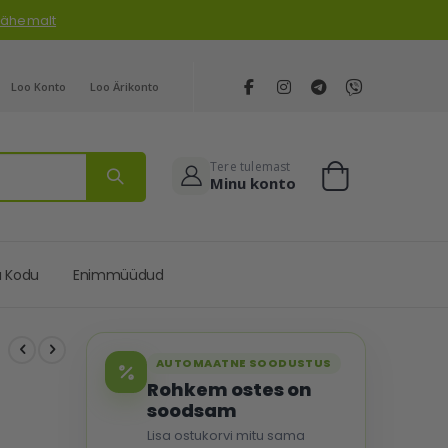
 lähemalt
Loo Konto
Loo Ärikonto
Tere tulemast
Minu konto
Cart
a Kodu
Enimmüüdud
AUTOMAATNE SOODUSTUS
Rohkem ostes on
soodsam
Lisa ostukorvi mitu sama