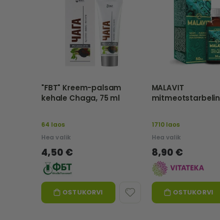
"FBT" Kreem-palsam
MALAVIT
kehale Chaga, 75 ml
mitmeotstarbeli
hügieenivahend, 
VITATEKA
64 laos
1710 laos
Hea valik
Hea valik
4,50 €
8,90 €
OSTUKORVI
OSTUKORVI