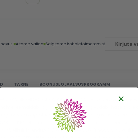
Kirjuta v
inevusi
Aitame valida
Selgitame kohaletoimetamist
ED
TARNE
BOONUSLOJAALSUSPROGRAMM
-PALSAM SELGROOLE JA ALASELJALE 125ML - KorolevFarm Geel
nähte, eemaldab kogunenud toksiine, tugevdab lihaseid ja s
egenereerimisprotsesse kõhre ja luude kahjustuste korral, ho
OOSTIS INCI: vt.pakendilt. KASUTAMINE: Kandke probleemsele al
ni täielikult imendub 2-3 korda päevas 6-8 nädala jooksul. Ra