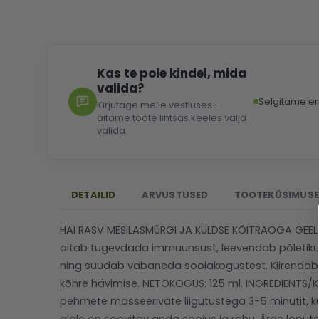
Kas te pole kindel, mida
valida?
Selgitame er
Kirjutage meile vestluses -
aitame toote lihtsas keeles välja
valida.
DETAILID
ARVUSTUSED
TOOTEKÜSIMUS
HAI RASV MESILASMÜRGI JA KULDSE KÖITRAOGA GEEL
aitab tugevdada immuunsust, leevendab põletiku
ning suudab vabaneda soolakogustest. Kiirendab r
kõhre hävimise. NETOKOGUS: 125 ml. INGREDIENTS/K
pehmete masseerivate liigutustega 3-5 minutit, ku