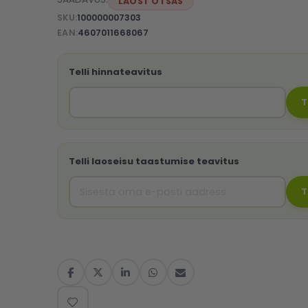
LAOST OTSAS
SKU
100000007303
EAN
4607011668067
Telli hinnateavitus
T
Telli laoseisu taastumise teavitus
T