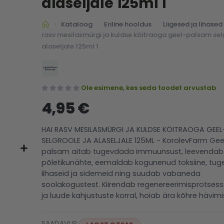
alaseljale 125ml 1
Kataloog
Eriline hooldus
Liigesed ja lihased
rasv mesilasmürgi ja kuldse köitraoga geel-palsam sel
alaseljale 125ml 1
Ole esimene, kes seda toodet arvustab
4,95 €
HAI RASV MESILASMÜRGI JA KULDSE KÖITRAOGA GEE
SELGROOLE JA ALASELJALE 125ML - KorolevFarm Gee
palsam aitab tugevdada immuunsust, leevendab
põletikunähte, eemaldab kogunenud toksiine, tu
lihaseid ja sidemeid ning suudab vabaneda
soolakogustest. Kiirendab regenereerimisprotsess
ja luude kahjustuste korral, hoiab ära kõhre hävimi
SAADAVUS: