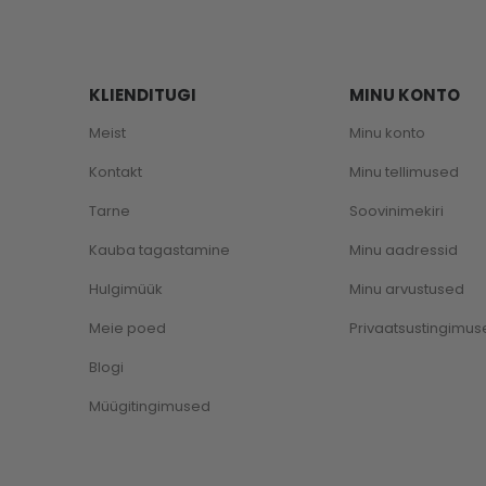
KLIENDITUGI
MINU KONTO
Meist
Minu konto
Kontakt
Minu tellimused
Tarne
Soovinimekiri
Kauba tagastamine
Minu aadressid
Hulgimüük
Minu arvustused
Meie poed
Privaatsustingimus
Blogi
Müügitingimused