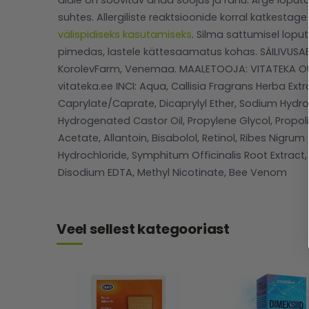
alale on soovitav anda soojus ja rahu. Ärge loput
suhtes. Allergiliste reaktsioonide korral katkestag
välispidiseks kasutamiseks
. Silma sattumisel lopu
pimedas, lastele kättesaamatus kohas. SÄILIVUSAE
KorolevFarm, Venemaa. MAALETOOJA: VITATEKA OÜ, M
vitateka.ee INCI: Aqua, Callisia Fragrans Herba Ext
Caprylate/Caprate, Dicaprylyl Ether, Sodium Hydro
Hydrogenated Castor Oil, Propylene Glycol, Propoli
Acetate, Allantoin, Bisabolol, Retinol, Ribes Nigrum
Hydrochloride, Symphitum Officinalis Root Extract,
Disodium EDTA, Methyl Nicotinate, Bee Venom
Veel sellest kategooriast