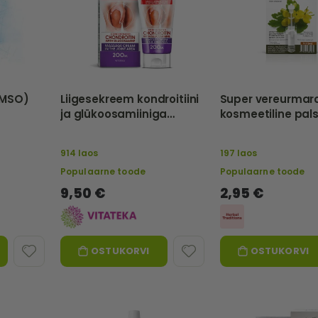
DMSO)
Liigesekreem kondroitiini
Super vereurmar
ja glükoosamiiniga
kosmeetiline pal
"HorseBoost", 200 m -
ml – Herbal Tradi
VITATEKA
914 laos
197 laos
Populaarne toode
Populaarne toode
9,50 €
2,95 €
OSTUKORVI
OSTUKORVI