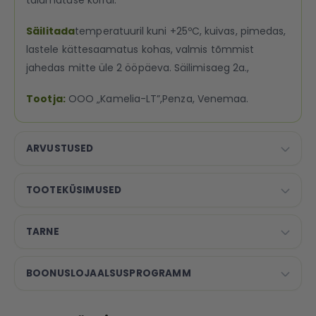
talumatuse korral.
Säilitada
temperatuuril kuni +25ºC, kuivas, pimedas,
lastele kättesaamatus kohas, valmis tõmmist
jahedas mitte üle 2 ööpäeva. Säilimisaeg 2a.,
Tootja:
OOO „Kamelia-LT”,Penza, Venemaa.
ARVUSTUSED
TOOTEKÜSIMUSED
TARNE
BOONUSLOJAALSUSPROGRAMM