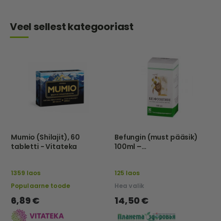
Veel sellest kategooriast
Mumio (Shilajit), 60
Befungin (must pääsik)
tabletti - Vitateka
100ml –
Tathimfarmpreparatõ –
Eu
1359 laos
125 laos
Populaarne toode
Hea valik
6,89 €
14,50 €