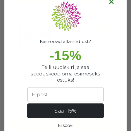
Kas soovid allahindlust?
-15%
Soopihla tabletid, 50 tk -
Aktiivne toidulisand,
Telli uudiskiri ja saa
Farm Group
Polünefroon, tabletid 90
sooduskood oma esimeseks
tk - FarmGrupp
ostuks!
2 laos
66 laos
Email
Hea valik
Hea valik
4,90 €
9,50 €
Saa -15%
Ei soovi
OSTUKORVI
OSTUKORVI