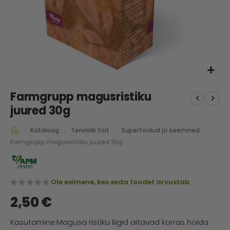
Skip
Farmgrupp magusristiku
to
the
juured 30g
beginning
of
Kataloog
Tervislik toit
Supertoidud ja seemned
the
Farmgrupp magusristiku juured 30g
images
gallery
Ole esimene, kes seda toodet arvustab
2,50 €
Kasutamine:Magusa ristiku liigid aitavad korras hoida