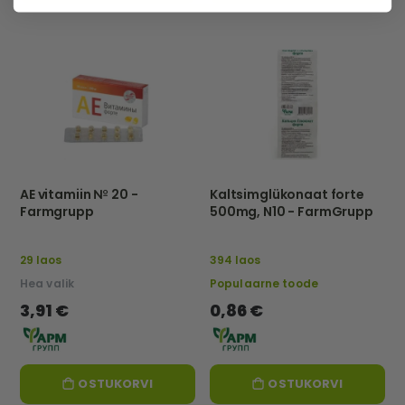
AE vitamiin № 20 -
Kaltsimglükonaat forte
Farmgrupp
500mg, N10 - FarmGrupp
29 laos
394 laos
Hea valik
Populaarne toode
3,91 €
0,86 €
OSTUKORVI
OSTUKORVI