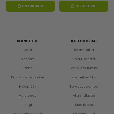
OSTUKORVI
OSTUKORVI
KLIENDITUGI
KATEGOORIAD
Meist
Kosmeetika
Kontakt
Toidulisandid
Tarne
Tervislik toitumine
Kauba tagastamine
Kosmetseutika
Hulgimüük
Terviseseadmed
Meie poed
Allahindlused
Blogi
Uued tooted
Müügitingimused
Enimmüüdud