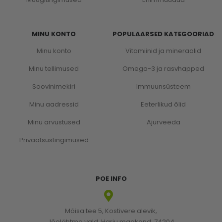
MINU KONTO
POPULAARSED KATEGOORIAD
Minu konto
Vitamiinid ja mineraalid
Minu tellimused
Omega-3 ja rasvhapped
Soovinimekiri
Immuunsüsteem
Minu aadressid
Eeterlikud õlid
Minu arvustused
Ajurveeda
Privaatsustingimused
POE INFO
Mõisa tee 5, Kostivere alevik,
Jõelähtme vald, Harju maakond, 74204