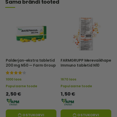
Sama brändi tooted
Palderjan-ekstra tabletid
FARMGRUPP Merevaikhape
200 mg N50 — Farm Group
Immuno tabletid N10
100%
1000 laos
1670 laos
Populaarne toode
Populaarne toode
2,50 €
1,50 €
OSTUKORVI
OSTUKORVI