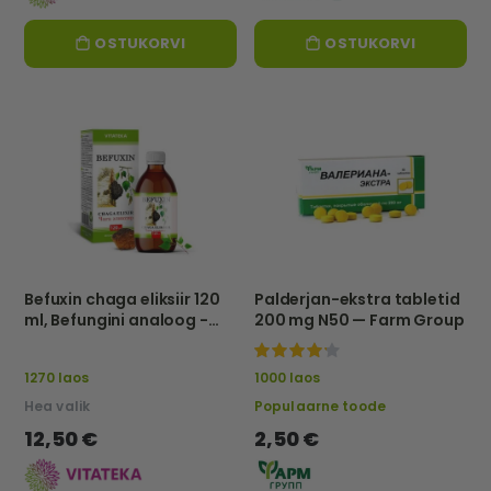
OSTUKORVI
OSTUKORVI
Befuxin chaga eliksiir 120
Palderjan-ekstra tabletid
ml, Befungini analoog -
200 mg N50 — Farm Group
Vitateka
100%
1270 laos
1000 laos
Hea valik
Populaarne toode
12,50 €
2,50 €