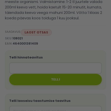
meeste organismi. Valmistamine: 1-2 tl juurtele valada
200ml keeva vett, hoida kaetult 15-20 minutit, kurnata,
täiendada keeva veega mahuni 200ml. Võtta 1 klaas 2
koeda päevas koos toiduga 1 kuu jooksul.
SAADAVUS:
LAOST OTSAS
SKU
108021
EAN
4640001381409
Telli hinnateavitus
TELLI
Telli laoseisu taastumise teavitus