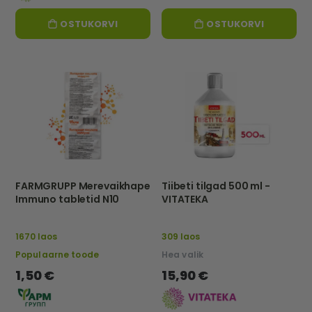
OSTUKORVI
OSTUKORVI
FARMGRUPP Merevaikhape
Tiibeti tilgad 500 ml -
Immuno tabletid N10
VITATEKA
1670 laos
309 laos
Populaarne toode
Hea valik
1,50 €
15,90 €