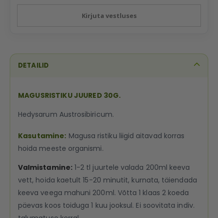
Kirjuta vestluses
DETAILID
MAGUSRISTIKU JUURED 30G.
Hedysarum Austrosibiricum.
Kasutamine:
Magusa ristiku liigid aitavad korras
hoida meeste organismi.
Valmistamine:
1-2 tl juurtele valada 200ml keeva
vett, hoida kaetult 15-20 minutit, kurnata, täiendada
keeva veega mahuni 200ml. Võtta 1 klaas 2 koeda
päevas koos toiduga 1 kuu jooksul. Ei soovitata indiv.