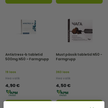
Antistress-b tabletid
Must pässik tabletid N50 -
500mg N50 – Farmgrupp
Farmgrupp
19 laos
363 laos
Hea valik
Hea valik
4,90 €
4,50 €
OSTUKORVI
OSTUKORVI