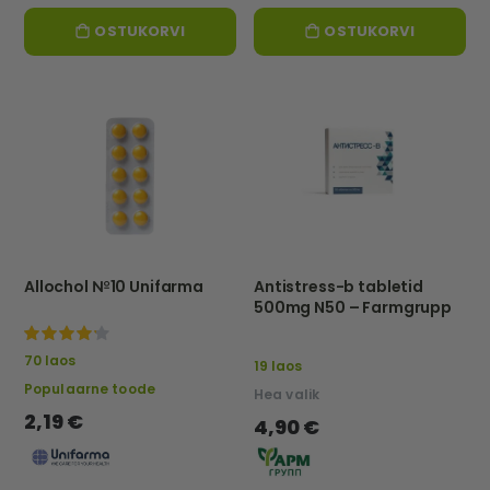
OSTUKORVI
OSTUKORVI
Allochol №10 Unifarma
Antistress-b tabletid
500mg N50 – Farmgrupp
100%
70 laos
19 laos
Populaarne toode
Hea valik
2,19 €
4,90 €