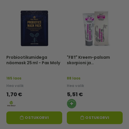
Probiootikumidega
"FBT" Kreem-palsam
näomask 25 ml - Pax Moly
skorpioni ja
mesilasmürgiga, TAASTAV
JA KAITSEV, 75ml
165 laos
88 laos
Hea valik
Hea valik
1,70 €
5,51 €
OSTUKORVI
OSTUKORVI