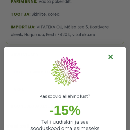
PARIM ENNE:
Vaata pakendilt.
TOOTJA:
Skinlite, Korea.
IMPORTIJA:
VITATEKA OÜ, Mõisa tee 5, Kostivere
alevik, Harjumaa, Eesti 74204, vitateka.ee
ARVUSTUSED
TOOTEKÜSIMUSED
TARNE
Kas soovid allahindlust?
-15%
BOONUSLOJAALSUSPROGRAMM
Telli uudiskiri ja saa
Veel sellest kategooriast
sooduskood oma esimeseks