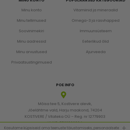
MINU KONTO
POPULAARSED KATEGOORIAD
Minu konto
Vitamiinid ja mineraalid
Minu tellimused
Omega-3 ja rasvhapped
Soovinimekiri
Immuunsüsteem
Minu aadressid
Eeterlikud õlid
Minu arvustused
Ajurveeda
Privaatsustingimused
POE INFO
Mõisa tee 5, Kostivere alevik,
Jõelähtme vald, Harju maakond, 74204
KOSTIVERE / Vitateka OÜ – Reg. nr 12779903
KMKR: EE101830894
Kasutame küpsiseid oma teenuste täiustamiseks, personaalsete