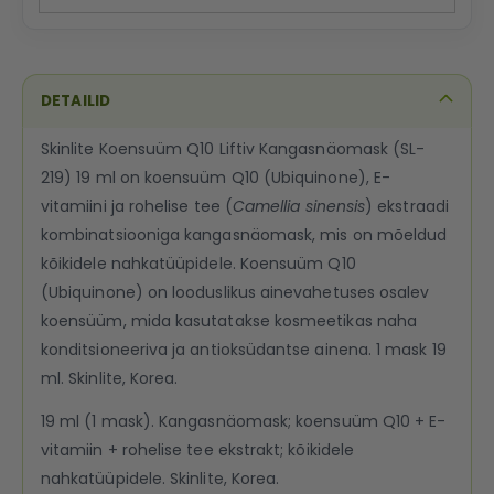
DETAILID
Skinlite Koensuüm Q10 Liftiv Kangasnäomask (SL-
219) 19 ml on koensuüm Q10 (Ubiquinone), E-
vitamiini ja rohelise tee (
Camellia sinensis
) ekstraadi
kombinatsiooniga kangasnäomask, mis on mõeldud
kõikidele nahkatüüpidele. Koensuüm Q10
(Ubiquinone) on looduslikus ainevahetuses osalev
koensüüm, mida kasutatakse kosmeetikas naha
konditsioneeriva ja antioksüdantse ainena. 1 mask 19
ml. Skinlite, Korea.
19 ml (1 mask). Kangasnäomask; koensuüm Q10 + E-
vitamiin + rohelise tee ekstrakt; kõikidele
nahkatüüpidele. Skinlite, Korea.