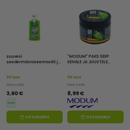
suuvesi
"MODUM" PAKS SEEP
seedermänniseemneõli ja
KEHALE JA JUUSTELE
salveiga, 250 ml-FOREST
"MUST", 500 g
BALSAM
39 laos
58 laos
Hea valik
Hea valik
3,60 €
8,99 €
OSTUKORVI
OSTUKORVI