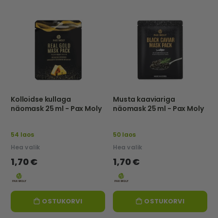
Kolloidse kullaga
Musta kaaviariga
näomask 25 ml - Pax Moly
näomask 25 ml - Pax Moly
54 laos
50 laos
Hea valik
Hea valik
1,70 €
1,70 €
OSTUKORVI
OSTUKORVI