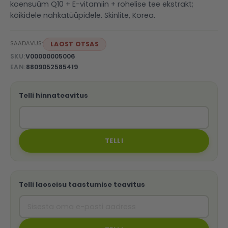
koensuüm Q10 + E-vitamiin + rohelise tee ekstrakt;
kõikidele nahkatüüpidele. Skinlite, Korea.
SAADAVUS:
LAOST OTSAS
SKU
V00000005006
EAN
8809052585419
Telli hinnateavitus
TELLI
Telli laoseisu taastumise teavitus