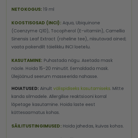
NETOKOGUS:
19 ml
KOOSTISOSAD (INCI):
Aqua, Ubiquinone
(Coenzyme Q10), Tocopherol (E-vitamiin), Camellia
Sinensis Leaf Extract (roheline tee), niisutavad ained;
vaata pakendilt täielikku INCI loetelu.
KASUTAMINE:
Puhastada nägu. Asetada mask
näole. Hoida 15–20 minutit. Eemaldada mask.
Ülejäänud seerum masseerida nahasse.
HOIATUSED:
Ainult
välispidiseks kasutamiseks
. Mitte
kanda silmadele. Allergilise reaktsiooni korral
lõpetage kasutamine. Hoida laste eest
kättesaamatus kohas.
SÄILITUSTINGIMUSED:
Hoida jahedas, kuivas kohas.