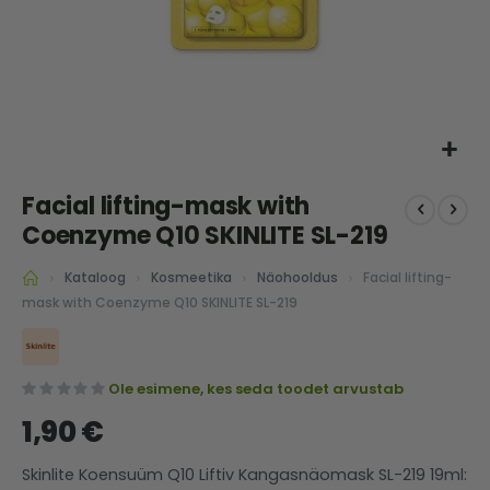
Skip
Facial lifting-mask with
to
the
Coenzyme Q10 SKINLITE SL-219
beginning
of
Facial lifting-
Kataloog
Kosmeetika
Näohooldus
the
mask with Coenzyme Q10 SKINLITE SL-219
images
gallery
Ole esimene, kes seda toodet arvustab
1,90 €
Skinlite Koensuüm Q10 Liftiv Kangasnäomask SL-219 19ml: