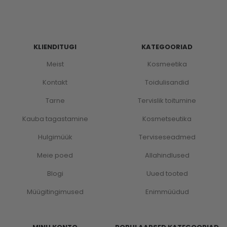
KLIENDITUGI
KATEGOORIAD
Meist
Kosmeetika
Kontakt
Toidulisandid
Tarne
Tervislik toitumine
Kauba tagastamine
Kosmetseutika
Hulgimüük
Terviseseadmed
Meie poed
Allahindlused
Blogi
Uued tooted
Müügitingimused
Enimmüüdud