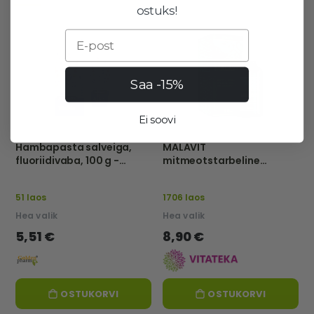
ostuks!
Email
Saa -15%
Ei soovi
Hambapasta salveiga,
MALAVIT
fluoriidivaba, 100 g -
mitmeotstarbeline
Herba Denta
hügieenivahend, 50 ml -
VITATEKA
51 laos
1706 laos
Hea valik
Hea valik
5,51 €
8,90 €
OSTUKORVI
OSTUKORVI