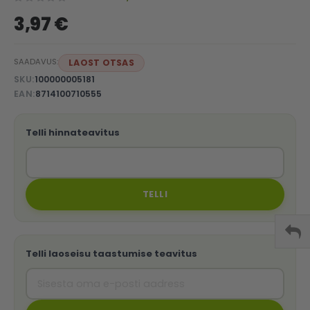
3,97 €
SAADAVUS:
LAOST OTSAS
SKU
100000005181
EAN
8714100710555
Telli hinnateavitus
TELLI
Telli laoseisu taastumise teavitus