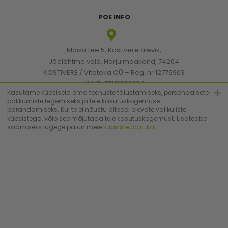
POE INFO
Mõisa tee 5, Kostivere alevik,
Jõelähtme vald, Harju maakond, 74204
KOSTIVERE / Vitateka OÜ – Reg. nr 12779903
KMKR: EE101830894
Kasutame küpsiseid oma teenuste täiustamiseks, personaalsete
pakkumiste tegemiseks ja teie kasutuskogemuse
parandamiseks. Kui te ei nõustu allpool olevate valikuliste
[email protected]
küpsistega, võib see mõjutada teie kasutuskogemust. Lisateabe
saamiseks lugege palun meie
küpsiste poliitikat
.
+372 6683223