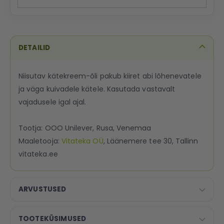
DETAILID
Niisutav kätekreem-õli pakub kiiret abi lõhenevatele
ja väga kuivadele kätele. Kasutada vastavalt
vajadusele igal ajal.
Tootja: OOO Unilever, Rusa, Venemaa
Maaletooja:
Vitateka OÜ
, Läänemere tee 30, Tallinn
vitateka.ee
ARVUSTUSED
TOOTEKÜSIMUSED