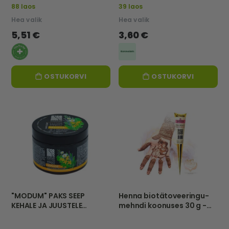
88 laos
39 laos
Hea valik
Hea valik
5,51 €
3,60 €
OSTUKORVI
OSTUKORVI
"MODUM" PAKS SEEP
Henna biotätoveeringu-
KEHALE JA JUUSTELE
mehndi koonuses 30 g -
"MUST", 500 g
Sattva