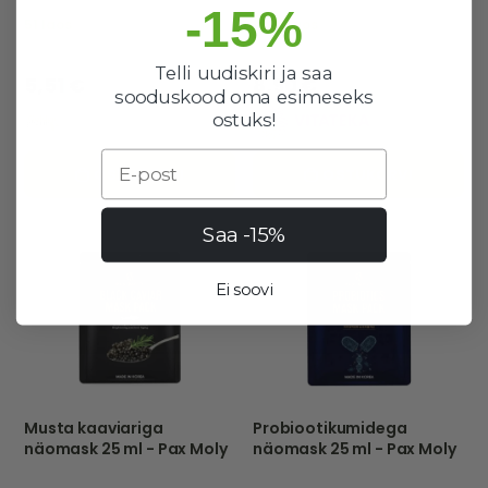
VITATEKA
-15%
51 laos
1706 laos
Hea valik
Hea valik
Telli uudiskiri ja saa
5,51 €
8,90 €
sooduskood oma esimeseks
ostuks!
Email
OSTUKORVI
OSTUKORVI
Saa -15%
Ei soovi
Musta kaaviariga
Probiootikumidega
näomask 25 ml - Pax Moly
näomask 25 ml - Pax Moly