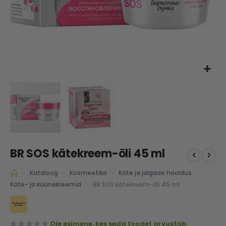
Skip
BR SOS kätekreem-õli 45 ml
to
the
Kataloog
Kosmeetika
Käte ja jalgade hooldus
beginning
of
BR SOS kätekreem-õli 45 ml
Käte- ja küünekreemid
the
images
gallery
Ole esimene, kes seda toodet arvustab