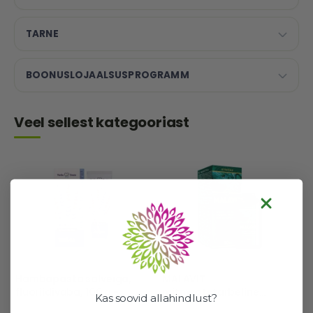
TARNE
BOONUSLOJAALSUSPROGRAMM
Veel sellest kategooriast
Hambapasta salveiga,
MALAVIT
fluoriidivaba, 100 g -
mitmeotstarbeline
Kas soovid allahindlust?
Herba Denta
hügieenivahend, 50 ml -