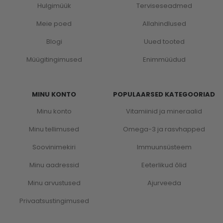
Hulgimüük
Terviseseadmed
Meie poed
Allahindlused
Blogi
Uued tooted
Müügitingimused
Enimmüüdud
MINU KONTO
POPULAARSED KATEGOORIAD
Minu konto
Vitamiinid ja mineraalid
Minu tellimused
Omega-3 ja rasvhapped
Soovinimekiri
Immuunsüsteem
Minu aadressid
Eeterlikud õlid
Minu arvustused
Ajurveeda
Privaatsustingimused