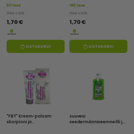
50 laos
165 laos
Hea valik
Hea valik
1,70 €
1,70 €
OSTUKORVI
OSTUKORVI
"FBT" Kreem-palsam
suuvesi
skorpioni ja
seedermänniseemneõli ja
mesilasmürgiga, TAASTAV
salveiga, 250 ml-FOREST
JA KAITSEV, 75ml
BALSAM