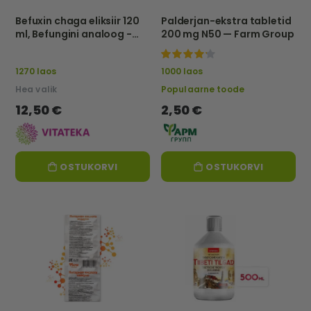
Befuxin chaga eliksiir 120
Palderjan-ekstra tabletid
ml, Befungini analoog -
200 mg N50 — Farm Group
Vitateka
100%
1270 laos
1000 laos
Hea valik
Populaarne toode
12,50 €
2,50 €
OSTUKORVI
OSTUKORVI