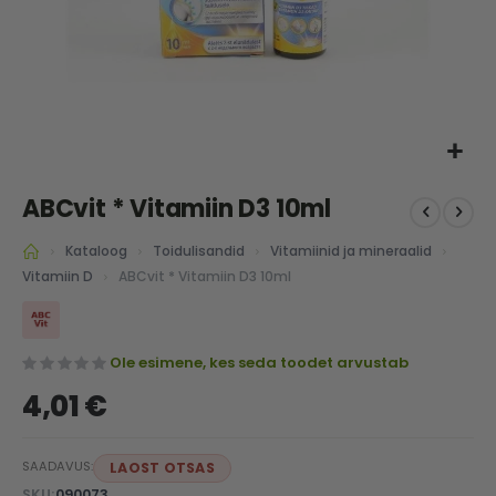
Skip
ABCvit * Vitamiin D3 10ml
to
the
Kataloog
Toidulisandid
Vitamiinid ja mineraalid
beginning
of
ABCvit * Vitamiin D3 10ml
Vitamiin D
the
images
gallery
Ole esimene, kes seda toodet arvustab
4,01 €
SAADAVUS:
LAOST OTSAS
SKU
090073