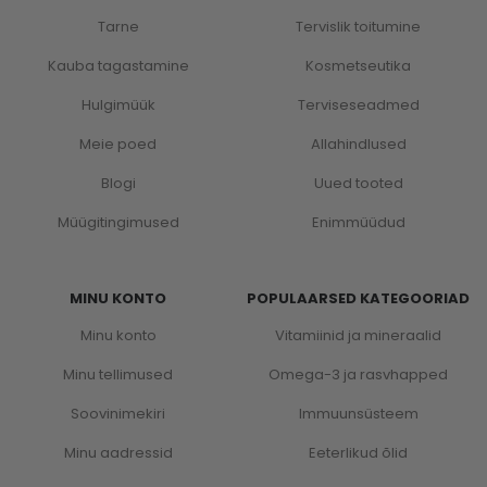
Tarne
Tervislik toitumine
Kauba tagastamine
Kosmetseutika
Hulgimüük
Terviseseadmed
Meie poed
Allahindlused
Blogi
Uued tooted
Müügitingimused
Enimmüüdud
MINU KONTO
POPULAARSED KATEGOORIAD
Minu konto
Vitamiinid ja mineraalid
Minu tellimused
Omega-3 ja rasvhapped
Soovinimekiri
Immuunsüsteem
Minu aadressid
Eeterlikud õlid