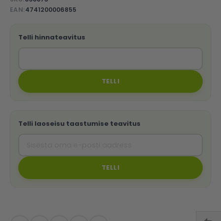
EAN
4741200006855
Telli hinnateavitus
TELLI
Telli laoseisu taastumise teavitus
TELLI