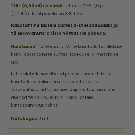
1 tilk (0,03ml) sisaldab:
vitamiin D-3 11,0 µg
(440RÜ). 10ml pudelis on 330 tilka.
Kasutamine
:
lastele alates 2-st elunädalast ja
täiskasvanutele sisse võtta 1 tilk päevas.
Hoiatused:
Tähelepanu! Mitte kasutada tundlikkuse
korral koostisainete suhtes, raseduse ja imetamise
ajal.
Mitte ületada soovitatud päevast annust! Mitte
kasutada toidulisandeid täisväärtusliku ja
tasakaalustatud toidu asendajana. Toidulisand ei
asenda tervislikku eluviisi. Hoida lastele
kättesaamatus kohas!
Netokogus
10 ml