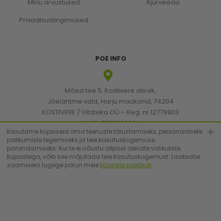
Minu arvustused
Ajurveeda
Privaatsustingimused
POE INFO
Mõisa tee 5, Kostivere alevik,
Jõelähtme vald, Harju maakond, 74204
KOSTIVERE / Vitateka OÜ – Reg. nr 12779903
KMKR: EE101830894
Kasutame küpsiseid oma teenuste täiustamiseks, personaalsete
pakkumiste tegemiseks ja teie kasutuskogemuse
parandamiseks. Kui te ei nõustu allpool olevate valikuliste
[email protected]
küpsistega, võib see mõjutada teie kasutuskogemust. Lisateabe
saamiseks lugege palun meie
küpsiste poliitikat
.
+372 6683223