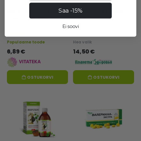
Saa -15%
Mumio (Shilajit), 60
Befungin (must pääsik)
tabletti - Vitateka
100ml –
Tathimfarmpreparatõ –
Ei soovi
Eu
1359 laos
125 laos
Populaarne toode
Hea valik
6,89 €
14,50 €
OSTUKORVI
OSTUKORVI