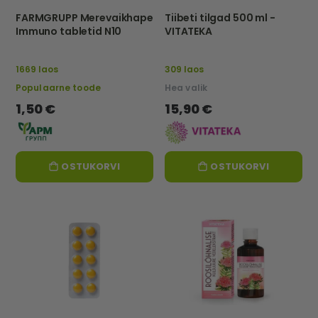
FARMGRUPP Merevaikhape
Tiibeti tilgad 500 ml -
Immuno tabletid N10
VITATEKA
1669 laos
309 laos
Populaarne toode
Hea valik
1,50 €
15,90 €
OSTUKORVI
OSTUKORVI