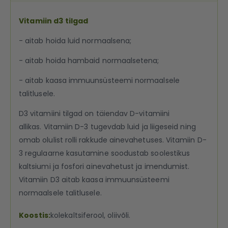
Vitamiin d3 tilgad
- aitab hoida luid normaalsena;
- aitab hoida hambaid normaalsetena;
- aitab kaasa immuunsüsteemi normaalsele
talitlusele.
D3 vitamiini tilgad on täiendav D-vitamiini
allikas. Vitamiin D-3 tugevdab luid ja liigeseid ning
omab olulist rolli rakkude ainevahetuses. Vitamiin D-
3 regulaarne kasutamine soodustab soolestikus
kaltsiumi ja fosfori ainevahetust ja imendumist.
Vitamiin D3 aitab kaasa immuunsüsteemi
normaalsele talitlusele.
Koostis:
kolekaltsiferool, oliivõli.