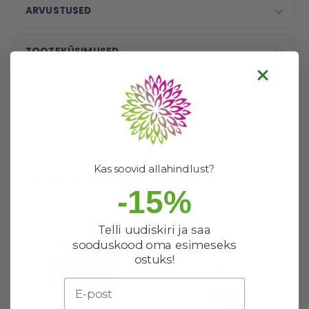
ARVUSTUSED
TOOTEKÜSIMUSED
TARNE
BOONUSLOJAALSUSPROGRAMM
Kas soovid allahindlust?
Veel sellest kategooriast
-15%
Telli uudiskiri ja saa
sooduskood oma esimeseks
ostuks!
Email