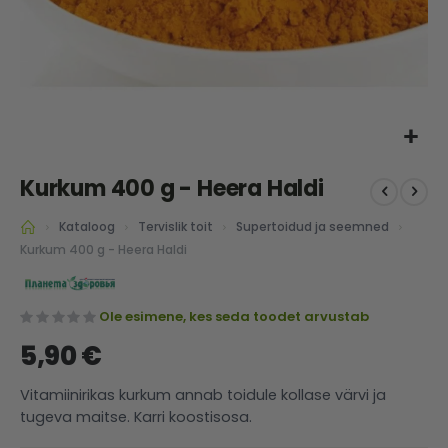
Skip
Kurkum 400 g - Heera Haldi
to
the
Kataloog
Tervislik toit
Supertoidud ja seemned
beginning
of
Kurkum 400 g - Heera Haldi
the
images
gallery
Ole esimene, kes seda toodet arvustab
5,90 €
Vitamiinirikas kurkum annab toidule kollase värvi ja
tugeva maitse. Karri koostisosa.