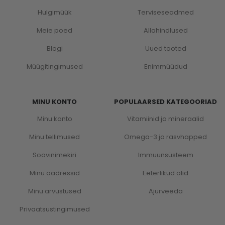
Hulgimüük
Terviseseadmed
Meie poed
Allahindlused
Blogi
Uued tooted
Müügitingimused
Enimmüüdud
MINU KONTO
POPULAARSED KATEGOORIAD
Minu konto
Vitamiinid ja mineraalid
Minu tellimused
Omega-3 ja rasvhapped
Soovinimekiri
Immuunsüsteem
Minu aadressid
Eeterlikud õlid
Minu arvustused
Ajurveeda
Privaatsustingimused