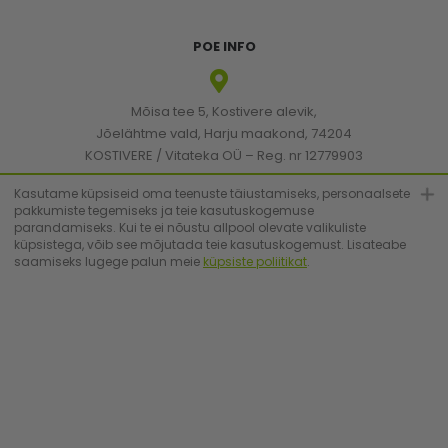
POE INFO
Mõisa tee 5, Kostivere alevik,
Jõelähtme vald, Harju maakond, 74204
KOSTIVERE / Vitateka OÜ – Reg. nr 12779903
KMKR: EE101830894
Kasutame küpsiseid oma teenuste täiustamiseks, personaalsete
pakkumiste tegemiseks ja teie kasutuskogemuse
parandamiseks. Kui te ei nõustu allpool olevate valikuliste
[email protected]
küpsistega, võib see mõjutada teie kasutuskogemust. Lisateabe
saamiseks lugege palun meie
küpsiste poliitikat
.
+372 6683223