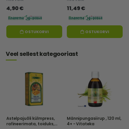
4,90 €
11,49 €
OSTUKORVI
OSTUKORVI
Veel sellest kategooriast
Astelpajuõli külmpress,
Männipungasiirup , 120 ml,
rafineerimata, toiduks,
4+ - Vitateka