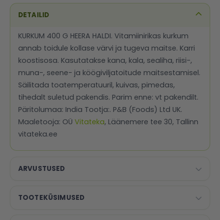
DETAILID
KURKUM 400 G HEERA HALDI. Vitamiinirikas kurkum
annab toidule kollase värvi ja tugeva maitse. Karri
koostisosa. Kasutatakse kana, kala, sealiha, riisi-,
muna-, seene- ja köögiviljatoitude maitsestamisel.
Säilitada toatemperatuuril, kuivas, pimedas,
tihedalt suletud pakendis. Parim enne: vt pakendilt.
Päritolumaa: India Tootja:. P&B (Foods) Ltd UK.
Maaletooja: OÜ
Vitateka
, Läänemere tee 30, Tallinn
vitateka.ee
ARVUSTUSED
TOOTEKÜSIMUSED