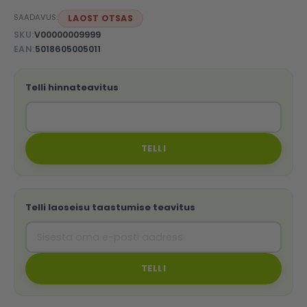
SAADAVUS:
LAOST OTSAS
SKU
V00000009999
EAN
5018605005011
Telli hinnateavitus
TELLI
Telli laoseisu taastumise teavitus
TELLI