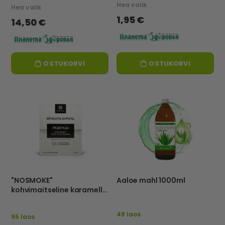
Hea valik
Hea valik
1,95 €
14,50 €
OSTUKORVI
OSTUKORVI
"NOSMOKE"
Aaloe mahl 1000ml
kohvimaitseline karamell
"Loobu suitsetamisest"-
EKOL
48 laos
95 laos