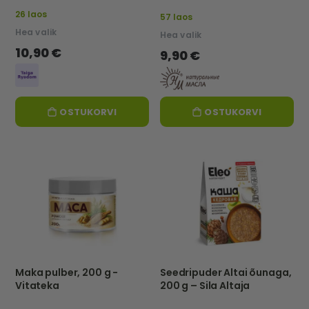
26 laos
57 laos
Hea valik
Hea valik
10,90 €
9,90 €
OSTUKORVI
OSTUKORVI
Maka pulber, 200 g -
Seedripuder Altai õunaga,
Vitateka
200 g – Sila Altaja