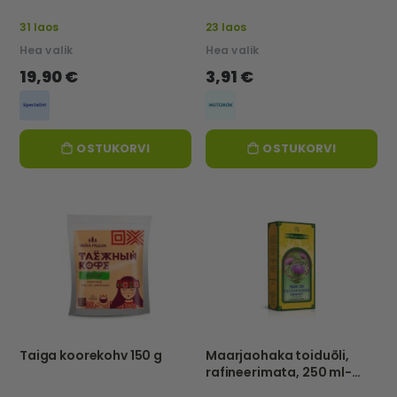
31 laos
23 laos
Hea valik
Hea valik
19,90 €
3,91 €
OSTUKORVI
OSTUKORVI
Taiga koorekohv 150 g
Maarjaohaka toiduõli,
rafineerimata, 250 ml-
NATURALNIE MASLA