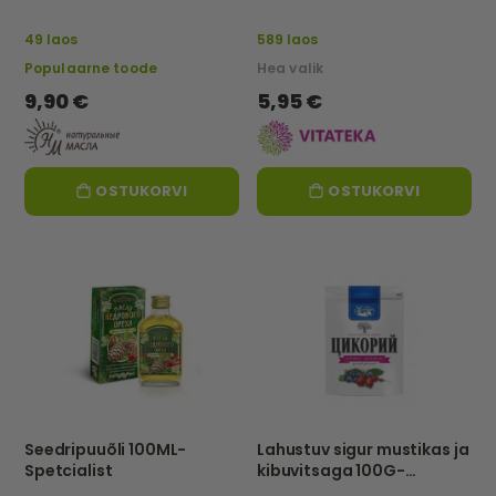
250 ml – Naturaalsed õlid
49 laos
589 laos
Populaarne toode
Hea valik
9,90 €
5,95 €
OSTUKORVI
OSTUKORVI
Seedripuuõli 100ML-
Lahustuv sigur mustikas ja
Spetcialist
kibuvitsaga 100G-
HUTOROK