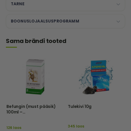
TARNE
BOONUSLOJAALSUSPROGRAMM
Sama brändi tooted
Befungin (must pääsik)
Tulekivi 10g
100ml –
Tathimfarmpreparatõ –
Eu
345 laos
126 laos