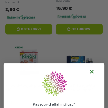
Hea valik
Hea valik
15,90 €
3,50 €
OSTUKORVI
OSTUKORVI
Kinoki detox jalaplaastrid
"Bottega Di LungaVita
N10
Cartilagen Collagen"
liigeste ja luude terviseks,
10 pudelit, igaüks 50 ml.
157 laos
2 laos
Kas soovid allahindlust?